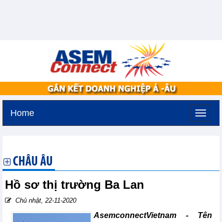
Home
Thứ bảy, 8-8-2026 -
10:39
GMT+7
CHÂU ÂU
Hồ sơ thị trường Ba Lan
Chủ nhật, 22-11-2020
AsemconnectVietnam - Tên