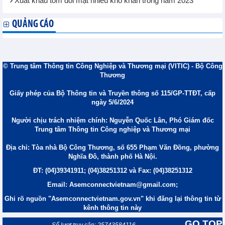
Xuất khẩu tôm đối mặt nhiều khó khăn trong năm 2023
QUẢNG CÁO
© Trung tâm Thông tin Công Nghiệp và Thương mại (VITIC) - Bộ Công
Thương
Giấy phép của Bộ Thông tin và Truyền thông số 115/GP-TTĐT, cấp
ngày 5/6/2024
Người chịu trách nhiệm chính: Nguyễn Quốc Lân, Phó Giám đốc
Trung tâm Thông tin Công nghiệp và Thương mại
Địa chỉ: Tòa nhà Bộ Công Thương, số 655 Phạm Văn Đồng, phường
Nghĩa Đô, thành phố Hà Nội.
ĐT: (04)39341911; (04)38251312 và Fax: (04)38251312
Email: Asemconnectvietnam@gmail.com;
Ghi rõ nguồn "Asemconnectvietnam.gov.vn" khi đăng lại thông tin từ
kênh thông tin này
GO TOP