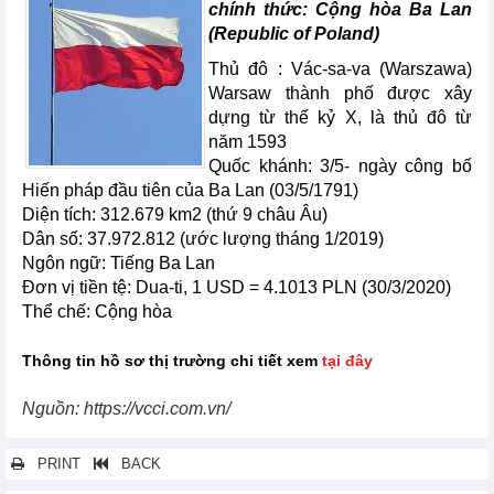
chính thức: Cộng hòa Ba Lan
(Republic of Poland)
Thủ đô : Vác-sa-va (Warszawa)
Warsaw thành phố được xây
dựng từ thế kỷ X, là thủ đô từ
năm 1593
Quốc khánh: 3/5- ngày công bố
Hiến pháp đầu tiên của Ba Lan (03/5/1791)
Diện tích: 312.679 km2 (thứ 9 châu Âu)
Dân số: 37.972.812 (ước lượng tháng 1/2019)
Ngôn ngữ: Tiếng Ba Lan
Đơn vị tiền tệ: Dua-ti, 1 USD = 4.1013 PLN (30/3/2020)
Thể chế: Cộng hòa
Thông tin hồ sơ thị trường chi tiết xem
tại đây
Nguồn: https://vcci.com.vn/
PRINT
BACK