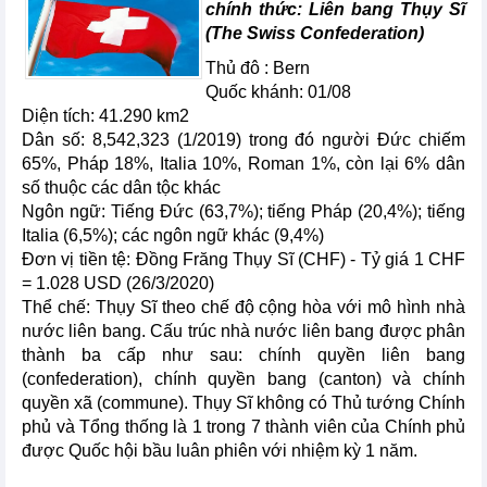
chính thức: Liên bang Thụy Sĩ
(The Swiss Confederation)
Thủ đô : Bern
Quốc khánh: 01/08
Diện tích: 41.290 km2
Dân số: 8,542,323 (1/2019) trong đó người Đức chiếm
65%, Pháp 18%, Italia 10%, Roman 1%, còn lại 6% dân
số thuộc các dân tộc khác
Ngôn ngữ: Tiếng Đức (63,7%); tiếng Pháp (20,4%); tiếng
Italia (6,5%); các ngôn ngữ khác (9,4%)
Đơn vị tiền tệ: Đồng Frăng Thụy Sĩ (CHF) - Tỷ giá 1 CHF
= 1.028 USD (26/3/2020)
Thể chế: Thụy Sĩ theo chế độ cộng hòa với mô hình nhà
nước liên bang. Cấu trúc nhà nước liên bang được phân
thành ba cấp như sau: chính quyền liên bang
(confederation), chính quyền bang (canton) và chính
quyền xã (commune). Thụy Sĩ không có Thủ tướng Chính
phủ và Tổng thống là 1 trong 7 thành viên của Chính phủ
được Quốc hội bầu luân phiên với nhiệm kỳ 1 năm.