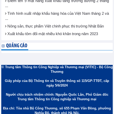
Điểm tên 9 mặt hàng xuất khẩu tăng trưởng dương 2 tháng
...
Tình hình xuất nhập khẩu hàng hóa của Việt Nam tháng 2 và
...
Nông sản, thực phẩm Việt chinh phục thị trường Nhật Bản
Xuất khẩu tôm đối mặt nhiều khó khăn trong năm 2023
QUẢNG CÁO
© Trung tâm Thông tin Công Nghiệp và Thương mại (VITIC) - Bộ Công
Thương
Giấy phép của Bộ Thông tin và Truyền thông số 115/GP-TTĐT, cấp
ngày 5/6/2024
Người chịu trách nhiệm chính: Nguyễn Quốc Lân, Phó Giám đốc
Trung tâm Thông tin Công nghiệp và Thương mại
Địa chỉ: Tòa nhà Bộ Công Thương, số 655 Phạm Văn Đồng, phường
Nghĩa Đô, thành phố Hà Nội.