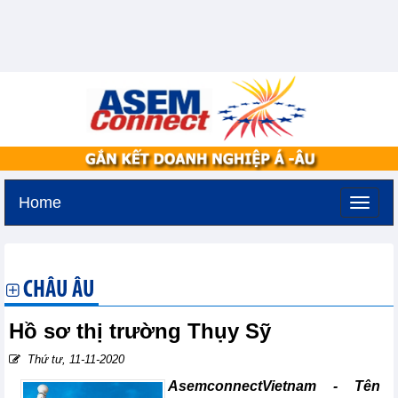
Home
Thứ hai, 10-8-2026 -
10:10
GMT+7
CHÂU ÂU
Hồ sơ thị trường Thụy Sỹ
Thứ tư, 11-11-2020
AsemconnectVietnam - Tên