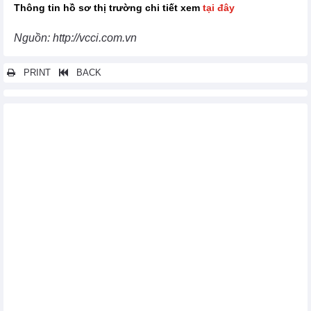
Thông tin hồ sơ thị trường chi tiết xem
tại đây
Nguồn: http://vcci.com.vn
PRINT
BACK
Các tin khác...
Hồ sơ thị trường Áo
Hồ sơ thị trường Séc
Hồ sơ thị trường Pháp
Hồ sơ thị trường Nga
Hồ sơ thị trường Ba Lan
Hồ sơ thị trường Nauy
Hồ sơ thị trường Ca - Dắc - Xờ - Tan
Hồ sơ thị trường Italia
Hồ sơ thị trường Bê-la-rút
Hồ sơ thị trường Bulgaria
Hồ sơ thị trường Bỉ
Hồ sơ thị trường Hà Lan
Hồ sơ thị trường Đan Mạch
Hồ sơ thị trường Tây Ban Nha