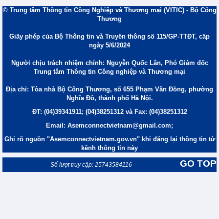
© Trung tâm Thông tin Công Nghiệp và Thương mại (VITIC) - Bộ Công
Thương
Giấy phép của Bộ Thông tin và Truyền thông số 115/GP-TTĐT, cấp
ngày 5/6/2024
Người chịu trách nhiệm chính: Nguyễn Quốc Lân, Phó Giám đốc
Trung tâm Thông tin Công nghiệp và Thương mại
Địa chỉ: Tòa nhà Bộ Công Thương, số 655 Phạm Văn Đồng, phường
Nghĩa Đô, thành phố Hà Nội.
ĐT: (04)39341911; (04)38251312 và Fax: (04)38251312
Email: Asemconnectvietnam@gmail.com;
Ghi rõ nguồn "Asemconnectvietnam.gov.vn" khi đăng lại thông tin từ
kênh thông tin này
GO TOP
Số lượt truy cập: 25743584116