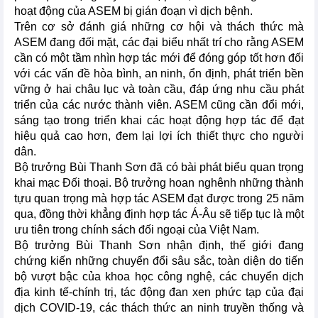
hoạt động của ASEM bị gián đoạn vì dịch bệnh.
Trên cơ sở đánh giá những cơ hội và thách thức mà
ASEM đang đối mặt, các đại biểu nhất trí cho rằng ASEM
cần có một tầm nhìn hợp tác mới để đóng góp tốt hơn đối
với các vấn đề hòa bình, an ninh, ổn định, phát triển bền
vững ở hai châu lục và toàn cầu, đáp ứng nhu cầu phát
triển của các nước thành viên. ASEM cũng cần đổi mới,
sáng tạo trong triển khai các hoạt động hợp tác để đạt
hiệu quả cao hơn, đem lại lợi ích thiết thực cho người
dân.
Bộ trưởng Bùi Thanh Sơn đã có bài phát biểu quan trọng
khai mạc Đối thoại. Bộ trưởng hoan nghênh những thành
tựu quan trọng mà hợp tác ASEM đạt được trong 25 năm
qua, đồng thời khẳng định hợp tác Á-Âu sẽ tiếp tục là một
ưu tiên trong chính sách đối ngoại của Việt Nam.
Bộ trưởng Bùi Thanh Sơn nhận định, thế giới đang
chứng kiến những chuyển đổi sâu sắc, toàn diện do tiến
bộ vượt bậc của khoa học công nghệ, các chuyển dịch
địa kinh tế-chính trị, tác động đan xen phức tạp của đại
dịch COVID-19, các thách thức an ninh truyền thống và