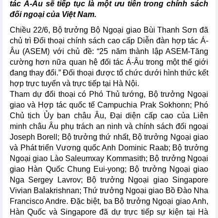
tác Á-Âu sẽ tiếp tục là một ưu tiên trong chính sách
đối ngoại của Việt Nam.
Chiều 22/6, Bộ trưởng Bộ Ngoại giao Bùi Thanh Sơn đã
chủ trì Đối thoại chính sách cao cấp Diễn đàn hợp tác Á-
Âu (ASEM) với chủ đề: “25 năm thành lập ASEM-Tăng
cường hơn nữa quan hệ đối tác Á-Âu trong một thế giới
đang thay đổi.” Đối thoại được tổ chức dưới hình thức kết
hợp trực tuyến và trực tiếp tại Hà Nội.
Tham dự đối thoại có Phó Thủ tướng, Bộ trưởng Ngoại
giao và Hợp tác quốc tế Campuchia Prak Sokhonn; Phó
Chủ tịch Ủy ban châu Âu, Đại diện cấp cao của Liên
minh châu Âu phụ trách an ninh và chính sách đối ngoại
Joseph Borell; Bộ trưởng thứ nhất, Bộ trưởng Ngoại giao
và Phát triển Vương quốc Anh Dominic Raab; Bộ trưởng
Ngoại giao Lào Saleumxay Kommasith; Bộ trưởng Ngoại
giao Hàn Quốc Chung Eui-yong; Bộ trưởng Ngoại giao
Nga Sergey Lavrov; Bộ trưởng Ngoại giao Singapore
Vivian Balakrishnan; Thứ trưởng Ngoại giao Bồ Đào Nha
Francisco Andre. Đặc biệt, ba Bộ trưởng Ngoại giao Anh,
Hàn Quốc và Singapore đã dự trực tiếp sự kiện tại Hà