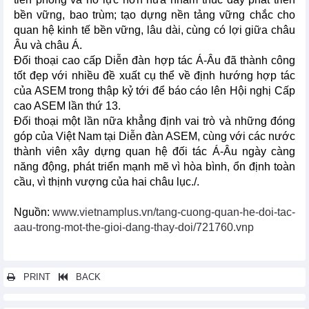
bền vững, bao trùm; tạo dựng nền tảng vững chắc cho
quan hệ kinh tế bền vững, lâu dài, cùng có lợi giữa châu
Âu và châu Á.
Đối thoại cao cấp Diễn đàn hợp tác Á-Âu đã thành công
tốt đẹp với nhiều đề xuất cụ thể về định hướng hợp tác
của ASEM trong thập kỷ tới để báo cáo lên Hội nghị Cấp
cao ASEM lần thứ 13.
Đối thoại một lần nữa khẳng định vai trò và những đóng
góp của Việt Nam tại Diễn đàn ASEM, cùng với các nước
thành viên xây dựng quan hệ đối tác Á-Âu ngày càng
năng động, phát triển mạnh mẽ vì hòa bình, ổn định toàn
cầu, vì thịnh vượng của hai châu lục./.
Nguồn:
www.vietnamplus.vn/tang-cuong-quan-he-doi-tac-
aau-trong-mot-the-gioi-dang-thay-doi/721760.vnp
PRINT
BACK