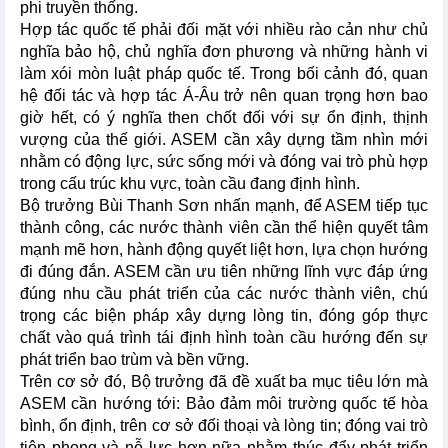
phi truyền thống.
Hợp tác quốc tế phải đối mặt với nhiều rào cản như chủ
nghĩa bảo hộ, chủ nghĩa đơn phương và những hành vi
làm xói mòn luật pháp quốc tế. Trong bối cảnh đó, quan
hệ đối tác và hợp tác Á-Âu trở nên quan trọng hơn bao
giờ hết, có ý nghĩa then chốt đối với sự ổn định, thịnh
vượng của thế giới. ASEM cần xây dựng tầm nhìn mới
nhằm có động lực, sức sống mới và đóng vai trò phù hợp
trong cấu trúc khu vực, toàn cầu đang định hình.
Bộ trưởng Bùi Thanh Sơn nhấn mạnh, để ASEM tiếp tục
thành công, các nước thành viên cần thể hiện quyết tâm
mạnh mẽ hơn, hành động quyết liệt hơn, lựa chọn hướng
đi đúng đắn. ASEM cần ưu tiên những lĩnh vực đáp ứng
đúng nhu cầu phát triển của các nước thành viên, chú
trọng các biện pháp xây dựng lòng tin, đóng góp thực
chất vào quá trình tái định hình toàn cầu hướng đến sự
phát triển bao trùm và bền vững.
Trên cơ sở đó, Bộ trưởng đã đề xuất ba mục tiêu lớn mà
ASEM cần hướng tới: Bảo đảm môi trường quốc tế hòa
bình, ổn định, trên cơ sở đối thoại và lòng tin; đóng vai trò
tiên phong và nỗ lực hơn nữa nhằm thúc đẩy phát triển