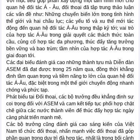
Với mục tiêu góp phần xây dựng một tầm nhìn mới cho
quan hệ đối tác Á - Âu, đối thoại đã tập trung thảo luận
các vấn đề như: Những chuyển biến lớn trong tình hình
thế giới và hai châu lục; các yếu tố và xu thế mới tác
động đến quan hệ đối tác Á-Âu trong thập kỷ tới; vai trò
của hợp tác Á-Âu trong giải quyết các thách thức toàn
cầu, củng cố hợp tác đa phương, thúc đẩy tăng trưởng
bền vững và bao trùm; tầm nhìn của hợp tác Á-Âu trong
giai đoạn tới.
Các đại biểu đánh giá cao những thành tựu mà Diễn đàn
ASEM đã đạt được trong 25 năm qua, đồng thời khẳng
định tầm quan trọng và tiềm năng to lớn của quan hệ đối
tác Á-Âu, đặc biệt trong một thế giới chuyển động nhanh
chóng và phức tạp.
Phát biểu tại Đối thoại, các bộ trưởng đều khẳng định sự
coi trọng đối với ASEM và cam kết tiếp tục phối hợp chặt
chẽ giữa các nước thành viên để thúc đẩy hợp tác ngày
càng phát triển mạnh mẽ.
Các bộ trưởng cũng đánh giá cao sáng kiến của Việt
Nam tổ chức đối thoại, nhấn mạnh việc đối thoại đã góp
phần quan trọng duy trì đà hợp tác, nhất là trong bối cảnh