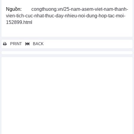
Nguồn:
congthuong.vn/25-nam-asem-viet-nam-thanh-
vien-tich-cuc-nhat-thuc-day-nhieu-noi-dung-hop-tac-moi-
152899.html
PRINT
BACK
Các tin khác...
Khai mạc ASEM 13: Hướng tới sự thịnh vượng bền vững được
chia sẻ
Việt Nam - Thành viên tích cực nhất của ASEM
Hội nghị cấp cao ASEM lần thứ 13 ưu tiên cam kết tăng cường
chủ nghĩa đa phương trong phục hồi kinh tế
ASEM: Động lực quan trọng của tăng trưởng, liên kết kinh tế
toàn cầu
EU, Hàn Quốc nêu bật vai trò của ASEM trong việc tăng hợp tác
Á-Âu
Tăng cường quan hệ đối tác Á-Âu trong một thế giới đang thay
đổi
Đối thoại cấp cao ASEM về thúc đẩy quyền năng kinh tế của