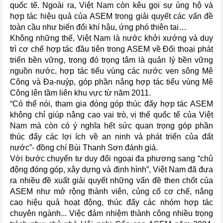
quốc tế. Ngoài ra, Việt Nam còn kêu gọi sự ủng hộ và
hợp tác hiệu quả của ASEM trong giải quyết các vấn đề
toàn cầu như biến đổi khí hậu, ứng phó thiên tai…
Không những thế, Việt Nam là nước khởi xướng và duy
trì cơ chế hợp tác đầu tiên trong ASEM về Đối thoại phát
triển bền vững, trong đó trọng tâm là quản lý bền vững
nguồn nước, hợp tác tiểu vùng các nước ven sông Mê
Công và Đa-nuýp, góp phần nâng hợp tác tiểu vùng Mê
Công lên tầm liên khu vực từ năm 2011.
“Có thể nói, tham gia đóng góp thúc đẩy hợp tác ASEM
không chỉ giúp nâng cao vai trò, vị thế quốc tế của Việt
Nam mà còn có ý nghĩa hết sức quan trọng góp phần
thúc đẩy các lợi ích về an ninh và phát triển của đất
nước”- đồng chí Bùi Thanh Sơn đánh giá.
Với bước chuyển tư duy đối ngoại đa phương sang “chủ
động đóng góp, xây dựng và định hình”, Việt Nam đã đưa
ra nhiều đề xuất giải quyết những vấn đề then chốt của
ASEM như mở rộng thành viên, củng cố cơ chế, nâng
cao hiệu quả hoạt động, thúc đẩy các nhóm hợp tác
chuyên ngành... Việc đảm nhiệm thành công nhiều trọng