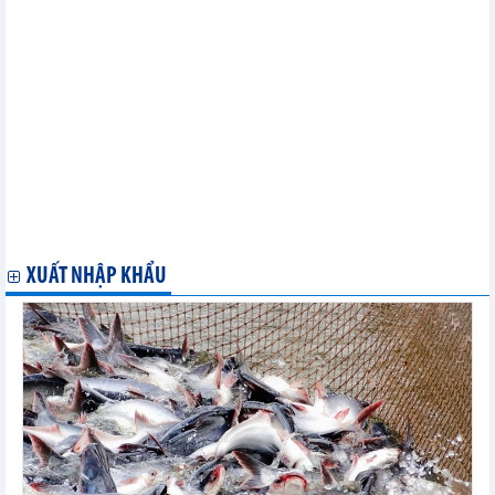
phụ nữ
Campuchia chính thức thông báo hoãn Hội nghị ASEM 13
Campuchia sẽ tổ chức Hội nghị ASEM 13 theo đúng kế hoạch
Hải quan ASEM tìm kiếm một phương thức quản lý mới trước
CMCN 4.0
Hải quan ASEM-13: Nâng tầm hải quan Việt Nam
Khai mạc Hội nghị ASEM về thúc đẩy phát triển bao trùm Á-Âu
Thúc đẩy kinh tế số các nước ASEM dưới tác động của cách
mạng công nghiệp 4.0
Nhìn lại thế giới 2018: Xu hướng tất yếu của liên kết Á- Âu
Việt Nam đề xuất gì khi đăng cai Hội nghị Tổng cục trưởng
ASEM 13?
XUẤT NHẬP KHẨU