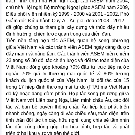
trách như chủ nhà Hội nghị Cấp cao ASEM năm 2004,
chủ nhà Hội nghị Bộ trưởng Ngoại giao ASEM năm 2009,
Điều phối viên nhiệm kỳ 1999 - 2000 và 2001 - 2002, Phó
Giám đốc Điều hành Quỹ Á - Âu giai đoạn 2008 - 2012,...
đã giúp chúng ta tham gia xây dựng và thúc đẩy nhiều
định hướng, chiến lược quan trọng của diễn đàn.
Trên nền tảng hợp tác ASEM, quan hệ song phương
giữa Việt Nam và các thành viên ASEM ngày càng được
đẩy mạnh và nâng tầm. Các thành viên ASEM hiện chiếm
23 trong số 30 đối tác chiến lược và đối tác toàn diện của
Việt Nam; đóng góp khoảng 70% đầu tư trực tiếp nước
ngoài, 70% giá trị thương mại quốc tế và 80% lượng
khách du lịch quốc tế của Việt Nam; là đối tác của 15
trong 17 hiệp định thương mại tự do (FTA) mà Việt Nam
đã ký hoặc đang đàm phán. Hợp tác song phương giữa
Việt Nam với Liên bang Nga, Liên minh châu Âu, các đối
tác và bạn bè truyền thống châu Âu tiếp tục phát triển
nhanh chóng, ngày càng đi vào chiều sâu, toàn diện, trên
tinh thần đối tác tin cậy, hữu nghị, cùng chia sẻ tầm nhìn
lâu dài, cùng đóng góp cho hòa bình, hợp tác và phát
triển ở hai khu vực và trên thế giới.