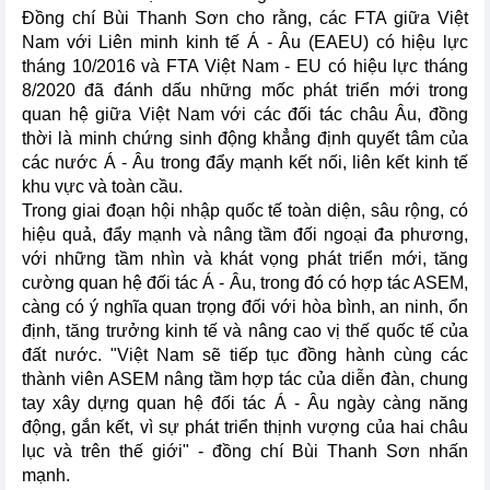
Đồng chí Bùi Thanh Sơn cho rằng, các FTA giữa Việt
Nam với Liên minh kinh tế Á - Âu (EAEU) có hiệu lực
tháng 10/2016 và FTA Việt Nam - EU có hiệu lực tháng
8/2020 đã đánh dấu những mốc phát triển mới trong
quan hệ giữa Việt Nam với các đối tác châu Âu, đồng
thời là minh chứng sinh động khẳng định quyết tâm của
các nước Á - Âu trong đẩy mạnh kết nối, liên kết kinh tế
khu vực và toàn cầu.
Trong giai đoạn hội nhập quốc tế toàn diện, sâu rộng, có
hiệu quả, đẩy mạnh và nâng tầm đối ngoại đa phương,
với những tầm nhìn và khát vọng phát triển mới, tăng
cường quan hệ đối tác Á - Âu, trong đó có hợp tác ASEM,
càng có ý nghĩa quan trọng đối với hòa bình, an ninh, ổn
định, tăng trưởng kinh tế và nâng cao vị thế quốc tế của
đất nước. "Việt Nam sẽ tiếp tục đồng hành cùng các
thành viên ASEM nâng tầm hợp tác của diễn đàn, chung
tay xây dựng quan hệ đối tác Á - Âu ngày càng năng
động, gắn kết, vì sự phát triển thịnh vượng của hai châu
lục và trên thế giới" - đồng chí Bùi Thanh Sơn nhấn
mạnh.