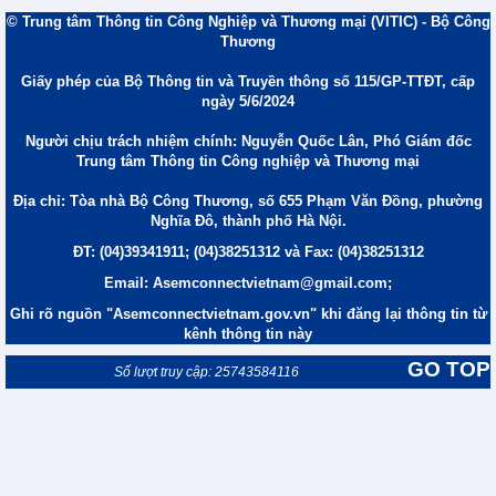
© Trung tâm Thông tin Công Nghiệp và Thương mại (VITIC) - Bộ Công
Thương
Giấy phép của Bộ Thông tin và Truyền thông số 115/GP-TTĐT, cấp
ngày 5/6/2024
Người chịu trách nhiệm chính: Nguyễn Quốc Lân, Phó Giám đốc
Trung tâm Thông tin Công nghiệp và Thương mại
Địa chỉ: Tòa nhà Bộ Công Thương, số 655 Phạm Văn Đồng, phường
Nghĩa Đô, thành phố Hà Nội.
ĐT: (04)39341911; (04)38251312 và Fax: (04)38251312
Email: Asemconnectvietnam@gmail.com;
Ghi rõ nguồn "Asemconnectvietnam.gov.vn" khi đăng lại thông tin từ
kênh thông tin này
GO TOP
Số lượt truy cập: 25743584116