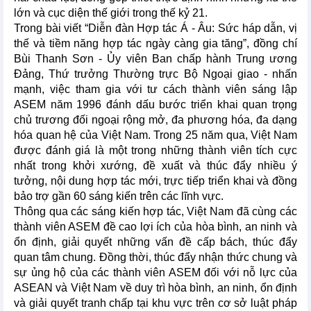
lớn và cục diện thế giới trong thế kỷ 21.
Trong bài viết “Diễn đàn Hợp tác Á - Âu: Sức háp dẫn, vị
thế và tiềm năng hợp tác ngày càng gia tăng”, đồng chí
Bùi Thanh Sơn - Ủy viên Ban chấp hành Trung ương
Đảng, Thứ trưởng Thường trực Bộ Ngoại giao - nhấn
mạnh, việc tham gia với tư cách thành viên sáng lập
ASEM năm 1996 đánh dấu bước triển khai quan trọng
chủ trương đối ngoại rộng mở, đa phương hóa, đa dạng
hóa quan hệ của Việt Nam. Trong 25 năm qua, Việt Nam
được đánh giá là một trong những thành viên tích cực
nhất trong khởi xướng, đề xuất và thúc đẩy nhiều ý
tưởng, nội dung hợp tác mới, trực tiếp triển khai và đồng
bảo trợ gần 60 sáng kiến trên các lĩnh vực.
Thông qua các sáng kiến hợp tác, Việt Nam đã cùng các
thành viên ASEM đề cao lợi ích của hòa bình, an ninh và
ổn định, giải quyết những vấn đề cấp bách, thúc đẩy
quan tâm chung. Đồng thời, thúc đẩy nhận thức chung và
sự ủng hộ của các thành viên ASEM đối với nỗ lực của
ASEAN và Việt Nam về duy trì hòa bình, an ninh, ổn định
và giải quyết tranh chấp tại khu vực trên cơ sở luật pháp