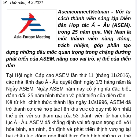
Thứ năm, 4-3-2021
AsemconnectVietnam - Với tư
cách thành viên sáng lập Diễn
đàn Hợp tác Á – Âu (ASEM),
trong 25 năm qua, Việt Nam là
một thành viên năng động,
trách nhiệm, góp phần tạo
dựng những dấu mốc quan trọng trong chặng đường
phát triển của ASEM, nâng cao vai trò, vị thế của diễn
đàn.
Tại Hội nghị Cấp cao ASEM lần thứ 11 (tháng 11/2016),
các nhà lãnh đạo Á - Âu quyết định ngày 1/3 hàng năm là
Ngày ASEM. Ngày ASEM năm nay có ý nghĩa đặc biệt,
đánh dấu 25 năm hình thành và phát triển của diễn đàn.
Kể từ khi chính thức thành lập ngày 1/3/1996, ASEM đã
trở thành cơ chế hợp tác liên khu vực có quy mô lớn nhất
thế giới, với sự tham gia của 53 thành viên từ hai châu
lục Á - Âu. ASEM đã khẳng định vai trò quan trọng đối với
hòa bình, an ninh, ổn định và phát triển thịnh vượng tại
hai châu lục, đóng góp thiết thực định hình những xu thế