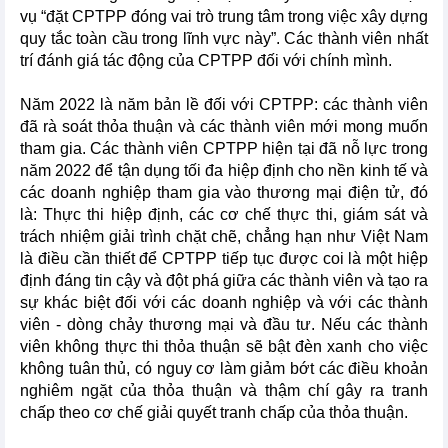
vụ “đặt CPTPP đóng vai trò trung tâm trong việc xây dựng
quy tắc toàn cầu trong lĩnh vực này”. Các thành viên nhất
trí đánh giá tác động của CPTPP đối với chính mình.
Năm 2022 là năm bản lề đối với CPTPP: các thành viên
đã rà soát thỏa thuận và các thành viên mới mong muốn
tham gia. Các thành viên CPTPP hiện tại đã nỗ lực trong
năm 2022 để tận dụng tối đa hiệp định cho nền kinh tế và
các doanh nghiệp tham gia vào thương mại điện tử, đó
là: Thực thi hiệp định, các cơ chế thực thi, giám sát và
trách nhiệm giải trình chặt chẽ, chẳng hạn như Việt Nam
là điều cần thiết để CPTPP tiếp tục được coi là một hiệp
định đáng tin cậy và đột phá giữa các thành viên và tạo ra
sự khác biệt đối với các doanh nghiệp và với các thành
viên - dòng chảy thương mại và đầu tư. Nếu các thành
viên không thực thi thỏa thuận sẽ bật đèn xanh cho việc
không tuân thủ, có nguy cơ làm giảm bớt các điều khoản
nghiêm ngặt của thỏa thuận và thậm chí gây ra tranh
chấp theo cơ chế giải quyết tranh chấp của thỏa thuận.