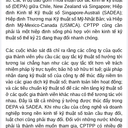
số. Các ví dụ bao gồm Thỏa thuận đối tác kinh tế kỹ thuật
số (DEPA) giữa Chile, New Zealand và Singapore; Hiệp
định Kinh tế Kỹ thuật số Singapore-Australi (SADEA);
Hiệp định Thương mại Kỹ thuật số Mỹ-Nhật Bản; và Hiệp
định Mỹ-Mexico-Canada (USMCA). CPTPP cũng cần
phải là một hiệp định sống phù hợp với nền kinh tế kỹ
thuật số thế kỷ 21 đang thay đổi nhanh chóng.
Các cuộc khảo sát đã chỉ ra rằng các công ty của quốc
gia thành viên yêu cầu các quy tắc kỹ thuật số hướng tới
tương lai chẳng hạn như các quy tắc tốt hơn về trách
nhiệm pháp lý trực tuyến; bảo hộ sở hữu trí tuệ; giải pháp
nhận dạng kỹ thuật số của công ty để thúc đẩy niềm tin
vào các giao dịch kỹ thuật số; thanh toán liên hoạt động;
và các tiêu chuẩn kỹ thuật số để các nền tảng kỹ thuật số
ở các quốc gia thành viên khác nhau có thể tương tác với
nhau. Đây là tất cả những ý tưởng được thúc đẩy trong
DEPA và SADEA. Khi nhu cầu của công nghệ và doanh
nghiệp trong nền kinh tế kỹ thuật số toàn cầu thay đổi,
luật chơi cũng phải thay đổi. Đối với những nước không
phải là thành viên muốn tham gia, CPTPP có nhiều đề