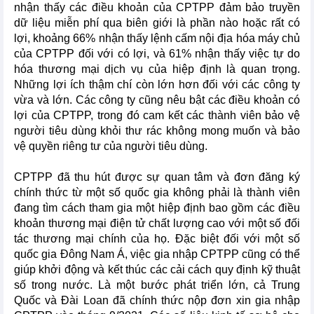
nhận thấy các điều khoản của CPTPP đảm bảo truyền
dữ liệu miễn phí qua biên giới là phần nào hoặc rất có
lợi, khoảng 66% nhận thấy lệnh cấm nội địa hóa máy chủ
của CPTPP đối với có lợi, và 61% nhận thấy việc tự do
hóa thương mại dịch vụ của hiệp định là quan trọng.
Những lợi ích thậm chí còn lớn hơn đối với các công ty
vừa và lớn. Các công ty cũng nêu bật các điều khoản có
lợi của CPTPP, trong đó cam kết các thành viên bảo vệ
người tiêu dùng khỏi thư rác không mong muốn và bảo
vệ quyền riêng tư của người tiêu dùng.
CPTPP đã thu hút được sự quan tâm và đơn đăng ký
chính thức từ một số quốc gia không phải là thành viên
đang tìm cách tham gia một hiệp định bao gồm các điều
khoản thương mại điện tử chất lượng cao với một số đối
tác thương mại chính của họ. Đặc biệt đối với một số
quốc gia Đông Nam Á, việc gia nhập CPTPP cũng có thể
giúp khởi động và kết thúc các cải cách quy định kỹ thuật
số trong nước. Là một bước phát triển lớn, cả Trung
Quốc và Đài Loan đã chính thức nộp đơn xin gia nhập