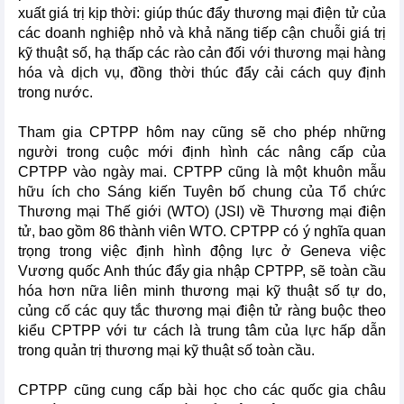
xuất giá trị kịp thời: giúp thúc đẩy thương mại điện tử của
các doanh nghiệp nhỏ và khả năng tiếp cận chuỗi giá trị
kỹ thuật số, hạ thấp các rào cản đối với thương mại hàng
hóa và dịch vụ, đồng thời thúc đẩy cải cách quy định
trong nước.
Tham gia CPTPP hôm nay cũng sẽ cho phép những
người trong cuộc mới định hình các nâng cấp của
CPTPP vào ngày mai. CPTPP cũng là một khuôn mẫu
hữu ích cho Sáng kiến Tuyên bố chung của Tổ chức
Thương mại Thế giới (WTO) (JSI) về Thương mại điện
tử, bao gồm 86 thành viên WTO. CPTPP có ý nghĩa quan
trọng trong việc định hình động lực ở Geneva việc
Vương quốc Anh thúc đẩy gia nhập CPTPP, sẽ toàn cầu
hóa hơn nữa liên minh thương mại kỹ thuật số tự do,
củng cố các quy tắc thương mại điện tử ràng buộc theo
kiểu CPTPP với tư cách là trung tâm của lực hấp dẫn
trong quản trị thương mại kỹ thuật số toàn cầu.
CPTPP cũng cung cấp bài học cho các quốc gia châu