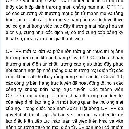
CPTPP vào tháng 9/2021. Các số liệu kinh tế sơ bộ cho
thấy các hiệp định thương mại, chẳng hạn như CPTPP,
có các chương về thương mại điện tử mạnh mẽ và ràng
buộc bên cạnh các chương về hàng hóa và dịch vụ thực
sự có giá trị trong việc thúc đẩy thương mại hàng hóa và
dịch vụ, cũng như các dịch vụ có thể cung cấp bằng kỹ
thuật số, giữa các quốc gia thành viên.
CPTPP mới ra đời và phần lớn thời gian thực thi bị ảnh
hưởng bởi cuộc khủng hoảng Covid-19. Các điều khoản
thương mại điện tử chất lượng cao giúp thúc đẩy phục
hồi doanh nghiệp nhỏ thông qua thương mại điện tử; các
cuộc khảo sát cho thấy rằng trong suốt đại dịch Covid-19,
các công ty bán hàng trực tuyến đã hoạt động tốt hơn các
công ty không bán hàng trực tuyến. Các thành viên
CPTPP đồng ý rằng các điều khoản thương mại điện tử
của hiệp định tạo ra giá trị mới trong quan hệ thương mại
của họ. Trong cuộc họp năm 2021, Hội đồng CPTPP đã
quyết định thành lập Ủy ban về Thương mại điện tử để
tạo điều kiện tiếp tục thảo luận về việc triển khai và vận
hành chương thương mại điện tử. Ủy ban mới có nhiệm