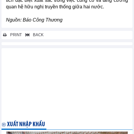
tích đặc biệt xuất sắc trong việc củng cố và tăng cường
quan hệ hữu nghị truyền thống giữa hai nước.
Nguồn: Báo Công Thương
PRINT
BACK
Các tin khác...
Triển khai Hiệp định thương mại biên giới Việt Nam-Lào
Thực thi Hiệp định Thương mại và Thương mại biên giới Việt -
Lào: Thêm cơ hội xuất khẩu hàng hóa
Toàn văn Hiệp định Thương mại Việt - Lào
Hoàn tất ký kết Hiệp định thương mại biên giới Việt - Lào
Nhiều ưu đãi từ Hiệp định: Thương mại biên giới giữa Việt Nam
- Lào
Hợp tác Công Thương Việt Nam – Lào: Bước chuẩn bị ký kết
Hiệp định thương mại biên giới
Việt Nam-Lào ký BTA: Xóa bỏ thuế cho hơn 95% mặt hàng
XUẤT NHẬP KHẨU