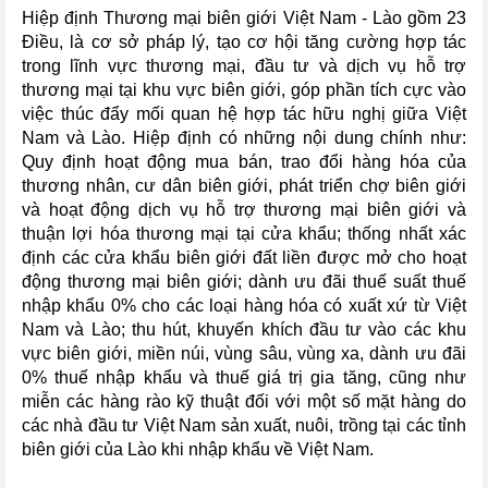
Hiệp định Thương mại biên giới Việt Nam - Lào gồm 23
Điều, là cơ sở pháp lý, tạo cơ hội tăng cường hợp tác
trong lĩnh vực thương mại, đầu tư và dịch vụ hỗ trợ
thương mại tại khu vực biên giới, góp phần tích cực vào
việc thúc đẩy mối quan hệ hợp tác hữu nghị giữa Việt
Nam và Lào. Hiệp định có những nội dung chính như:
Quy định hoạt động mua bán, trao đổi hàng hóa của
thương nhân, cư dân biên giới, phát triển chợ biên giới
và hoạt động dịch vụ hỗ trợ thương mại biên giới và
thuận lợi hóa thương mại tại cửa khẩu; thống nhất xác
định các cửa khẩu biên giới đất liền được mở cho hoạt
động thương mại biên giới; dành ưu đãi thuế suất thuế
nhập khẩu 0% cho các loại hàng hóa có xuất xứ từ Việt
Nam và Lào; thu hút, khuyến khích đầu tư vào các khu
vực biên giới, miền núi, vùng sâu, vùng xa, dành ưu đãi
0% thuế nhập khẩu và thuế giá trị gia tăng, cũng như
miễn các hàng rào kỹ thuật đối với một số mặt hàng do
các nhà đầu tư Việt Nam sản xuất, nuôi, trồng tại các tỉnh
biên giới của Lào khi nhập khẩu về Việt Nam.