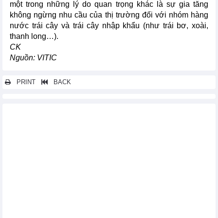
một trong những lý do quan trọng khác là sự gia tăng
không ngừng nhu cầu của thị trường đối với nhóm hàng
nước trái cây và trái cây nhập khẩu (như trái bơ, xoài,
thanh long…).
CK
Nguồn: VITIC
PRINT
BACK
Các tin khác...
Tình hình nhập khẩu nguyên liệu sản xuất thức ăn gia súc
tháng 1/2025
Xuất khẩu hàng hóa Việt Nam năm 2024 và mục tiêu năm 2025
Những mặt hàng xuất khẩu hàng đầu của Việt Nam năm 2024
Tình hình kinh tế Thụy Điển và thương mại với Việt Nam trong
năm 2024
Nhập khẩu nguyên liệu sản xuất thức ăn gia súc năm 2024
Tình hình kinh tế Cộng hòa Séc và thương mại với Việt Nam
trong năm 2024
Tình hình kinh tế Hungary và thương mại với Việt Nam trong
năm 2024