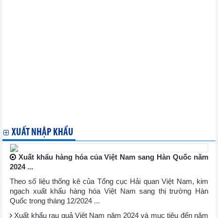
Tình hình kinh tế Áo và thương mại với Việt Nam trong năm
2024
Tình hình kinh tế Hy lạp và thương mại với Việt Nam trong năm
2024
Tình hình xuất khẩu và nhập khẩu phân bón năm 2024
EVFTA: Cơ hội và thách thức
Xuất khẩu hạt điều năm 2024 và cơ hội tăng xuất khẩu hạt điều
năm 2025
Tình hình kinh tế Tây Ba Nha và thương mại với Việt Nam trong
năm 2024
Tình hình xuất khẩu thủy sản năm 2024 và dự báo năm 2025
Xuất khẩu hàng hóa của Việt Nam sang Hàn Quốc năm 2024
tăng trưởng
XUẤT NHẬP KHẨU
Xuất khẩu hàng hóa của Việt Nam sang Hàn Quốc năm
2024 ...
Theo số liệu thống kê của Tổng cục Hải quan Việt Nam, kim
ngạch xuất khẩu hàng hóa Việt Nam sang thị trường Hàn
Quốc trong tháng 12/2024 ...
Xuất khẩu rau quả Việt Nam năm 2024 và mục tiêu đến năm