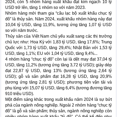
2024, còn 5 nhóm hàng xuất khẩu đạt kim ngạch 10 tỷ
USD trở lên, tăng 1 nhóm so với năm 2023.
Nhóm hàng mới tham gia “câu lạc bộ xuất khẩu chục tỷ
đô” là thủy sản. Năm 2024, xuất khẩu nhóm hàng này đạt
10,04 tỷ USD, tăng 11,9%, tương ứng tăng 1,07 tỷ USD
so với năm trước.
Thủy sản của Việt Nam chủ yếu xuất sang các thị trường
chủ lực như: Hoa Kỳ với 1,83 tỷ USD, tăng 17,6%; Trung
Quốc với 1,73 tỷ USD, tăng 29,4%; Nhật Bản với 1,53 tỷ
USD, tăng 1,1%; EU với 1,04 tỷ USD, tăng 9,4%...
4 nhóm hàng “chục tỷ đô” còn lại là dệt may đạt 37,04 tỷ
USD, tăng 11,2% (tương ứng tăng 3,72 tỷ USD); giày dép
đạt 22,87 tỷ USD, tăng 13% (tương ứng tăng 2,64 tỷ
USD); gỗ và sản phẩm đạt 16,28 tỷ USD, tăng 20,9%
(tương ứng tăng 2,81 tỷ USD); phương tiện vận tải và
phụ tùng với 15,07 tỷ USD, tăng 6,4% (tương đương tăng
910 triệu USD).
Một điểm sáng khác trong xuất khẩu năm 2024 là sự bứt
phá của ngành nông nghiệp. Ngoài 2 nhóm hàng “chục tỷ
đô” là gỗ và sản phẩm; thủy sản, ngành nông nghiệp còn
nhiều nhóm hàng xuất khẩu “tỷ đô”. Có thể kể đến như