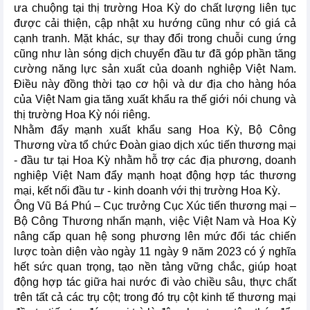
ưa chuộng tại thị trường Hoa Kỳ do chất lượng liên tục
được cải thiện, cập nhật xu hướng cũng như có giá cả
cạnh tranh. Mặt khác, sự thay đổi trong chuỗi cung ứng
cũng như làn sóng dịch chuyển đầu tư đã góp phần tăng
cường năng lực sản xuất của doanh nghiệp Việt Nam.
Điều này đồng thời tạo cơ hội và dư địa cho hàng hóa
của Việt Nam gia tăng xuất khẩu ra thế giới nói chung và
thị trường Hoa Kỳ nói riêng.
Nhằm đẩy mạnh xuất khẩu sang Hoa Kỳ, Bộ Công
Thương vừa tổ chức Đoàn giao dịch xúc tiến thương mại
- đầu tư tại Hoa Kỳ nhằm hỗ trợ các địa phương, doanh
nghiệp Việt Nam đẩy mạnh hoạt động hợp tác thương
mại, kết nối đầu tư - kinh doanh với thị trường Hoa Kỳ.
Ông Vũ Bá Phú – Cục trưởng Cục Xúc tiến thương mại –
Bộ Công Thương nhấn mạnh, việc Việt Nam và Hoa Kỳ
nâng cấp quan hệ song phương lên mức đối tác chiến
lược toàn diện vào ngày 11 ngày 9 năm 2023 có ý nghĩa
hết sức quan trọng, tạo nền tảng vững chắc, giúp hoạt
động hợp tác giữa hai nước đi vào chiều sâu, thực chất
trên tất cả các trụ cột; trong đó trụ cột kinh tế thương mại