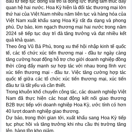
đầu tư tiếp tục đóng vai trò là động lực trung tâm thúc đẩy
quan hệ hai nước. Hoa Kỳ hiện là đối tác thương mại lớn
thứ hai của Việt Nam nhiều năm liên tục và hàng hóa của
Việt Nam xuất khẩu sang Hoa Kỳ rất đa dạng và phong
phú. Dự báo, kim ngạch thương mại hai nước trong năm
2024 sẽ tiếp tục duy trì đà tăng trưởng và đạt nhiều kết
quả khả quan.
Theo ông Vũ Bá Phú, trong xu thế hội nhập kinh tế quốc
tế, các tổ chức xúc tiến thương mại - đầu tư ngày càng
tăng cường hoạt động hỗ trợ cho giới doanh nghiệp đồng
thời cũng đẩy mạnh sự hợp tác với nhau trong lĩnh vực
xúc tiến thương mại - đầu tư. Việc tăng cường hợp tác
quốc tế giữa các tổ chức xúc tiến thương mại, xúc tiến
đầu tư là tất yếu và cần thiết.
Trong khuôn khổ chuyến công tác, các doanh nghiệp Việt
Nam đã thực hiện các hoạt động kết nối giao thương
B2B trực tiếp với doanh nghiệp Hoa Kỳ, ước tính có hơn
40 lượt doanh nghiệp giao thương.
Dự báo, trong thời gian tới, xuất khẩu sang Hoa Kỳ tiếp
tục phục hồi và tăng trưởng khi nhu cầu thị trường tăng
lên, hàng tồn kho giảm.