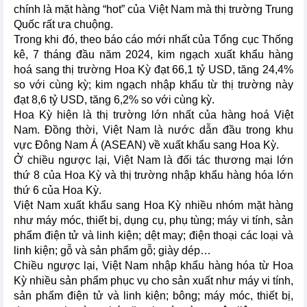
chính là mặt hàng “hot” của Việt Nam mà thị trường Trung
Quốc rất ưa chuộng.
Trong khi đó, theo báo cáo mới nhất của Tổng cục Thống
kê, 7 tháng đầu năm 2024, kim ngạch xuất khẩu hàng
hoá sang thị trường Hoa Kỳ đạt 66,1 tỷ USD, tăng 24,4%
so với cùng kỳ; kim ngạch nhập khẩu từ thị trường này
đạt 8,6 tỷ USD, tăng 6,2% so với cùng kỳ.
Hoa Kỳ hiện là thị trường lớn nhất của hàng hoá Việt
Nam. Đồng thời, Việt Nam là nước dẫn đầu trong khu
vực Đông Nam Á (ASEAN) về xuất khẩu sang Hoa Kỳ.
Ở chiều ngược lại, Việt Nam là đối tác thương mại lớn
thứ 8 của Hoa Kỳ và thị trường nhập khẩu hàng hóa lớn
thứ 6 của Hoa Kỳ.
Việt Nam xuất khẩu sang Hoa Kỳ nhiều nhóm mặt hàng
như máy móc, thiết bị, dụng cụ, phụ tùng; máy vi tính, sản
phẩm điện tử và linh kiện; dệt may; điện thoại các loại và
linh kiện; gỗ và sản phẩm gỗ; giày dép…
Chiều ngược lại, Việt Nam nhập khẩu hàng hóa từ Hoa
Kỳ nhiều sản phẩm phục vụ cho sản xuất như máy vi tính,
sản phẩm điện tử và linh kiện; bông; máy móc, thiết bị,