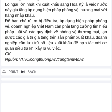
Lo ngại lớn nhất khi xuất khẩu sang Hoa Kỳ là việc nước
này gia tăng áp dụng biện pháp phòng vệ thương mại với
hàng nhập khẩu.
Để hạn chế rủi ro bị điều tra, áp dụng biện pháp phòng
vệ, doanh nghiệp Việt Nam cần phải tăng cường tìm hiểu
pháp luật về các quy định về phòng vệ thương mại, tạo
được các giá trị gia tăng trên sản phẩm xuất khẩu, doanh
nghiệp cần lưu trữ số liệu xuất khẩu để hợp tác với cơ
quan điều tra khi xảy ra vụ việc.
CK
Nguồn: VITIC/congthuong.vn/trungtamwto.vn
PRINT
BACK
Các tin khác...
Những nhóm hàng chủ yếu xuất khẩu sang Hàn Quốc trong 7
tháng đầu năm 2024
Trung Quốc - thị trường nhập khẩu nhiều nhất thức ăn gia súc
và nguyên liệu của Việt Nam