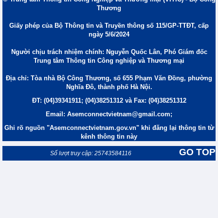
Thương
Giấy phép của Bộ Thông tin và Truyền thông số 115/GP-TTĐT, cấp
ngày 5/6/2024
Người chịu trách nhiệm chính: Nguyễn Quốc Lân, Phó Giám đốc
Trung tâm Thông tin Công nghiệp và Thương mại
Địa chỉ: Tòa nhà Bộ Công Thương, số 655 Phạm Văn Đồng, phường
Nghĩa Đô, thành phố Hà Nội.
ĐT: (04)39341911; (04)38251312 và Fax: (04)38251312
Email: Asemconnectvietnam@gmail.com;
Ghi rõ nguồn "Asemconnectvietnam.gov.vn" khi đăng lại thông tin từ
kênh thông tin này
GO TOP
Số lượt truy cập: 25743584116