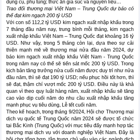
dụng cụ, phụ tùng; thức ăn gia súc và nguyên liệu…
Trao đổi thương mại Việt Nam – Trung Quốc dự báo có
thể đạt kim ngạch 200 tỷ USD
Với con số 112,2 tỷ USD kim ngạch xuất nhập khẩu trong
7 tháng đầu năm nay, trung bình mỗi tháng, kim ngạch
xuất nhập khẩu Việt Nam – Trung Quốc đạt khoảng 16 tỷ
USD. Như vậy, trong 5 tháng còn lại, dựa theo sự cải
thiện mạnh mẽ về thương mại nửa đầu năm 2024, dự
báo kim ngạch xuất nhập khẩu Việt Nam - Trung Quốc
trong năm nay có thể sẽ tiến sát mốc 200 tỷ USD. Trong
kịch bản tăng trưởng nửa cuối năm được duy trì như nửa
đầu năm, thì sẽ đạt 190 tỷ USD; nếu phục hồi tốt hơn, thì
sẽ đạt, thậm chí vượt mốc 200 tỷ USD. Điều này là khả
quan vì theo quy luật hàng năm, xuất nhập khẩu sẽ tăng
cao vào dịp cuối năm do nhu cầu xuất nhập khẩu tăng
mạnh phục vụ tiêu dùng, Lễ tết cuối năm.
Theo kế hoạch, trong tháng 9/2024, Hội chợ Thương mại
dịch vụ quốc tế Trung Quốc năm 2024 sẽ được tổ chức
tại Bắc Kinh (Trung Quốc) với mục tiêu đẩy mạnh hợp tác
thương mại dịch vụ với doanh nghiệp Việt Nam. Đây là
hội chợ tổng hợp, tập trung chủ yếu vào các ngành dịch