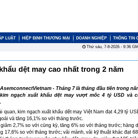
ÁP LUẬT
HIỆP ĐỊNH THƯƠNG MẠI
DOANH NGHIỆP
THÔNG TIN 
Thứ sáu, 7-8-2026 -
9:36
GM
 khẩu dệt may cao nhất trong 2 năm
AsemconnectVietnam -
Tháng 7 là tháng đầu tiên trong n
kim ngạch xuất khẩu dệt may vượt mốc 4 tỷ USD và c
.
i quan, kim ngạch xuất khẩu dệt may Việt Nam đạt 4,29 tỷ US
oái và tăng 16,1% so với tháng trước.
 giảm 2,7% so với cùng kỳ, tăng 6% so với tháng trước; hàng 
g 17,6% so với tháng trước; vải mành, vải kỹ thuật khác đạt 68,