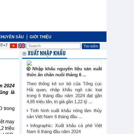
CHUYÊN SÂU
GIỚI THIỆU
T+7
XUẤT NHẬP KHẨU
Nhập khẩu nguyên liệu sản xuất
thức ăn chăn nuôi tháng 6 ...
Theo thống kê sơ bộ của Tổng cục
ăm 2024
Hải quan, nhập khẩu ngô các loại
ũng là
trong 6 tháng đầu năm 2024 đạt gần
4,85 triệu tấn, trị giá gần 1,22 tỷ ...
D trong
Tình hình xuất khẩu nông lâm thủy
sản Việt Nam 6 tháng đầu ...
dệt may
Infographic: Xuất khẩu cà phê Việt
2 triệu
Nam 6 tháng đầu năm 2024