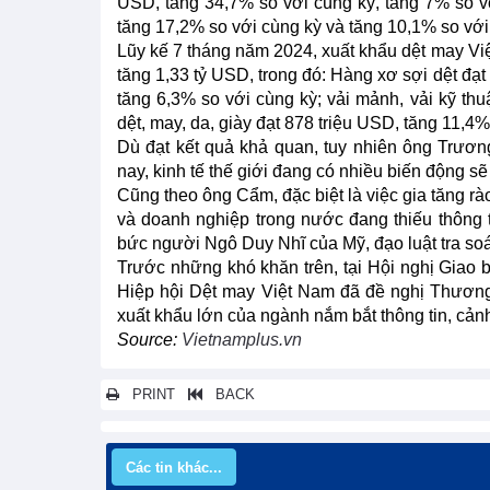
USD, tăng 34,7% so với cùng kỳ, tăng 7% so với
tăng 17,2% so với cùng kỳ và tăng 10,1% so với
Lũy kế 7 tháng năm 2024, xuất khẩu dệt may Vi
tăng 1,33 tỷ USD, trong đó: Hàng xơ sợi dệt đạt
tăng 6,3% so với cùng kỳ; vải mảnh, vải kỹ thu
dệt, may, da, giày đạt 878 triệu USD, tăng 11,4%
Dù đạt kết quả khả quan, tuy nhiên ông Trươ
nay, kinh tế thế giới đang có nhiều biến động s
Cũng theo ông Cẩm, đặc biệt là việc gia tăng rà
và doanh nghiệp trong nước đang thiếu thông 
bức người Ngô Duy Nhĩ của Mỹ, đạo luật tra soát
Trước những khó khăn trên, tại Hội nghị Giao
Hiệp hội Dệt may Việt Nam đã đề nghị Thương v
xuất khẩu lớn của ngành nắm bắt thông tin, cả
Source:
Vietnamplus.vn
PRINT
BACK
Các tin khác...