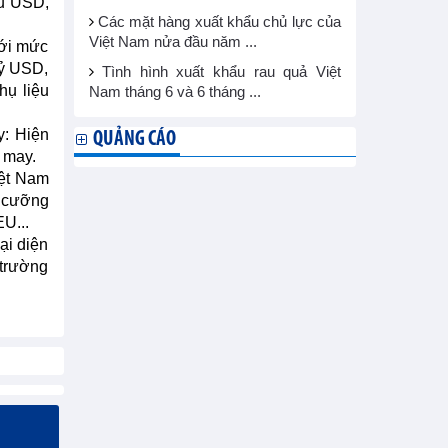
ệu USD,
Các mặt hàng xuất khẩu chủ lực của
Việt Nam nửa đầu năm ...
với mức
tỷ USD,
Tình hình xuất khẩu rau quả Việt
hụ liệu
Nam tháng 6 và 6 tháng ...
y: Hiện
QUẢNG CÁO
 may.
iệt Nam
g cưỡng
EU...
ại diện
 trường