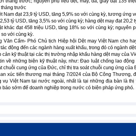
 tháng trước; nguyên phụ liệu dệt, may, da, giày đạt 135 tri
 tháng trước
ệt Nam đạt 23,9 tỷ USD, tăng 5,9% so với cùng kỳ, tương ứng 
 2,53 tỷ USD, tăng 3,5% so với cùng kỳ; hàng dệt may đạt 20,2 
ật khác đạt 458 triệu USD, tăng 18% so với cùng kỳ; nguyên p
 so với cùng kỳ.
ng Văn Cẩm- Phó Chủ tịch Hiệp hội Dệt may Việt Nam cho ha
ẽ tác động đến các ngành hàng xuất khẩu, trong đó có ngành dệt
o cản kỹ thuật tại các thị trường nhập khẩu hàng dệt may của V
tin về những biện kỹ thuật này, như: Đạo luật chống lao độn
 chuỗi cung ứng của Đức, chỉ thị tra soát chuỗi cung ứng của 
 ban xúc tiến thương mại tháng 7/2024 của Bộ Công Thương, đ
ụ Việt Nam tại nước ngoài, nhất là tại những địa bàn là thị
nh báo sớm để doanh nghiệp trong nước có biện pháp ứng phó.