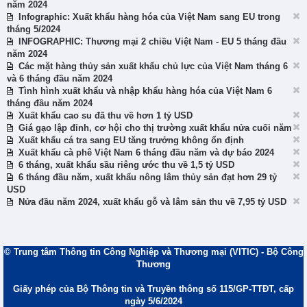
năm 2024
Infographic: Xuất khẩu hàng hóa của Việt Nam sang EU trong
tháng 5/2024
INFOGRAPHIC: Thương mại 2 chiều Việt Nam - EU 5 tháng đầu
năm 2024
Các mặt hàng thủy sản xuất khẩu chủ lực của Việt Nam tháng 6
và 6 tháng đầu năm 2024
Tình hình xuất khẩu và nhập khẩu hàng hóa của Việt Nam 6
tháng đầu năm 2024
Xuất khẩu cao su đã thu về hơn 1 tỷ USD
Giá gạo lập đỉnh, cơ hội cho thị trường xuất khẩu nửa cuối năm
Xuất khẩu cá tra sang EU tăng trưởng không ổn định
Xuất khẩu cà phê Việt Nam 6 tháng đầu năm và dự báo 2024
6 tháng, xuất khẩu sầu riêng ước thu về 1,5 tỷ USD
6 tháng đầu năm, xuất khẩu nông lâm thủy sản đạt hơn 29 tỷ
USD
Nửa đầu năm 2024, xuất khẩu gỗ và lâm sản thu về 7,95 tỷ USD
© Trung tâm Thông tin Công Nghiệp và Thương mại (VITIC) - Bộ Công
Thương
Giấy phép của Bộ Thông tin và Truyền thông số 115/GP-TTĐT, cấp
ngày 5/6/2024