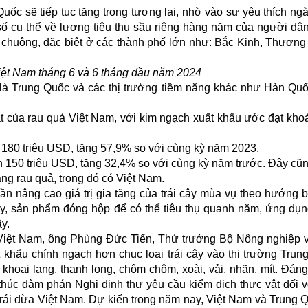
Quốc sẽ tiếp tục tăng trong tương lai, nhờ vào sự yêu thích ng
số cụ thể về lượng tiêu thụ sầu riêng hàng năm của người dâ
 chuộng, đặc biệt ở các thành phố lớn như: Bắc Kinh, Thượng
Việt Nam tháng 6 và 6 tháng đầu năm 2024
 là Trung Quốc và các thị trường tiềm năng khác như Hàn Qu
ất của rau quả Việt Nam, với kim ngạch xuất khẩu ước đạt kho
 180 triệu USD, tăng 57,9% so với cùng kỳ năm 2023.
ần 150 triệu USD, tăng 32,4% so với cùng kỳ năm trước. Đây cũng
ng rau quả, trong đó có Việt Nam.
n nâng cao giá trị gia tăng của trái cây mùa vụ theo hướng 
cây, sản phẩm đóng hộp để có thể tiêu thụ quanh năm, ứng dụ
y.
ả Việt Nam, ông Phùng Đức Tiến, Thứ trưởng Bộ Nông nghiệp 
t khẩu chính ngạch hơn chục loại trái cây vào thị trường Trun
 khoai lang, thanh long, chôm chôm, xoài, vải, nhãn, mít. Đáng
thúc đàm phán Nghị định thư yêu cầu kiểm dịch thực vật đối v
trái dừa Việt Nam. Dự kiến trong năm nay, Việt Nam và Trung 