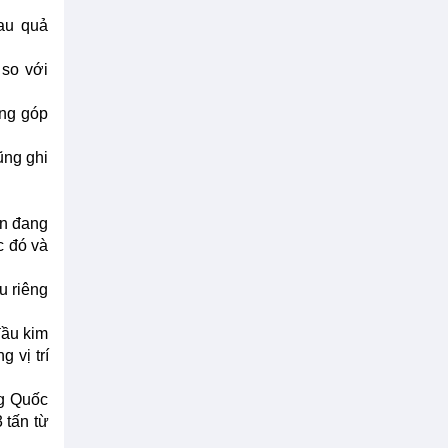
rau quả
 so với
óng góp
ũng ghi
ện đang
c đó và
u riêng
đầu kim
 vị trí
ng Quốc
 tấn từ