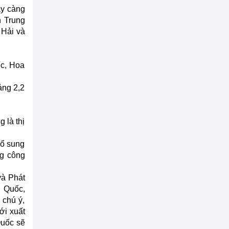
ày càng
n Trung
 Hải và
ốc, Hoa
ảng 2,2
 là thị
bổ sung
ng công
và Phát
g Quốc,
 chú ý,
ới xuất
Quốc sẽ