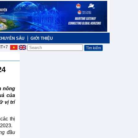
CHUYÊN SÂU
GIỚI THIỆU
T+7
024
n nông
uả của
 vị trí
các thị
 2023.
áng đầu