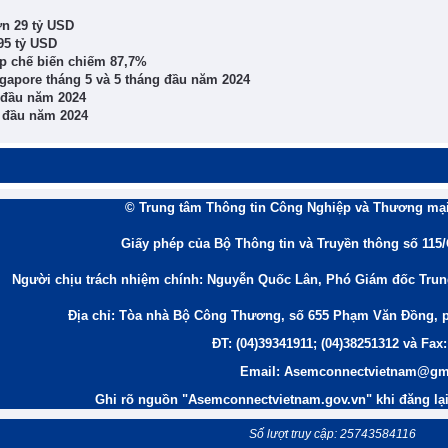
ơn 29 tỷ USD
95 tỷ USD
p chế biến chiếm 87,7%
ngapore tháng 5 và 5 tháng đầu năm 2024
g đầu năm 2024
g đầu năm 2024
© Trung tâm Thông tin Công Nghiệp và Thương mại
Giấy phép của Bộ Thông tin và Truyền thông số 115
Người chịu trách nhiệm chính: Nguyễn Quốc Lân, Phó Giám đốc Tru
Địa chỉ: Tòa nhà Bộ Công Thương, số 655 Phạm Văn Đồng, 
ĐT: (04)39341911; (04)38251312 và Fax:
Email: Asemconnectvietnam@gm
Ghi rõ nguồn "Asemconnectvietnam.gov.vn" khi đăng lại 
Số lượt truy cập: 25743584116