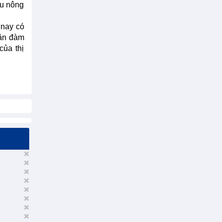
ẩu nông
 nay có
uận đàm
của thị