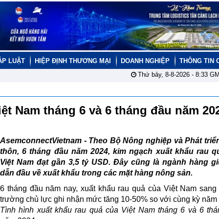
ÁP LUẬT
HIỆP ĐỊNH THƯƠNG MẠI
DOANH NGHIỆP
THÔNG TIN 
Thứ bảy, 8-8-2026 -
8:33
GM
Việt Nam tháng 6 và 6 tháng đầu năm 2
AsemconnectVietnam -
Theo Bộ Nông nghiệp và Phát triể
thôn, 6 tháng đầu năm 2024, kim ngạch xuất khẩu rau q
Việt Nam đạt gần 3,5 tỷ USD. Đây cũng là ngành hàng giữ
dẫn đầu về xuất khẩu trong các mặt hàng nông sản.
6 tháng đầu năm nay, xuất khẩu rau quả của Việt Nam sang 
trường chủ lực ghi nhận mức tăng 10-50% so với cùng kỳ năm
Tình hình xuất khẩu rau quả của Việt Nam tháng 6 và 6 th