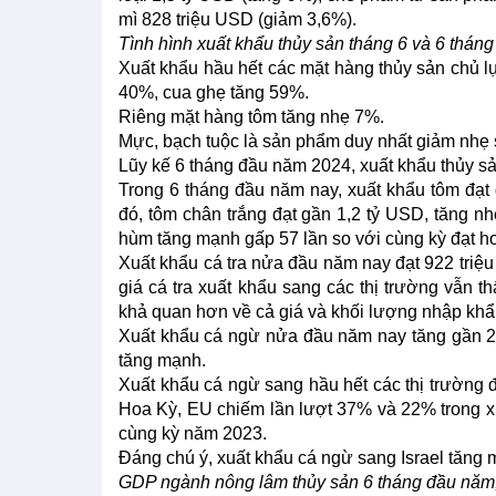
mì 828 triệu USD (giảm 3,6%).
Tình hình xuất khẩu thủy sản tháng 6 và 6 thá
Xuất khẩu hầu hết các mặt hàng thủy sản chủ lự
40%, cua ghẹ tăng 59%.
Riêng mặt hàng tôm tăng nhẹ 7%.
Mực, bạch tuộc là sản phẩm duy nhất giảm nhẹ 
Lũy kế 6 tháng đầu năm 2024, xuất khẩu thủy s
Trong 6 tháng đầu năm nay, xuất khẩu tôm đạt 
đó, tôm chân trắng đạt gần 1,2 tỷ USD, tăng n
hùm tăng mạnh gấp 57 lần so với cùng kỳ đạt h
Xuất khẩu cá tra nửa đầu năm nay đạt 922 triệu
giá cá tra xuất khẩu sang các thị trường vẫn 
khả quan hơn về cả giá và khối lượng nhập khẩu
Xuất khẩu cá ngừ nửa đầu năm nay tăng gần 2
tăng mạnh.
Xuất khẩu cá ngừ sang hầu hết các thị trường đ
Hoa Kỳ, EU chiếm lần lượt 37% và 22% trong x
cùng kỳ năm 2023.
Đáng chú ý, xuất khẩu cá ngừ sang Israel tăng
GDP ngành nông lâm thủy sản 6 tháng đầu năm