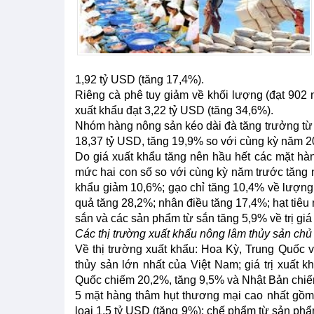
1,92 tỷ USD (tăng 17,4%).
Riêng cà phê tuy giảm về khối lượng (đạt 902 n
xuất khẩu đạt 3,22 tỷ USD (tăng 34,6%).
Nhóm hàng nông sản kéo dài đà tăng trưởng từ
18,37 tỷ USD, tăng 19,9% so với cùng kỳ năm 2
Do giá xuất khẩu tăng nên hầu hết các mặt hà
mức hai con số so với cùng kỳ năm trước tăng n
khẩu giảm 10,6%; gạo chỉ tăng 10,4% về lượng n
quả tăng 28,2%; nhân điều tăng 17,4%; hạt tiêu
sắn và các sản phẩm từ sắn tăng 5,9% về trị gi
Các thị trường xuất khẩu nông lâm thủy sản ch
Về thị trường xuất khẩu: Hoa Kỳ, Trung Quốc v
thủy sản lớn nhất của Việt Nam; giá trị xuất 
Quốc chiếm 20,2%, tăng 9,5% và Nhật Bản chiế
5 mặt hàng thâm hụt thương mại cao nhất gồm:
loại 1,5 tỷ USD (tăng 9%); chế phẩm từ sản phẩm