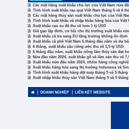
Các mặt hàng xuất khẩu chủ lực của Việt Nam nửa đ
Tình hình xuất khẩu rau quả Việt Nam tháng 6 và 6 t
Các mặt hàng thủy sản xuất khẩu chủ lực của Việt N
Tình hình xuất khẩu và nhập khẩu hàng hóa của Việt
Xuất khẩu cao su đã thu về hơn 1 tỷ USD
Giá gạo lập đỉnh, cơ hội cho thị trường xuất khẩu n
Xuất khẩu cá tra sang EU tăng trưởng không ổn định
Xuất khẩu cà phê Việt Nam 6 tháng đầu năm và dự bá
6 tháng, xuất khẩu sầu riêng ước thu về 1,5 tỷ USD
6 tháng đầu năm, xuất khẩu nông lâm thủy sản đạt h
Nửa đầu năm 2024, xuất khẩu gỗ và lâm sản thu về 7,
Xuất khẩu nửa đầu năm 2024, nhóm hàng công nghiệ
Xuất khẩu hàng hóa sang thị trường Indonesia và Si
Tình hình xuất khẩu hàng dệt may tháng 5 và 5 thán
Xuất nhập khẩu thủy sản Việt Nam tháng 5 và 5 thán
DOANH NGHIỆP
LIÊN KẾT WEBSITE