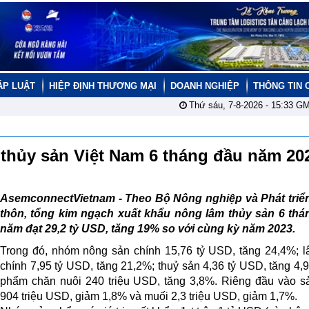
ÁP LUẬT
HIỆP ĐỊNH THƯƠNG MẠI
DOANH NGHIỆP
THÔNG TIN 
Thứ sáu, 7-8-2026 -
15:33
GM
 thủy sản Việt Nam 6 tháng đầu năm 2
AsemconnectVietnam -
Theo Bộ Nông nghiệp và Phát triể
thôn, tổng kim ngạch xuất khẩu nông lâm thủy sản 6 thá
năm đạt 29,2 tỷ USD, tăng 19% so với cùng kỳ năm 2023.
Trong đó, nhóm nông sản chính 15,76 tỷ USD, tăng 24,4%; 
chính 7,95 tỷ USD, tăng 21,2%; thuỷ sản 4,36 tỷ USD, tăng 4,
phẩm chăn nuôi 240 triệu USD, tăng 3,8%. Riêng đầu vào s
904 triệu USD, giảm 1,8% và muối 2,3 triệu USD, giảm 1,7%.