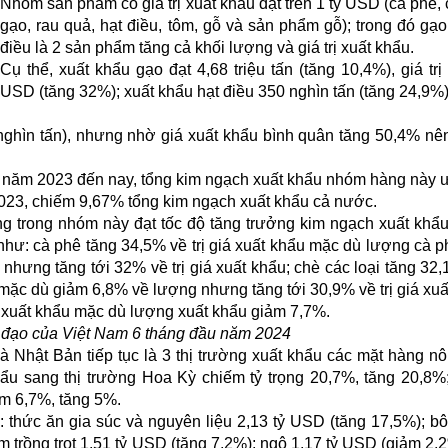
Nhóm sản phẩm có giá trị xuất khẩu đạt trên 1 tỷ USD (cà phê, 
gạo, rau quả, hạt điều, tôm, gỗ và sản phẩm gỗ); trong đó gạo
điều là 2 sản phẩm tăng cả khối lượng và giá trị xuất khẩu.
Cụ thể, xuất khẩu gạo đạt 4,68 triệu tấn (tăng 10,4%), giá trị 
USD (tăng 32%); xuất khẩu hạt điều 350 nghìn tấn (tăng 24,9%), 
ghìn tấn), nhưng nhờ giá xuất khẩu bình quân tăng 50,4% nên 
 năm 2023 đến nay, tổng kim ngạch xuất khẩu nhóm hàng này 
023, chiếm 9,67% tổng kim ngạch xuất khẩu cả nước.
ng trong nhóm này đạt tốc độ tăng trưởng kim ngạch xuất khẩ
hư: cà phê tăng 34,5% về trị giá xuất khẩu mặc dù lượng cà p
hưng tăng tới 32% về trị giá xuất khẩu; chè các loại tăng 32,
 mặc dù giảm 6,8% về lượng nhưng tăng tới 30,9% về trị giá xuấ
á xuất khẩu mặc dù lượng xuất khẩu giảm 7,7%.
ủ đạo của Việt Nam 6 tháng đầu năm 2024
à Nhật Bản tiếp tục là 3 thị trường xuất khẩu các mặt hàng n
khẩu sang thị trường Hoa Kỳ chiếm tỷ trọng 20,7%, tăng 20,8%
m 6,7%, tăng 5%.
 thức ăn gia súc và nguyên liệu 2,13 tỷ USD (tăng 17,5%); b
 trồng trọt 1,51 tỷ USD (tăng 7,2%); ngô 1,17 tỷ USD (giảm 2,2