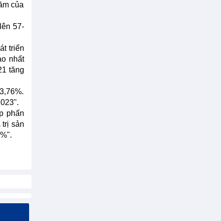
năm của
lên 57-
t triển
ao nhất
21 tăng
 3,76%.
2023".
ệp phấn
trị sản
5%".