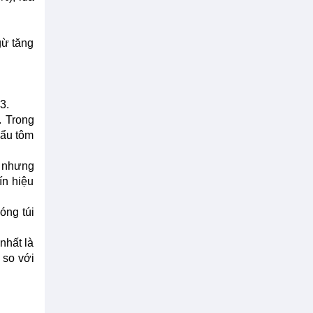
gừ tăng
3.
. Trong
hẩu tôm
u nhưng
ín hiệu
óng túi
nhất là
 so với