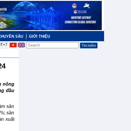
CHUYÊN SÂU
GIỚI THIỆU
T+7
024
n nông
ng đầu
lâm sản
9%; sản
ản xuất