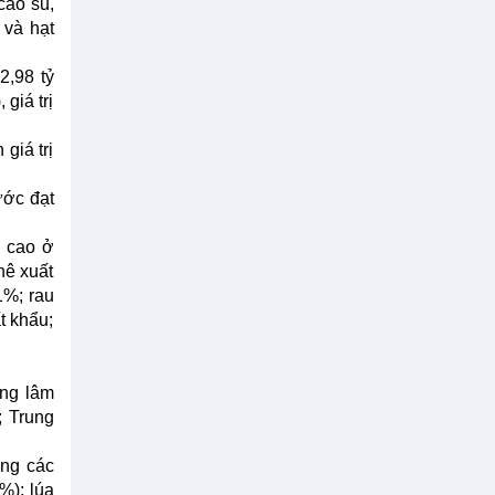
cao su,
 và hạt
2,98 tỷ
giá trị
giá trị
ước đạt
u cao ở
hê xuất
1%; rau
t khẩu;
ông lâm
; Trung
ông các
%); lúa