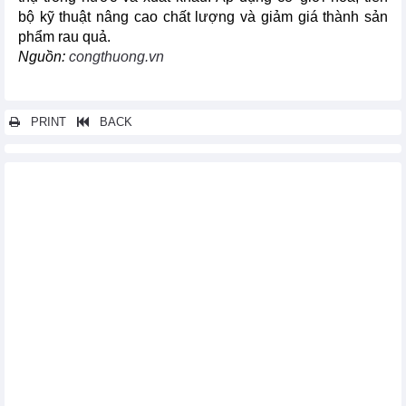
bộ kỹ thuật nâng cao chất lượng và giảm giá thành sản
phẩm rau quả.
Nguồn:
congthuong.vn
PRINT
BACK
Các tin khác...
2 tháng đầu năm, xuất khẩu xơ sợi dệt thu về hơn 666 triệu USD
Xuất khẩu gạo sang thị trường Trung Quốc và những lưu ý cho
doanh nghiệp Việt
Tình hình xuất khẩu gạo tháng 2 và 2 tháng đầu năm 2024
Xuất khẩu rau quả 2 tháng đầu năm và dự báo năm 2024
Trao đổi thương mại Việt Nam - Thái Lan tháng 2 và 2 tháng đầu
năm 2024
Tình hình xuất khẩu thủy sản tháng 2 và 2 tháng đầu năm 2024
Những điểm sáng xuất nhập khẩu 2 tháng đầu năm 2024
Tình hình xuất khẩu nông lâm thủy sản của Việt Nam 2 tháng
đầu năm 2024
Xuất khẩu thép khởi sắc ngay từ đầu năm - triển vọng tăng