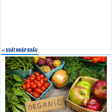
trưởng lạc quan trong năm 2024
Dự báo xuất khẩu nông lâm thủy sản năm 2024
Giá hồ tiêu xuất khẩu tăng trưởng 2 con số
Điểm danh những mặt hàng xuất khẩu trên 5 tỷ USD sau 2 tháng
đầu năm 2024
Kim ngạch thương mại Việt Nam 2 tháng đầu năm 2024
Xuất khẩu hàng hóa của Việt Nam sang các quốc gia ASEAN
tháng 1/2024
Xuất khẩu hàng hóa của Việt Nam sang các nền kinh tế đứng
đầu toàn cầu tháng 1/2024
XUẤT NHẬP KHẨU