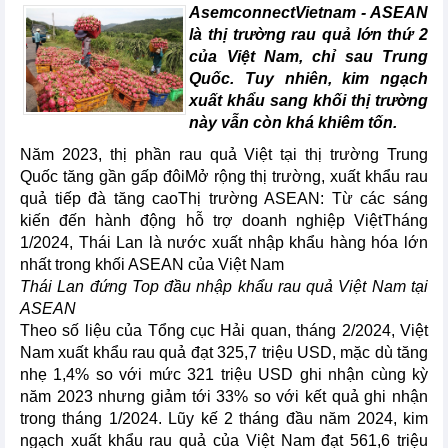
AsemconnectVietnam - ASEAN
là thị trường rau quả lớn thứ 2
của Việt Nam, chỉ sau Trung
Quốc. Tuy nhiên, kim ngạch
xuất khẩu sang khối thị trường
này vẫn còn khá khiêm tốn.
Năm 2023, thị phần rau quả Việt tại thị trường Trung
Quốc tăng gần gấp đôiMở rộng thị trường, xuất khẩu rau
quả tiếp đà tăng caoThị trường ASEAN: Từ các sáng
kiến đến hành động hỗ trợ doanh nghiệp ViệtTháng
1/2024, Thái Lan là nước xuất nhập khẩu hàng hóa lớn
nhất trong khối ASEAN của Việt Nam
Thái Lan đứng Top đầu nhập khẩu rau quả Việt Nam tại
ASEAN
Theo số liệu của Tổng cục Hải quan, tháng 2/2024, Việt
Nam xuất khẩu rau quả đạt 325,7 triệu USD, mặc dù tăng
nhẹ 1,4% so với mức 321 triệu USD ghi nhận cùng kỳ
năm 2023 nhưng giảm tới 33% so với kết quả ghi nhận
trong tháng 1/2024. Lũy kế 2 tháng đầu năm 2024, kim
ngạch xuất khẩu rau quả của Việt Nam đạt 561,6 triệu