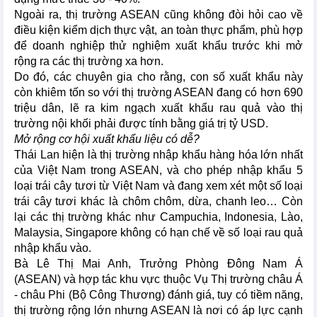
Ngoài ra, thị trường ASEAN cũng không đòi hỏi cao về
điều kiện kiểm dịch thực vật, an toàn thực phẩm, phù hợp
để doanh nghiệp thử nghiệm xuất khẩu trước khi mở
rộng ra các thị trường xa hơn.
Do đó, các chuyên gia cho rằng, con số xuất khẩu này
còn khiêm tốn so với thị trường ASEAN đang có hơn 690
triệu dân, lẽ ra kim ngạch xuất khẩu rau quả vào thị
trường nội khối phải được tính bằng giá trị tỷ USD.
Mở rộng cơ hội xuất khẩu liệu có dễ?
Thái Lan hiện là thị trường nhập khẩu hàng hóa lớn nhất
của Việt Nam trong ASEAN, và cho phép nhập khẩu 5
loại trái cây tươi từ Việt Nam và đang xem xét một số loại
trái cây tươi khác là chôm chôm, dừa, chanh leo… Còn
lại các thị trường khác như Campuchia, Indonesia, Lào,
Malaysia, Singapore không có hạn chế về số loại rau quả
nhập khẩu vào.
Bà Lê Thị Mai Anh, Trưởng Phòng Đông Nam Á
(ASEAN) và hợp tác khu vực thuộc Vụ Thị trường châu Á
- châu Phi (Bộ Công Thương) đánh giá, tuy có tiềm năng,
thị trường rộng lớn nhưng ASEAN là nơi có áp lực cạnh