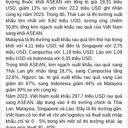
trường thuộc khối ASEAN với tổng trị giá 19,31 triệu
USD, giảm 13% so với mức 22,2 triệu USD ghi nhận
cùng kỳ năm 2023. Trong đó, Thái Lan là thị trường xuất
khẩu lớn nhất với 9,82 triệu USD, tương ứng chiếm
50,8% tổng kim ngạch xuất khẩu rau quả của Việt Nam
sang khối ASEAN.
Malaysia là thị trường xuất khẩu rau quả lớn thứ hai trong
khối với 4,11 triệu USD; kế đến là Singapore với 2,75
triệu USD; Campuchia với 1,19 triệu USD; Lào với 1,09
triệu USD và Indonesia với 0,35 triệu USD.
Trong khối ASEAN, kim ngạch xuất khẩu rau quả sang
Thái Lan ghi nhận tăng 18,7%, sang Campuchia tăng
22,6%. Ngược lại, trị giá xuất khẩu rau quả sang Lào
giảm tới 67%, sang Indonesia giảm 44% và Malaysia
giảm 30% so với cùng kỳ.
Năm 2023, Việt Nam xuất khẩu 297,7 triệu USD rau quả
sang ASEAN, tập trung vào 4 thị trường chính là Thái
Lan, Malaysia, Singapore và Lào. Đây là thị trường gần,
Việt Nam có lợi thế về chi phí logistics và thuế suất nhập
khẩu chỉ từ 0 - 5% trong khi một số thị trường khác áp
dụng mức thuế 30 - 40%.