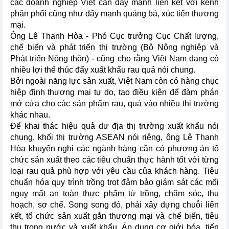
các doanh nghiệp Việt cần đẩy mạnh liên kết với kênh
phân phối cũng như đẩy mạnh quảng bá, xúc tiến thương
mại.
Ông Lê Thanh Hòa - Phó Cục trưởng Cục Chất lượng,
chế biến và phát triển thị trường (Bộ Nông nghiệp và
Phát triển Nông thôn) - cũng cho rằng Việt Nam đang có
nhiều lợi thế thúc đẩy xuất khẩu rau quả nói chung.
Bởi ngoài năng lực sản xuất, Việt Nam còn có hàng chục
hiệp định thương mại tự do, tạo điều kiện để đàm phán
mở cửa cho các sản phẩm rau, quả vào nhiều thị trường
khác nhau.
Để khai thác hiệu quả dư địa thị trường xuất khẩu nói
chung, khối thị trường ASEAN nói riêng, ông Lê Thanh
Hòa khuyến nghị các ngành hàng cần có phương án tổ
chức sản xuất theo các tiêu chuẩn thực hành tốt với từng
loại rau quả phù hợp với yêu cầu của khách hàng. Tiêu
chuẩn hóa quy trình trồng trọt đảm bảo giám sát các mối
nguy mất an toàn thực phẩm từ trồng, chăm sóc, thu
hoạch, sơ chế. Song song đó, phải xây dựng chuỗi liên
kết, tổ chức sản xuất gắn thương mại và chế biến, tiêu
thụ trong nước và xuất khẩu. Áp dụng cơ giới hóa, tiến