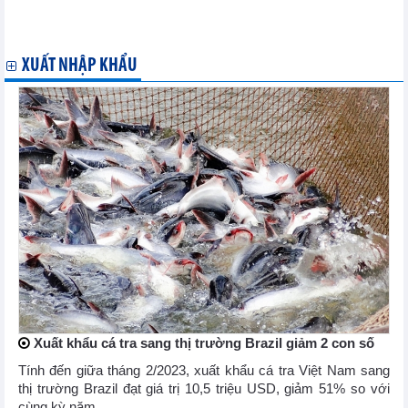
Giá gạo xuất khẩu Việt Nam tăng vọt, vượt Thái Lan và Ấn Độ
Xuất khẩu cà phê sang thị trường Hà Lan tăng trưởng 3 con số
XUẤT NHẬP KHẨU
Xuất khẩu cá tra sang thị trường Brazil giảm 2 con số
Tính đến giữa tháng 2/2023, xuất khẩu cá tra Việt Nam sang
thị trường Brazil đạt giá trị 10,5 triệu USD, giảm 51% so với
cùng kỳ năm ...