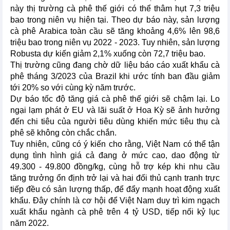
này thị trường cà phê thế giới có thể thâm hụt 7,3 triệu
bao trong niên vụ hiện tại. Theo dự báo này, sản lượng
cà phê Arabica toàn cầu sẽ tăng khoảng 4,6% lên 98,6
triệu bao trong niên vụ 2022 - 2023. Tuy nhiên, sản lượng
Robusta dự kiến giảm 2,1% xuống còn 72,7 triệu bao.
Thị trường cũng đang chờ dữ liệu báo cáo xuất khẩu cà
phê tháng 3/2023 của Brazil khi ước tính ban đầu giảm
tới 20% so với cùng kỳ năm trước.
Dự báo tốc độ tăng giá cà phê thế giới sẽ chậm lại. Lo
ngại lạm phát ở EU và lãi suất ở Hoa Kỳ sẽ ảnh hưởng
đến chi tiêu của người tiêu dùng khiến mức tiêu thụ cà
phê sẽ không còn chắc chắn.
Tuy nhiên, cũng có ý kiến cho rằng, Việt Nam có thể tận
dụng tình hình giá cả đang ở mức cao, dao động từ
49.300 - 49.800 đồng/kg, cùng hỗ trợ kép khi nhu cầu
tăng trưởng ổn định trở lại và hai đối thủ cạnh tranh trực
tiếp đều có sản lượng thấp, để đẩy mạnh hoạt động xuất
khẩu. Đây chính là cơ hội để Việt Nam duy trì kim ngạch
xuất khẩu ngành cà phê trên 4 tỷ USD, tiếp nối kỷ lục
năm 2022.