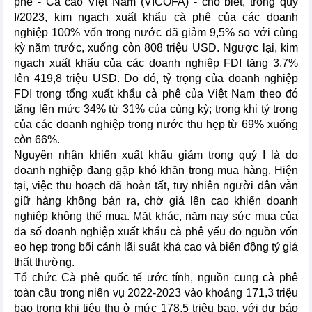
phê - Ca cao Việt Nam (VICOFA) - cho biết, trong quý
I/2023, kim ngạch xuất khẩu cà phê của các doanh
nghiệp 100% vốn trong nước đã giảm 9,5% so với cùng
kỳ năm trước, xuống còn 808 triệu USD. Ngược lại, kim
ngạch xuất khẩu của các doanh nghiệp FDI tăng 3,7%
lên 419,8 triệu USD. Do đó, tỷ trọng của doanh nghiệp
FDI trong tổng xuất khẩu cà phê của Việt Nam theo đó
tăng lên mức 34% từ 31% của cùng kỳ; trong khi tỷ trọng
của các doanh nghiệp trong nước thu hẹp từ 69% xuống
còn 66%.
Nguyên nhân khiến xuất khẩu giảm trong quý I là do
doanh nghiệp đang gặp khó khăn trong mua hàng. Hiện
tại, việc thu hoạch đã hoàn tất, tuy nhiên người dân vẫn
giữ hàng không bán ra, chờ giá lên cao khiến doanh
nghiệp không thể mua. Mặt khác, năm nay sức mua của
đa số doanh nghiệp xuất khẩu cà phê yếu do nguồn vốn
eo hẹp trong bối cảnh lãi suất khá cao và biến động tỷ giá
thất thường.
Tổ chức Cà phê quốc tế ước tính, nguồn cung cà phê
toàn cầu trong niên vụ 2022-2023 vào khoảng 171,3 triệu
bao trong khi tiêu thụ ở mức 178,5 triệu bao, với dự báo