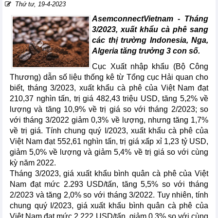
Thứ tư, 19-4-2023
AsemconnectVietnam - Tháng
3/2023, xuất khẩu cà phê sang
các thị trường Indonesia, Nga,
Algeria tăng trưởng 3 con số.
Cục Xuất nhập khẩu (Bộ Công
Thương) dẫn số liệu thống kê từ Tổng cục Hải quan cho
biết, tháng 3/2023, xuất khẩu cà phê của Việt Nam đạt
210,37 nghìn tấn, trị giá 482,43 triệu USD, tăng 5,2% về
lượng và tăng 10,9% về trị giá so với tháng 2/2023; so
với tháng 3/2022 giảm 0,3% về lượng, nhưng tăng 1,7%
về trị giá. Tính chung quý I/2023, xuất khẩu cà phê của
Việt Nam đạt 552,61 nghìn tấn, trị giá xấp xỉ 1,23 tỷ USD,
giảm 5,0% về lượng và giảm 5,4% về trị giá so với cùng
kỳ năm 2022.
Tháng 3/2023, giá xuất khẩu bình quân cà phê của Việt
Nam đạt mức 2.293 USD/tấn, tăng 5,5% so với tháng
2/2023 và tăng 2,0% so với tháng 3/2022. Tuy nhiên, tính
chung quý I/2023, giá xuất khẩu bình quân cà phê của
Việt Nam đạt mức 2.222 USD/tấn, giảm 0,3% so với cùng