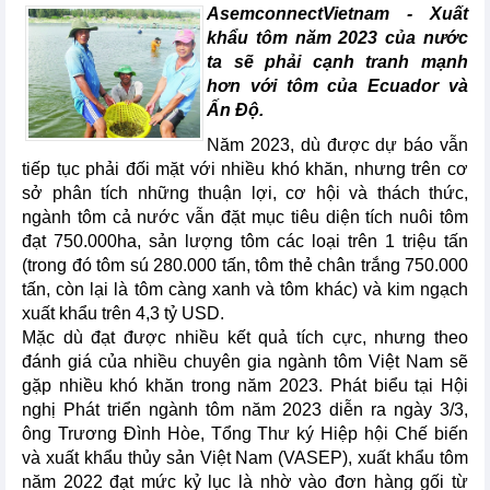
AsemconnectVietnam - Xuất
khẩu tôm năm 2023 của nước
ta sẽ phải cạnh tranh mạnh
hơn với tôm của Ecuador và
Ấn Độ.
Năm 2023, dù được dự báo vẫn
tiếp tục phải đối mặt với nhiều khó khăn, nhưng trên cơ
sở phân tích những thuận lợi, cơ hội và thách thức,
ngành tôm cả nước vẫn đặt mục tiêu diện tích nuôi tôm
đạt 750.000ha, sản lượng tôm các loại trên 1 triệu tấn
(trong đó tôm sú 280.000 tấn, tôm thẻ chân trắng 750.000
tấn, còn lại là tôm càng xanh và tôm khác) và kim ngạch
xuất khẩu trên 4,3 tỷ USD.
Mặc dù đạt được nhiều kết quả tích cực, nhưng theo
đánh giá của nhiều chuyên gia ngành tôm Việt Nam sẽ
gặp nhiều khó khăn trong năm 2023. Phát biểu tại Hội
nghị Phát triển ngành tôm năm 2023 diễn ra ngày 3/3,
ông Trương Đình Hòe, Tổng Thư ký Hiệp hội Chế biến
và xuất khẩu thủy sản Việt Nam (VASEP), xuất khẩu tôm
năm 2022 đạt mức kỷ lục là nhờ vào đơn hàng gối từ