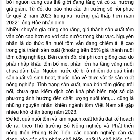
bởi nguồn cung của thế giới đang tăng và có xu hướng
giá giảm. Từ đó, dự báo nhu cầu thị trường sẽ hồi phục
từ quý 2 năm 2023 trong xu hướng giá thấp hơn năm
2022", ông Hòe nhận định.
Nhiều chuyên gia cũng cho rằng, giá thành sản xuất tôm
vẫn còn cao hơn so với các nước trong khu vực. Nguyên
nhân là do thức ăn nuôi tôm vẫn đang chiếm tỉ lệ cao
trong giá thành sản xuất (khoảng trên 65% giá thành nuôi
tôm công nghiệp). Bên cạnh đó, chi phí con giống cao do
phải nhập khẩu tôm bố mẹ, phần lớn hạ tầng vùng nuôi
chưa đảm bảo. Nguồn nước dễ bị ô nhiễm do quá trình
sản xuất và sinh hoạt, thuốc bảo vệ thực vật từ sản xuất
nông nghiệp. Tình trạng sản xuất, mua bán tôm giống trôi
nổi, chưa qua kiểm dịch còn khá phổ biến một số địa
phương ảnh hưởng đến chất lượng nuôi tôm,… cũng là
những nguyên nhân khiến ngành tôm Việt Nam sẽ gặp
nhiều khó khăn trong năm 2023.
Để kết quả nuôi tôm và kim ngạch xuất khẩu đạt kế hoạch
đề ra, theo Thứ trưởng Bộ Nông nghiệp và Phát triển
nông thôn Phùng Đức Tiến, các doanh nghiệp cần đa
dạng hóa các sản phẩm chế biến, nhất là chế biến sâu,