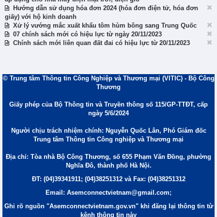
Hướng dẫn sử dụng hóa đơn 2024 (hóa đơn điện tử, hóa đơn
giấy) với hộ kinh doanh
Xử lý vướng mắc xuất khẩu tôm hùm bông sang Trung Quốc
07 chính sách mới có hiệu lực từ ngày 20/11/2023
Chính sách mới liên quan đất đai có hiệu lực từ 20/11/2023
© Trung tâm Thông tin Công Nghiệp và Thương mại (VITIC) - Bộ Công
Thương
Giấy phép của Bộ Thông tin và Truyền thông số 115/GP-TTĐT, cấp
ngày 5/6/2024
Người chịu trách nhiệm chính: Nguyễn Quốc Lân, Phó Giám đốc
Trung tâm Thông tin Công nghiệp và Thương mại
Địa chỉ: Tòa nhà Bộ Công Thương, số 655 Phạm Văn Đồng, phường
Nghĩa Đô, thành phố Hà Nội.
ĐT: (04)39341911; (04)38251312 và Fax: (04)38251312
Email: Asemconnectvietnam@gmail.com;
Ghi rõ nguồn "Asemconnectvietnam.gov.vn" khi đăng lại thông tin từ
kênh thông tin này