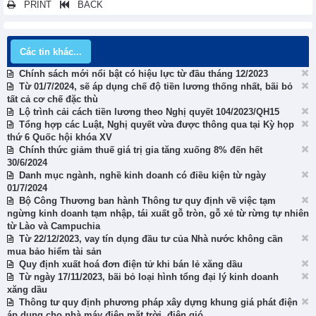
PRINT
BACK
Các tin khác...
Chính sách mới nổi bật có hiệu lực từ đầu tháng 12/2023
Từ 01/7/2024, sẽ áp dụng chế độ tiền lương thống nhất, bãi bỏ
tất cả cơ chế đặc thù
Lộ trình cải cách tiền lương theo Nghị quyết 104/2023/QH15
Tổng hợp các Luật, Nghị quyết vừa được thông qua tại Kỳ họp
thứ 6 Quốc hội khóa XV
Chính thức giảm thuế giá trị gia tăng xuống 8% đến hết
30/6/2024
Danh mục ngành, nghề kinh doanh có điều kiện từ ngày
01/7/2024
Bộ Công Thương ban hành Thông tư quy định về việc tạm
ngừng kinh doanh tạm nhập, tái xuất gỗ tròn, gỗ xẻ từ rừng tự nhiên
từ Lào và Campuchia
Từ 22/12/2023, vay tín dụng đầu tư của Nhà nước không cần
mua bảo hiểm tài sản
Quy định xuất hoá đơn điện tử khi bán lẻ xăng dầu
Từ ngày 17/11/2023, bãi bỏ loại hình tổng đại lý kinh doanh
xăng dầu
Thông tư quy định phương pháp xây dựng khung giá phát điện
áp dụng cho nhà máy điện mặt trời, điện gió