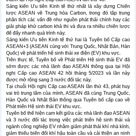
Sáng kiến Ưu tiên Kinh tế thứ nhất là xây dựng Chiến
lược ASEAN về Trung hòa Carbon, trong đó tập trung
phân tích các vấn đề như nguồn phát thải chính hay các
giải pháp khử carbon khả thi và đưa ra nhiều chiến lược
để đẩy nhanh quá trình này.
Sáng kiến Ưu tiên Kinh tế thứ hai là Tuyên bố Cấp cao
ASEAN+3 (ASEAN cùng với Trung Quốc, Nhật Bản, Hàn
Quốc) về phát triển hệ sinh thái xe điện (EV) khu vực.
Trên thực tế, Tuyên bố về Phát triển Hệ sinh thái EV đã
sớm được các nhà lãnh đạo ASEAN thông qua tại Hội
nghị Cấp cao ASEAN 42 hồi tháng 5/2023 và lần này
được mở rộng sang 3 nước đối tác này.
Tại chuỗi Hội nghị Cấp cao ASEAN lần thứ 43, phát huy
vai trò trung tâm của mình, ASEAN đã cùng Trung Quốc,
Hàn Quốc và Nhật Bản thông qua Tuyên bố cấp cao về
Phát triển Hệ sinh thái EV khu vực.
Tuyên bố thể hiện cam kết giữa các nhà lãnh đạo ASEAN
và 3 nước đối tác trong việc phát triển hệ sinh thái và
ngành công nghiệp EV nhằm giảm phát thải khí nhà kính,
giảm thiểu biến đổi khí hậu toàn cầu và cải thiện an ninh