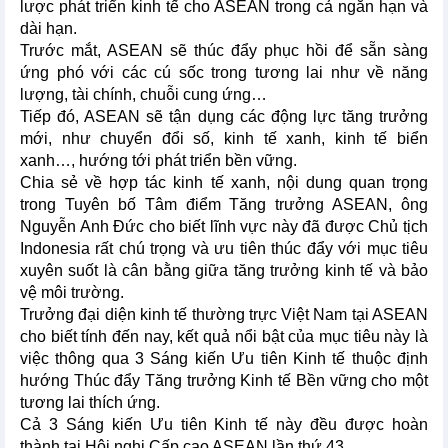
lược phát triển kinh tế cho ASEAN trong cả ngắn hạn và
dài hạn.
Trước mắt, ASEAN sẽ thúc đẩy phục hồi để sẵn sàng
ứng phó với các cú sốc trong tương lai như về năng
lượng, tài chính, chuỗi cung ứng…
Tiếp đó, ASEAN sẽ tận dụng các động lực tăng trưởng
mới, như chuyển đổi số, kinh tế xanh, kinh tế biển
xanh…, hướng tới phát triển bền vững.
Chia sẻ về hợp tác kinh tế xanh, nội dung quan trọng
trong Tuyên bố Tâm điểm Tăng trưởng ASEAN, ông
Nguyễn Anh Đức cho biết lĩnh vực này đã được Chủ tịch
Indonesia rất chú trọng và ưu tiên thúc đẩy với mục tiêu
xuyên suốt là cân bằng giữa tăng trưởng kinh tế và bảo
vệ môi trường.
Trưởng đại diện kinh tế thường trực Việt Nam tại ASEAN
cho biết tính đến nay, kết quả nổi bật của mục tiêu này là
việc thông qua 3 Sáng kiến Ưu tiên Kinh tế thuộc định
hướng Thúc đẩy Tăng trưởng Kinh tế Bền vững cho một
tương lai thích ứng.
Cả 3 Sáng kiến Ưu tiên Kinh tế này đều được hoàn
thành tại Hội nghị Cấp cao ASEAN lần thứ 43.