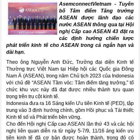
AsemconnectVietnam - Tuyên
bố Tâm điểm Tăng trưởng
ASEAN được lãnh đạo các
nước ASEAN thông qua tại Hội
nghị Cấp cao ASEAN 43 đặt ra
các định hướng chiến lược
phát triển kinh tế cho ASEAN trong cả ngắn hạn và
dài hạn.
Theo ông Nguyễn Anh Đức, Trưởng đại diện Kinh tế
Thường trực Việt Nam tại Hiệp hội các Quốc gia Đông
Nam Á (ASEAN), trong năm Chủ tịch 2023 của Indonesia
với chủ đề “ASEAN Tầm vóc: Tâm điểm tăng trưởng,” tổ
chức khu vực này đã đạt được nhiều thành tựu quan
trọng trên trụ cột kinh tế.
Indonesia đưa ra 16 Sáng kiến Ưu tiên Kinh tế (PED), tập
trung vào 3 định hướng chính, gồm Hồi phục và Tái thiết;
Kinh tế số và Phát triển bền vững.
Cho đến Hội nghị Cấp cao ASEAN lần thứ 43 và các hội
nghị liên quan diễn ra từ ngày 5-7/9, 11/16 áng kiến ưu
tiên kinh tế đã cơ bản được hoàn thành, trong đó có