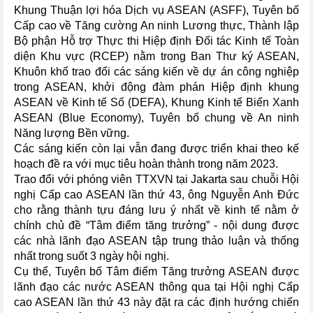
Khung Thuận lợi hóa Dịch vụ ASEAN (ASFF), Tuyên bố
Cấp cao về Tăng cường An ninh Lương thực, Thành lập
Bộ phận Hỗ trợ Thực thi Hiệp định Đối tác Kinh tế Toàn
diện Khu vực (RCEP) nằm trong Ban Thư ký ASEAN,
Khuôn khổ trao đổi các sáng kiến về dự án công nghiệp
trong ASEAN, khởi động đàm phán Hiệp định khung
ASEAN về Kinh tế Số (DEFA), Khung Kinh tế Biển Xanh
ASEAN (Blue Economy), Tuyên bố chung về An ninh
Năng lượng Bền vững.
Các sáng kiến còn lại vẫn đang được triển khai theo kế
hoạch đề ra với mục tiêu hoàn thành trong năm 2023.
Trao đổi với phóng viên TTXVN tại Jakarta sau chuỗi Hội
nghị Cấp cao ASEAN lần thứ 43, ông Nguyễn Anh Đức
cho rằng thành tựu đáng lưu ý nhất về kinh tế nằm ở
chính chủ đề “Tâm điểm tăng trưởng” - nội dung được
các nhà lãnh đạo ASEAN tập trung thảo luận và thống
nhất trong suốt 3 ngày hội nghị.
Cụ thể, Tuyên bố Tâm điểm Tăng trưởng ASEAN được
lãnh đạo các nước ASEAN thông qua tại Hội nghị Cấp
cao ASEAN lần thứ 43 này đặt ra các định hướng chiến