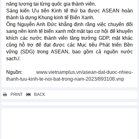
năng lượng tại từng quốc gia thành viên.
Sáng kiến Ưu tiên Kinh tế thứ ba được ASEAN hoàn
thành là dựng Khung kinh tế Biển Xanh.
Ông Nguyễn Anh Đức khẳng định rằng việc chuyển đổi
sang nền kinh tế biển xanh một mặt tạo cơ hội để khuyến
khích các nước thành viên tăng trưởng GDP, mặt khác
cũng hỗ trợ để đạt được các Mục tiêu Phát triển Bền
vững (SDG) trong ASEAN, bao gồm cả nguồn nước
sạch./.
Nguồn:
www.vietnamplus.vn/asean-dat-duoc-nhieu-
thanh-tuu-kinh-te-noi-bat-trong-nam-2023/893108.vnp
PRINT
BACK
Các tin khác...
Những dự báo mới nhất về nền kinh tế kỹ thuật số ở ASEAN
Indonesia sẽ tổ chức Diễn đàn ASEAN về Ấn Độ Dương-Thái
Bình Dương