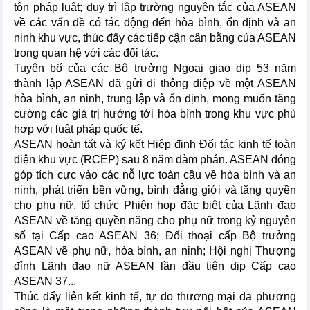
tôn pháp luật; duy trì lập trường nguyên tắc của ASEAN
về các vấn đề có tác động đến hòa bình, ổn định và an
ninh khu vực, thúc đẩy các tiếp cận cân bằng của ASEAN
trong quan hệ với các đối tác.
Tuyên bố của các Bộ trưởng Ngoại giao dịp 53 năm
thành lập ASEAN đã gửi đi thông điệp về một ASEAN
hòa bình, an ninh, trung lập và ổn định, mong muốn tăng
cường các giá trị hướng tới hòa bình trong khu vực phù
hợp với luật pháp quốc tế.
ASEAN hoàn tất và ký kết Hiệp định Đối tác kinh tế toàn
diện khu vực (RCEP) sau 8 năm đàm phán. ASEAN đóng
góp tích cực vào các nỗ lực toàn cầu về hòa bình và an
ninh, phát triển bền vững, bình đẳng giới và tăng quyền
cho phụ nữ, tổ chức Phiên họp đặc biệt của Lãnh đạo
ASEAN về tăng quyền năng cho phụ nữ trong kỷ nguyên
số tại Cấp cao ASEAN 36; Đối thoại cấp Bộ trưởng
ASEAN về phụ nữ, hòa bình, an ninh; Hội nghị Thượng
đỉnh Lãnh đạo nữ ASEAN lần đầu tiên dịp Cấp cao
ASEAN 37...
Thúc đẩy liên kết kinh tế, tự do thương mại đa phương