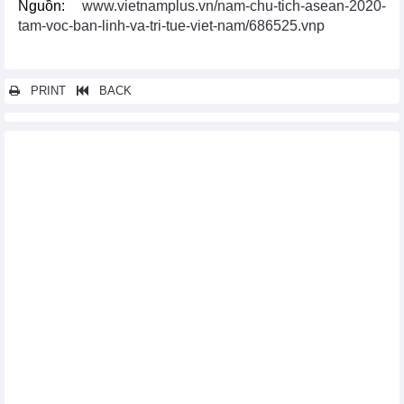
Nguồn:
www.vietnamplus.vn/nam-chu-tich-asean-2020-
tam-voc-ban-linh-va-tri-tue-viet-nam/686525.vnp
PRINT
BACK
Các tin khác...
Chủ tịch KADIN: ASEAN tăng kết nối để thúc đẩy tăng trưởng
bền vững
Thủ tướng: Tăng cường kết nối nền kinh tế Việt Nam và Brunei
ASEAN thảo luận về Kế hoạch tổng thể 2025 trong lĩnh vực tài
chính
Bế mạc Hội nghị hẹp các Bộ trưởng ngoại giao ASEAN
ASEAN khẳng định mạnh mẽ sức mạnh đoàn kết, đối thoại và
hợp tác
Hội nhập đa phương trong ASEAN: Biến tầm nhìn thành hành
động
ĐSQ Việt Nam chủ trì họp chuyển giao vai trò Chủ tịch ASEAN
Bern
Năm Chủ tịch ASEAN 2020: Khẳng định bản lĩnh Việt Nam
Năm Chủ tịch ASEAN 2020: Bảo đảm an ninh, an toàn và trọng