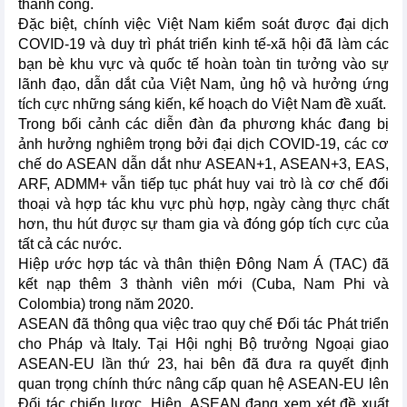
thành công.
Đặc biệt, chính việc Việt Nam kiểm soát được đại dịch
COVID-19 và duy trì phát triển kinh tế-xã hội đã làm các
bạn bè khu vực và quốc tế hoàn toàn tin tưởng vào sự
lãnh đạo, dẫn dắt của Việt Nam, ủng hộ và hưởng ứng
tích cực những sáng kiến, kế hoạch do Việt Nam đề xuất.
Trong bối cảnh các diễn đàn đa phương khác đang bị
ảnh hưởng nghiêm trọng bởi đại dịch COVID-19, các cơ
chế do ASEAN dẫn dắt như ASEAN+1, ASEAN+3, EAS,
ARF, ADMM+ vẫn tiếp tục phát huy vai trò là cơ chế đối
thoại và hợp tác khu vực phù hợp, ngày càng thực chất
hơn, thu hút được sự tham gia và đóng góp tích cực của
tất cả các nước.
Hiệp ước hợp tác và thân thiện Đông Nam Á (TAC) đã
kết nạp thêm 3 thành viên mới (Cuba, Nam Phi và
Colombia) trong năm 2020.
ASEAN đã thông qua việc trao quy chế Đối tác Phát triển
cho Pháp và Italy. Tại Hội nghị Bộ trưởng Ngoại giao
ASEAN-EU lần thứ 23, hai bên đã đưa ra quyết định
quan trọng chính thức nâng cấp quan hệ ASEAN-EU lên
Đối tác chiến lược. Hiện, ASEAN đang xem xét đề xuất