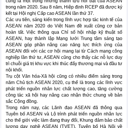
cũng là một trong những thành tựu nổi bật của ASEAN
trong năm 2020. Sau 8 năm, Hiệp định RCEP đã được ký
kết tại Hội nghị Cấp cao ASEAN lần thứ 37.
Các ưu tiên, sáng kiến trong lĩnh vực hợp tác kinh tế của
ASEAN năm 2020 do Việt Nam đề xuất cũng cơ bản
hoàn tất. Việc thông qua Chỉ số hội nhập kỹ thuật số
ASEAN, hay thành lập Mạng lưới Trung tâm sáng tạo
ASEAN góp phần nâng cao năng lực thích ứng của
ASEAN đối với các cơ hội mang lại từ Cách mạng công
nghiệp lần thứ tư, ASEAN cũng cho thấy các nỗ lực duy
trì chuỗi giá trị khu vực khi thúc đẩy thương mại và đầu tư
nội khối.
Trụ cột Văn hóa-Xã hội cũng có nhiều điểm sáng trong
năm Chủ tịch ASEAN 2020, cụ thể là trong các lĩnh vực
phát triển nguồn nhân lực chất lượng cao, tăng cường
công tác xã hội hay nâng cao nhận thức chung về bản
sắc Cộng đồng.
Trong năm nay, các Lãnh đạo ASEAN đã thông qua
Tuyên bố ASEAN và Lộ trình phát triển nguồn nhân lực
cho thế giới việc làm đang thay đổi, Khung đảm bảo chất
lượng dạy nghề ASEAN (TVET), Tuyên bố Hà Nội về