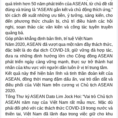
quá trình hơn 50 năm phát triển của ASEAN, từ chủ đề rất
đúng và trúng là “ASEAN gắn kết và chủ động thích ứng,”
tới cách đề xuất những ưu tiên, ý tưởng, sáng kiến, cho
đến phương thức chuẩn bị, chủ trì điều hành các hội
nghị, soạn thảo các văn kiện và công tác tuyên truyền
quảng bá.
Góp phần khẳng định bản lĩnh, trí tuệ Việt Nam
Năm 2020, ASEAN đã vượt qua một năm đầy thách thức,
đặc biệt là do đại dịch COVID-19, giữ vững đà hợp tác,
đưa ra những định hướng lớn cho Cộng đồng ASEAN
phát triển ngày càng vững mạnh, thực sự trở thành hạt
nhân của khu vực với người dân luôn ở vị trí trung tâm.
Kết quả này thể hiện bản lĩnh và tinh thần đoàn kết của
ASEAN, đồng thời mang đậm dấu ấn, vai trò dẫn dắt và
điều phối của Việt Nam trên cương vị Chủ tịch ASEAN
2020.
Tổng Thư ký ASEAN Dato Lim Jock Hoi: “Vai trò Chủ tịch
ASEAN năm nay của Việt Nam rất mẫu mực. Mặc dù
phải đối phó với các thách thức COVID-19 trong nước và
thiên tai, Việt Nam đã lãnh đạo trong việc giữ cho khu