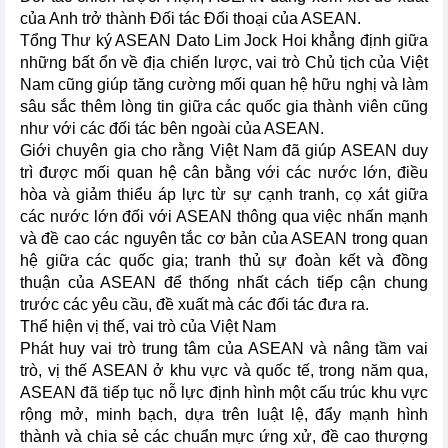
của Anh trở thành Đối tác Đối thoại của ASEAN.
Tổng Thư ký ASEAN Dato Lim Jock Hoi khẳng định giữa
những bất ổn về địa chiến lược, vai trò Chủ tịch của Việt
Nam cũng giúp tăng cường mối quan hệ hữu nghị và làm
sâu sắc thêm lòng tin giữa các quốc gia thành viên cũng
như với các đối tác bên ngoài của ASEAN.
Giới chuyên gia cho rằng Việt Nam đã giúp ASEAN duy
trì được mối quan hệ cân bằng với các nước lớn, điều
hòa và giảm thiểu áp lực từ sự cạnh tranh, cọ xát giữa
các nước lớn đối với ASEAN thông qua việc nhấn mạnh
và đề cao các nguyên tắc cơ bản của ASEAN trong quan
hệ giữa các quốc gia; tranh thủ sự đoàn kết và đồng
thuận của ASEAN để thống nhất cách tiếp cận chung
trước các yêu cầu, đề xuất mà các đối tác đưa ra.
Thể hiện vị thế, vai trò của Việt Nam
Phát huy vai trò trung tâm của ASEAN và nâng tầm vai
trò, vị thế ASEAN ở khu vực và quốc tế, trong năm qua,
ASEAN đã tiếp tục nỗ lực định hình một cấu trúc khu vực
rộng mở, minh bạch, dựa trên luật lệ, đẩy mạnh hình
thành và chia sẻ các chuẩn mực ứng xử, đề cao thượng