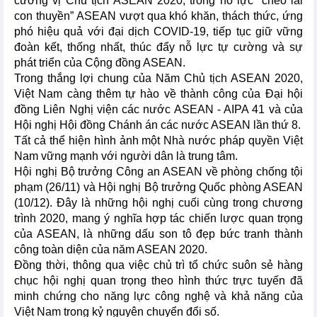
cương vị Chủ tịch ASEAN 2020, trong nỗ lực “chèo lái
con thuyền” ASEAN vượt qua khó khăn, thách thức, ứng
phó hiệu quả với đại dịch COVID-19, tiếp tục giữ vững
đoàn kết, thống nhất, thúc đẩy nỗ lực tự cường và sự
phát triển của Cộng đồng ASEAN.
Trong thắng lợi chung của Năm Chủ tịch ASEAN 2020,
Việt Nam càng thêm tự hào về thành công của Đại hội
đồng Liên Nghị viện các nước ASEAN - AIPA 41 và của
Hội nghị Hội đồng Chánh án các nước ASEAN lần thứ 8.
Tất cả thể hiện hình ảnh một Nhà nước pháp quyền Việt
Nam vững mạnh với người dân là trung tâm.
Hội nghị Bộ trưởng Công an ASEAN về phòng chống tội
phạm (26/11) và Hội nghị Bộ trưởng Quốc phòng ASEAN
(10/12). Đây là những hội nghị cuối cùng trong chương
trình 2020, mang ý nghĩa hợp tác chiến lược quan trọng
của ASEAN, là những dấu son tô đẹp bức tranh thành
công toàn diện của năm ASEAN 2020.
Đồng thời, thông qua việc chủ trì tổ chức suôn sẻ hàng
chục hội nghị quan trọng theo hình thức trực tuyến đã
minh chứng cho năng lực công nghệ và khả năng của
Việt Nam trong kỷ nguyên chuyển đổi số.