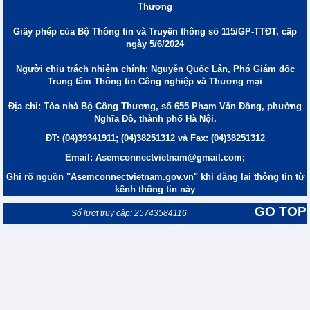
Thương
Giấy phép của Bộ Thông tin và Truyền thông số 115/GP-TTĐT, cấp
ngày 5/6/2024
Người chịu trách nhiệm chính: Nguyễn Quốc Lân, Phó Giám đốc
Trung tâm Thông tin Công nghiệp và Thương mại
Địa chỉ: Tòa nhà Bộ Công Thương, số 655 Phạm Văn Đồng, phường
Nghĩa Đô, thành phố Hà Nội.
ĐT: (04)39341911; (04)38251312 và Fax: (04)38251312
Email: Asemconnectvietnam@gmail.com;
Ghi rõ nguồn "Asemconnectvietnam.gov.vn" khi đăng lại thông tin từ
kênh thông tin này
GO TOP
Số lượt truy cập: 25743584116