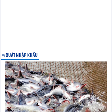
thị
ASEAN gắn kết vượt khó và chủ động thích ứng trong năm 2020
Chuyên gia Nhật: Việt Nam hoàn thành xuất sắc vai trò Chủ tịch
ASEAN
Indonesia: Việt Nam đóng góp đáng kể nâng cao tiếng nói của
ASEAN
EU sẵn sàng đàm phán thương mại với Anh vào tháng Một năm
2021
Tổng kết Năm Chủ tịch AIPA 2020 và Đại hội đồng AIPA 41
'Mỹ tăng cường hợp tác với ASEAN nhờ vai trò Chủ tịch của
Việt Nam'
XUẤT NHẬP KHẨU