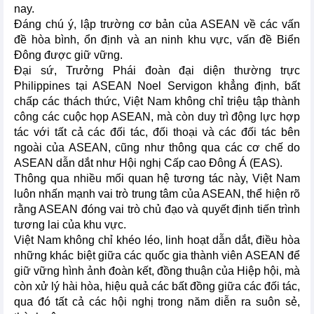
nay.
Đáng chú ý, lập trường cơ bản của ASEAN về các vấn
đề hòa bình, ổn định và an ninh khu vực, vấn đề Biển
Đông được giữ vững.
Đại sứ, Trưởng Phái đoàn đại diện thường trực
Philippines tại ASEAN Noel Servigon khẳng định, bất
chấp các thách thức, Việt Nam không chỉ triệu tập thành
công các cuộc họp ASEAN, mà còn duy trì động lực hợp
tác với tất cả các đối tác, đối thoại và các đối tác bên
ngoài của ASEAN, cũng như thông qua các cơ chế do
ASEAN dẫn dắt như Hội nghị Cấp cao Đông Á (EAS).
Thông qua nhiều mối quan hệ tương tác này, Việt Nam
luôn nhấn mạnh vai trò trung tâm của ASEAN, thể hiện rõ
rằng ASEAN đóng vai trò chủ đạo và quyết định tiến trình
tương lai của khu vực.
Việt Nam không chỉ khéo léo, linh hoạt dẫn dắt, điều hòa
những khác biệt giữa các quốc gia thành viên ASEAN để
giữ vững hình ảnh đoàn kết, đồng thuận của Hiệp hội, mà
còn xử lý hài hòa, hiệu quả các bất đồng giữa các đối tác,
qua đó tất cả các hội nghị trong năm diễn ra suôn sẻ,