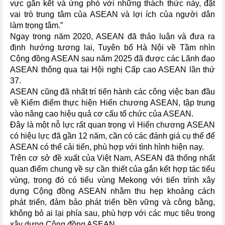
vực gắn kết và ứng phó với những thách thức này, đặt
vai trò trung tâm của ASEAN và lợi ích của người dân
làm trọng tâm.”
Ngay trong năm 2020, ASEAN đã thảo luận và đưa ra
định hướng tương lai, Tuyên bố Hà Nội về Tầm nhìn
Cộng đồng ASEAN sau năm 2025 đã được các Lãnh đạo
ASEAN thông qua tại Hội nghị Cấp cao ASEAN lần thứ
37.
ASEAN cũng đã nhất trí tiến hành các công việc ban đầu
về Kiểm điểm thực hiện Hiến chương ASEAN, tập trung
vào nâng cao hiệu quả cơ cấu tổ chức của ASEAN.
Đây là một nỗ lực rất quan trọng vì Hiến chương ASEAN
có hiệu lực đã gần 12 năm, cần có các đánh giá cụ thể để
ASEAN có thể cải tiến, phù hợp với tình hình hiện nay.
Trên cơ sở đề xuất của Việt Nam, ASEAN đã thống nhất
quan điểm chung về sự cần thiết của gắn kết hợp tác tiểu
vùng, trong đó có tiểu vùng Mekong với tiến trình xây
dựng Cộng đồng ASEAN nhằm thu hẹp khoảng cách
phát triển, đảm bảo phát triển bền vững và công bằng,
không bỏ ai lại phía sau, phù hợp với các mục tiêu trong
xây dựng Cộng đồng ASEAN.