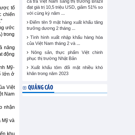
cá tra Việt Nam sang thị trường Brazil
đạt giá trị 10,5 triệu USD, giảm 51% so
được tổ
với cùng kỳ năm ...
c chiến
”
Điểm tên 9 mặt hàng xuất khẩu tăng
ông ước
trưởng dương 2 tháng ...
) trong
Tình hình xuất nhập khẩu hàng hóa
của Việt Nam tháng 2 và ...
hả năng
Nông sản, thực phẩm Việt chinh
ạt động
phục thị trường Nhật Bản
inh Mỹ-
Xuất khẩu tôm đối mặt nhiều khó
khăn trong năm 2023
ố lớn ở
ủa Việt
QUẢNG CÁO
iệt Nam
ao nhận
a Mỹ và
đến khu