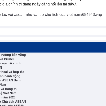
địa chính trị đang ngày càng nổi lên tại đây./.
tac-voi-asean-nho-vai-tro-chu-tich-cua-viet-nam/684943.vnp
g trưởng bền vững
và Brunei
h vực tài chính
AN
hoại và hợp tác
ành hành động
ịch ASEAN Bern
 Nam
và trọng thị
uệ Việt Nam
g năm 2020
rò Chủ tịch ASEAN
ng nói của ASEAN