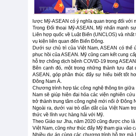
lược Mỹ-ASEAN có ý nghĩa quan trọng đối với 
Trong Đối thoại Mỹ-ASEAN, Mỹ nhấn mạnh sự c
Liên hợp quốc về Luật Biển (UNCLOS) và nhất tr
vụ kiện liên quan đến Biển Đông.
Dưới sự chủ trì của Việt Nam, ASEAN có thể 
phục hồi của ASEAN. Mỹ cũng cam kết cung cấp 
hỗ trợ chống dịch bệnh COVID-19 trong ASEAN
Bên cạnh đó, một trong những thành tựu đạt 
ASEAN, góp phần thúc đẩy sự hiểu biết tốt hơ
Đông Nam Á.
Chương trình hợp tác công nghệ thông tin giữa 
Nam sẽ giúp hiện đại hóa các viện nghiên cứu
trở thành trung tâm công nghệ mới nổi ở Đông 
Ngoài ra, dưới vai trò dẫn dắt của Việt Nam
thức về lĩnh vực hàng hải với Mỹ.
Theo Giáo sư Jha, năm 2020 cũng được cho là d
Việt Nam, cũng như thúc đẩy Mỹ tham gia vào 
Nhiều dự án cùng các chương trình hỗ trợ mà