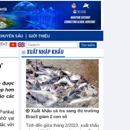
CHUYÊN SÂU
GIỚI THIỆU
T+7
XUẤT NHẬP KHẨU
m'
g được
đẹp hơn
ào các
Xuất khẩu cá tra sang thị trường
 Pankaj
Brazil giảm 2 con số
nhờ vai
tác với
Tính đến giữa tháng 2/2023, xuất khẩu