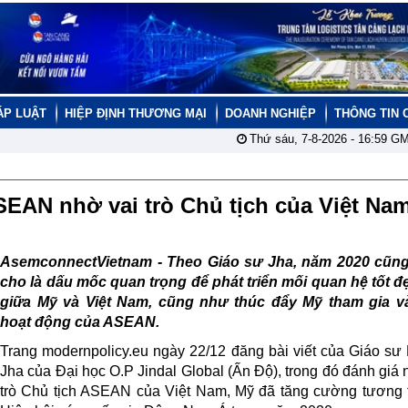
ÁP LUẬT
HIỆP ĐỊNH THƯƠNG MẠI
DOANH NGHIỆP
THÔNG TIN 
Thứ sáu, 7-8-2026 -
16:59
GM
SEAN nhờ vai trò Chủ tịch của Việt Na
AsemconnectVietnam - Theo Giáo sư Jha, năm 2020 cũn
cho là dấu mốc quan trọng để phát triển mối quan hệ tốt 
giữa Mỹ và Việt Nam, cũng như thúc đẩy Mỹ tham gia v
hoạt động của ASEAN.
Trang modernpolicy.eu ngày 22/12 đăng bài viết của Giáo sư
Jha của Đại học O.P Jindal Global (Ấn Độ), trong đó đánh giá 
trò Chủ tịch ASEAN của Việt Nam, Mỹ đã tăng cường tương 