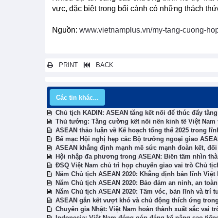
vực, đặc biệt trong bối cảnh có những thách thức 
Nguồn:
www.vietnamplus.vn/my-tang-cuong-hop-
PRINT
BACK
Các tin khác...
Chủ tịch KADIN: ASEAN tăng kết nối để thúc đẩy tăn
Thủ tướng: Tăng cường kết nối nền kinh tế Việt Nam 
ASEAN thảo luận về Kế hoạch tổng thể 2025 trong lĩn
Bế mạc Hội nghị hẹp các Bộ trưởng ngoại giao ASE
ASEAN khẳng định mạnh mẽ sức mạnh đoàn kết, đối t
Hội nhập đa phương trong ASEAN: Biến tầm nhìn th
ĐSQ Việt Nam chủ trì họp chuyển giao vai trò Chủ t
Năm Chủ tịch ASEAN 2020: Khẳng định bản lĩnh Việt
Năm Chủ tịch ASEAN 2020: Bảo đảm an ninh, an toàn 
Năm Chủ tịch ASEAN 2020: Tầm vóc, bản lĩnh và trí t
ASEAN gắn kết vượt khó và chủ động thích ứng tron
Chuyên gia Nhật: Việt Nam hoàn thành xuất sắc vai t
Indonesia: Việt Nam đóng góp đáng kể nâng cao tiế