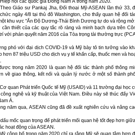
Hiệp hội các quốc gia Đông Nam Á trong năm 2020.
Theo Giáo sư Pankaj Jha, Đối thoại Mỹ-ASEAN lần thứ 33, 
chức ngày 4/8 tại thủ đô Washington, cho thấy quan hệ đối tá
một khu vực “Ấn Độ Dương-Thái Bình Dương tự do và rộng mở.
ần thiết của các quy tắc rõ ràng và minh bạch dựa trên C
í với phán quyết năm 2016 của Tòa trọng tài thường trực (PCA
ứng phó với đại dịch COVID-19 và Mỹ bày tỏ tin tưởng vào k
hơn 87 triệu USD cho dịch vụ y tế khẩn cấp, thuốc men và ho
.
được trong năm 2020 là quan hệ đối tác thành phố thông m
n về giao thông, kết nối và quản lý nước ở một số thành ph
Cơ quan Phát triển Quốc tế Mỹ (USAID) và 11 trường đại học c
 công nghệ và kỹ thuật của Việt Nam. Điều này sẽ thúc đẩy V
Nam Á.
 trong năm qua, ASEAN cũng đã đề xuất nghiên cứu và nâng c
ấu mốc quan trọng để phát triển mối quan hệ tốt đẹp hơn giữ
các hoạt động của ASEAN.
 Mỹ công bố trong năm 2020 chỉ ra rằng Mỹ sẽ quan tâm hơn 