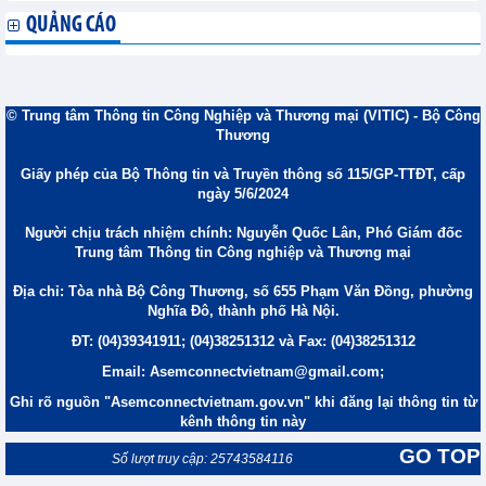
QUẢNG CÁO
© Trung tâm Thông tin Công Nghiệp và Thương mại (VITIC) - Bộ Công
Thương
Giấy phép của Bộ Thông tin và Truyền thông số 115/GP-TTĐT, cấp
ngày 5/6/2024
Người chịu trách nhiệm chính: Nguyễn Quốc Lân, Phó Giám đốc
Trung tâm Thông tin Công nghiệp và Thương mại
Địa chỉ: Tòa nhà Bộ Công Thương, số 655 Phạm Văn Đồng, phường
Nghĩa Đô, thành phố Hà Nội.
ĐT: (04)39341911; (04)38251312 và Fax: (04)38251312
Email: Asemconnectvietnam@gmail.com;
Ghi rõ nguồn "Asemconnectvietnam.gov.vn" khi đăng lại thông tin từ
kênh thông tin này
GO TOP
Số lượt truy cập: 25743584116