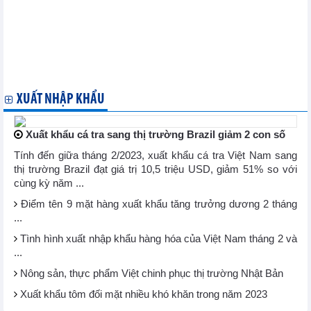
Hồ sơ thị trường Các Tiểu vương quốc Ả rập Thống nhất
Hồ sơ thị trường Benin
Hồ sơ thị trường Ăng-gô-la
Hồ sơ thị trường Ai Cập
Hồ sơ thị trường Ả Rập Xê Út
Hồ sơ thị trường Ma rốc
XUẤT NHẬP KHẨU
Xuất khẩu cá tra sang thị trường Brazil giảm 2 con số
Tính đến giữa tháng 2/2023, xuất khẩu cá tra Việt Nam sang
thị trường Brazil đạt giá trị 10,5 triệu USD, giảm 51% so với
cùng kỳ năm ...
Điểm tên 9 mặt hàng xuất khẩu tăng trưởng dương 2 tháng
...
Tình hình xuất nhập khẩu hàng hóa của Việt Nam tháng 2 và
...
Nông sản, thực phẩm Việt chinh phục thị trường Nhật Bản
Xuất khẩu tôm đối mặt nhiều khó khăn trong năm 2023