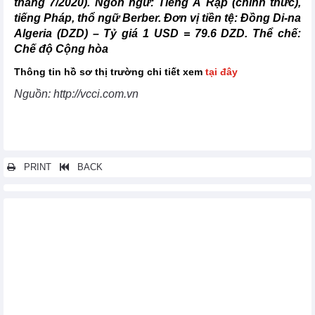
tháng 7/2020). Ngôn ngữ: Tiếng Ả Rập (chính thức),
tiếng Pháp, thổ ngữ Berber. Đơn vị tiền tệ: Đồng Di-na
Algeria (DZD) – Tỷ giá 1 USD = 79.6 DZD. Thể chế:
Chế độ Cộng hòa
Thông tin hồ sơ thị trường chi tiết xem
tại đây
Nguồn: http://vcci.com.vn
PRINT
BACK
Các tin khác...
Hồ sơ thị trường Tan-za-ni-a
Hồ sơ thị trường Senegal
Hồ sơ thị trường Nam Phi
Hồ sơ thị trường Mô-dăm-bích
Hồ sơ thị trường Libya
Hồ sơ thị trường I-xa-ren
Hồ sơ thị trường I-ran