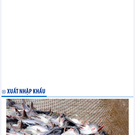
Các tin khác...
Hồ sơ thị trường Tan-za-ni-a
Hồ sơ thị trường Senegal
Hồ sơ thị trường Mô-dăm-bích
Hồ sơ thị trường Libya
Hồ sơ thị trường I-xa-ren
Hồ sơ thị trường I-ran
Hồ sơ thị trường Các Tiểu vương quốc Ả rập Thống nhất
Hồ sơ thị trường Benin
Hồ sơ thị trường Ăng-gô-la
Hồ sơ thị trường Algeria
Hồ sơ thị trường Ai Cập
Hồ sơ thị trường Ả Rập Xê Út
Hồ sơ thị trường Ma rốc
XUẤT NHẬP KHẨU