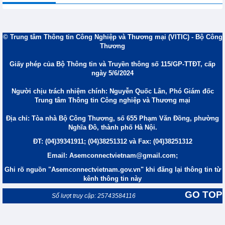
© Trung tâm Thông tin Công Nghiệp và Thương mại (VITIC) - Bộ Công
Thương
Giấy phép của Bộ Thông tin và Truyền thông số 115/GP-TTĐT, cấp
ngày 5/6/2024
Người chịu trách nhiệm chính: Nguyễn Quốc Lân, Phó Giám đốc
Trung tâm Thông tin Công nghiệp và Thương mại
Địa chỉ: Tòa nhà Bộ Công Thương, số 655 Phạm Văn Đồng, phường
Nghĩa Đô, thành phố Hà Nội.
ĐT: (04)39341911; (04)38251312 và Fax: (04)38251312
Email: Asemconnectvietnam@gmail.com;
Ghi rõ nguồn "Asemconnectvietnam.gov.vn" khi đăng lại thông tin từ
kênh thông tin này
GO TOP
Số lượt truy cập: 25743584116