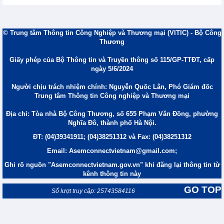
© Trung tâm Thông tin Công Nghiệp và Thương mại (VITIC) - Bộ Công
Thương
Giấy phép của Bộ Thông tin và Truyền thông số 115/GP-TTĐT, cấp
ngày 5/6/2024
Người chịu trách nhiệm chính: Nguyễn Quốc Lân, Phó Giám đốc
Trung tâm Thông tin Công nghiệp và Thương mại
Địa chỉ: Tòa nhà Bộ Công Thương, số 655 Phạm Văn Đồng, phường
Nghĩa Đô, thành phố Hà Nội.
ĐT: (04)39341911; (04)38251312 và Fax: (04)38251312
Email: Asemconnectvietnam@gmail.com;
Ghi rõ nguồn "Asemconnectvietnam.gov.vn" khi đăng lại thông tin từ
kênh thông tin này
GO TOP
Số lượt truy cập: 25743584116