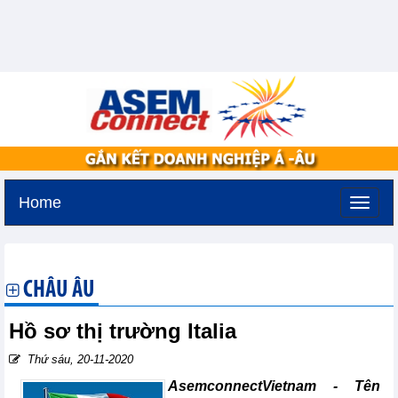
Home
Thứ sáu, 7-8-2026 -
22:58
GMT+7
CHÂU ÂU
Hồ sơ thị trường Italia
Thứ sáu, 20-11-2020
AsemconnectVietnam - Tên