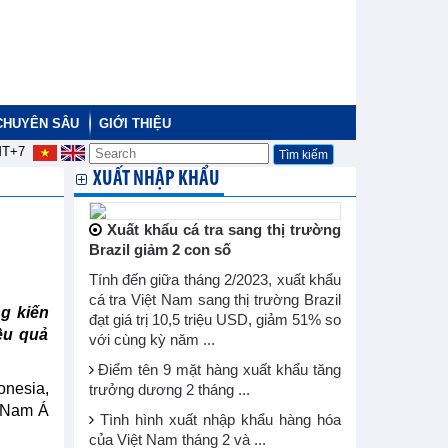
CHUYÊN SÂU
GIỚI THIỆU
T+7
XUẤT NHẬP KHẨU
Xuất khẩu cá tra sang thị trường
Brazil giảm 2 con số
Tính đến giữa tháng 2/2023, xuất khẩu
cá tra Việt Nam sang thị trường Brazil
g kiến
đạt giá trị 10,5 triệu USD, giảm 51% so
ệu quả
với cùng kỳ năm ...
Điểm tên 9 mặt hàng xuất khẩu tăng
onesia,
trưởng dương 2 tháng ...
g Nam Á
Tình hình xuất nhập khẩu hàng hóa
của Việt Nam tháng 2 và ...