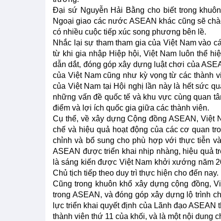
Đại sứ Nguyễn Hải Bằng cho biết trong khuô
Ngoại giao các nước ASEAN khác cũng sẽ chào
có nhiều cuộc tiếp xúc song phương bên lề.
Nhắc lại sự tham tham gia của Việt Nam vào 
từ khi gia nhập Hiệp hội, Việt Nam luôn thể hiệ
dẫn dắt, đóng góp xây dựng luật chơi của ASE
của Việt Nam cũng như kỳ vọng từ các thành vi
của Việt Nam tại Hội nghị lần này là hết sức q
những vấn đề quốc tế và khu vực cùng quan tâm
điểm và lợi ích quốc gia giữa các thành viên.
Cụ thể, về xây dựng Cộng đồng ASEAN, Việt N
chế và hiệu quả hoạt động của các cơ quan t
chỉnh và bổ sung cho phù hợp với thực tiễn v
ASEAN được triển khai nhịp nhàng, hiệu quả trên
là sáng kiến được Việt Nam khởi xướng năm 2
Chủ tịch tiếp theo duy trì thực hiện cho đến nay.
Cũng trong khuôn khổ xây dựng cộng đồng, Vi
trong ASEAN, và đóng góp xây dựng lộ trình ch
lực triển khai quyết định của Lãnh đạo ASEAN t
thành viên thứ 11 của khối, và là một nội dung