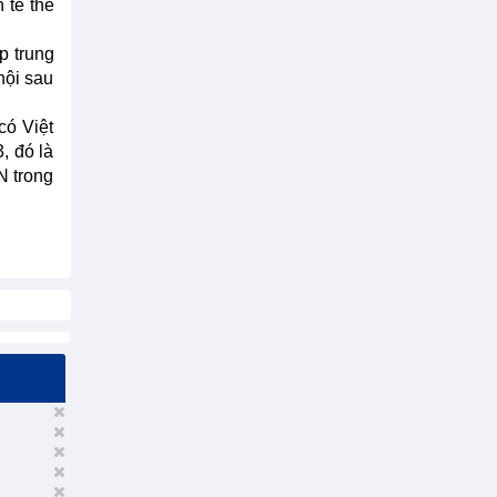
 tế thế
p trung
hội sau
có Việt
, đó là
N trong