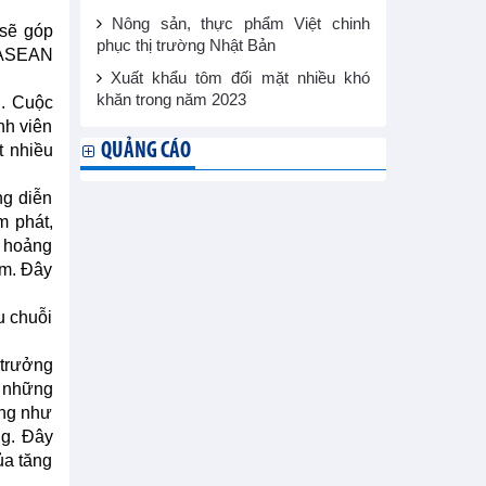
Nông sản, thực phẩm Việt chinh
 sẽ góp
phục thị trường Nhật Bản
g ASEAN
Xuất khẩu tôm đối mặt nhiều khó
khăn trong năm 2023
g. Cuộc
nh viên
QUẢNG CÁO
t nhiều
ng diễn
m phát,
g hoảng
ểm. Đây
u chuỗi
 trưởng
ó những
ũng như
ng. Đây
ủa tăng