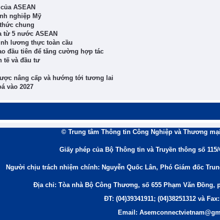
ác của ASEAN
anh nghiệp Mỹ
thức chung
ía từ 5 nước ASEAN
ninh lương thực toàn cầu
o đầu tiên để tăng cường hợp tác
 tế và đầu tư
ợc nâng cấp và hướng tới tương lai
oá vào 2027
© Trung tâm Thông tin Công Nghiệp và Thương mại
Giấy phép của Bộ Thông tin và Truyền thông số 115
Người chịu trách nhiệm chính: Nguyễn Quốc Lân, Phó Giám đốc Tru
Địa chỉ: Tòa nhà Bộ Công Thương, số 655 Phạm Văn Đồng, 
ĐT: (04)39341911; (04)38251312 và Fax:
Email: Asemconnectvietnam@gm