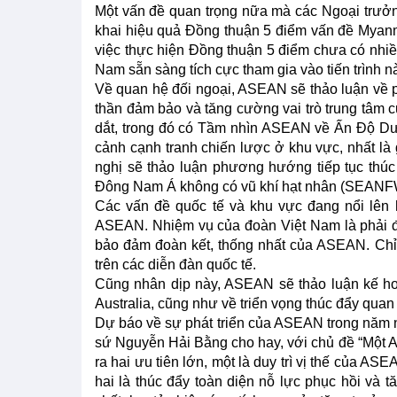
Một vấn đề quan trọng nữa mà các Ngoại trưởng
khai hiệu quả Đồng thuận 5 điểm vấn đề Myan
việc thực hiện Đồng thuận 5 điểm chưa có nhiều
Nam sẵn sàng tích cực tham gia vào tiến trình n
Về quan hệ đối ngoại, ASEAN sẽ thảo luận về p
thần đảm bảo và tăng cường vai trò trung tâ
dắt, trong đó có Tầm nhìn ASEAN về Ấn Độ Dươ
cảnh cạnh tranh chiến lược ở khu vực, nhất là 
nghị sẽ thảo luận phương hướng tiếp tục thú
Đông Nam Á không có vũ khí hạt nhân (SEANF
Các vấn đề quốc tế và khu vực đang nổi lên 
ASEAN. Nhiệm vụ của đoàn Việt Nam là phải đ
bảo đảm đoàn kết, thống nhất của ASEAN. Chỉ 
trên các diễn đàn quốc tế.
Cũng nhân dịp này, ASEAN sẽ thảo luận kế 
Australia, cũng như về triển vọng thúc đẩy qua
Dự báo về sự phát triển của ASEAN trong năm 
sứ Nguyễn Hải Bằng cho hay, với chủ đề “Một
ra hai ưu tiên lớn, một là duy trì vị thế của AS
hai là thúc đẩy toàn diện nỗ lực phục hồi và