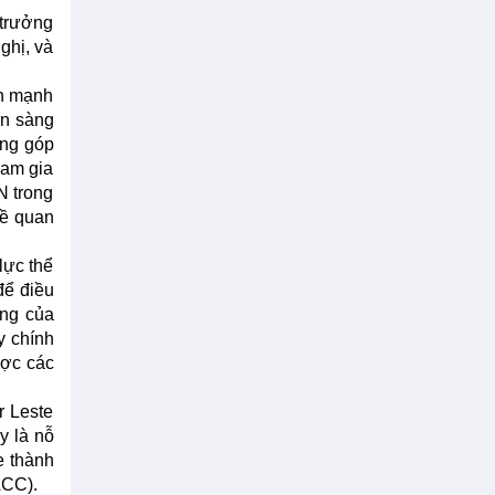
 trưởng
ghị, và
ấn mạnh
ẵn sàng
óng góp
ham gia
N trong
về quan
lực thể
để điều
ồng của
y chính
ược các
r Leste
y là nỗ
e thành
ACC).