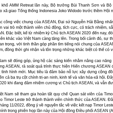
n khổ AMM Retreat lần này, Bộ trưởng Bùi Thanh Sơn và Bộ
 xã giao Tổng thống Indonesia Joko Widodo trước thềm Hội n
các công việc chung của ASEAN, Đại sứ Nguyễn Hải Bằng nh
n vai trò một thành viên chủ động, tích cực, có trách nhiệm, s
AN. Đặc biệt, kể từ nhiệm kỳ Chủ tịch ASEAN 2020 đến nay, đ
ên khác vào Việt Nam càng tăng lên. Trong bối cảnh đó, sự t
uan trọng, với tinh thần góp phần tìm tiếng nói chung của ASEA
, đồng thời ghi nhận và tôn trọng những khác biệt có thể có 
am sẽ đóng góp, ủng hộ các sáng kiến nhằm nâng cao năng 
rong ASEAN, rà soát quá trình thực hiện Hiến chương ASEAN 
à tình hình mới. Mục tiêu là đảm bảo nỗ lực xây dựng cộng đ
 cả ba trụ cột chính trị-an ninh, kinh tế và văn hóa-xã hội. Đâ
020 khi đang đảm nhiệm cương vị Chủ tịch ASEAN, và vẫn đ
ệt Nam sẽ tham gia hoàn tất quy chế Quan sát viên của Timo
o Timor Leste trở thành thành viên chính thức của ASEAN. Đâ
háng 11/2022, đồng ý về nguyên tắc về việc kết nạp Timor Lest
 chính trong phiên họp lần này của Hội đồng Điều phối ASEAN (