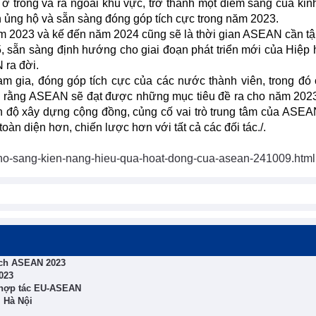
 ở trong và ra ngoài khu vực, trở thành một điểm sáng của kinh
n ủng hộ và sẵn sàng đóng góp tích cực trong năm 2023.
m 2023 và kế đến năm 2024 cũng sẽ là thời gian ASEAN cần tậ
sẵn sàng định hướng cho giai đoạn phát triển mới của Hiệp 
 ra đời.
m gia, đóng góp tích cực của các nước thành viên, trong đó 
g rằng ASEAN sẽ đạt được những mục tiêu đề ra cho năm 2023
n độ xây dựng cộng đồng, củng cố vai trò trung tâm của ASEA
àn diện hơn, chiến lược hơn với tất cả các đối tác./.
ho-sang-kien-nang-hieu-qua-hoat-dong-cua-asean-241009.html
tịch ASEAN 2023
023
g hợp tác EU-ASEAN
 Hà Nội