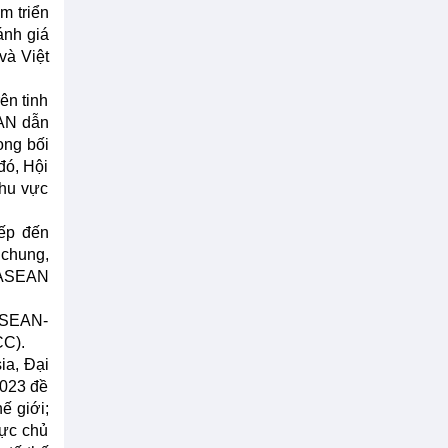
m triển
ánh giá
và Việt
ên tinh
EAN dẫn
ong bối
đó, Hội
khu vực
iếp đến
 chung,
a ASEAN
ASEAN-
CC).
ia, Đại
2023 đề
ế giới;
lực chủ