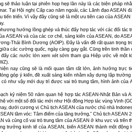
 sẽ thảo luận tại phiên họp hẹp lần này là các biện pháp nhằ
mar. Tại Hội nghị Cấp cao năm ngoái, các Lãnh đạo ASEAN đ
 tiến triển. Vì vậy đây cũng sẽ là một ưu tiên cao của ASEAN 
ày.
hương hướng lồng ghép và thúc đẩy hợp tác với các đối tác tr
m của ASEAN và của các cơ chế, sáng kiến của ASEAN, do AS
ng-Thái Bình Dương (AOIP). Đây là vấn đề rất quan trọng tr
giữa các cường quốc, ngày càng gay gắt. Cũng trên tinh thần 
c đẩy các nước lớn xem xét sớm tham gia Hiệp ước về một 
WZ).
hiện nay cũng sẽ là mối quan tâm rất lớn, ảnh hưởng trực t
óng góp ý kiến, đề xuất sáng kiến nhằm xây dựng lập trường
có như vậy mới duy trì được vai trò trung tâm, hình ảnh củ
hoạch kỷ niệm 50 năm quan hệ hợp tác ASEAN-Nhật Bản và 
n hệ với một số đối tác mới như Hội đồng Hợp tác vùng Vịnh (G
nay, dưới cương vị Chủ tịch ASEAN của nước chủ nhà Indones
 ASEAN tầm vóc: Tâm điểm của tăng trưởng," Chủ tịch ASEAN 
EAN và củng cố vai trò trung tâm của ASEAN ở khu vực và trên th
 tăng trưởng kinh tế của ASEAN, biến ASEAN thành một động 