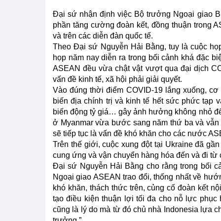
Đại sứ nhận định việc Bộ trưởng Ngoại giao B
phần tăng cường đoàn kết, đồng thuận trong A
và trên các diễn đàn quốc tế.
Theo Đại sứ Nguyễn Hải Bằng, tuy là cuộc họ
họp năm nay diễn ra trong bối cảnh khá đặc bi
ASEAN đều vừa chật vật vượt qua đại dịch COVI
vấn đề kinh tế, xã hội phải giải quyết.
Vào đúng thời điểm COVID-19 lắng xuống, cơ h
biến địa chính trị và kinh tế hết sức phức tạp
biến động tỷ giá… gây ảnh hưởng không nhỏ đế
ở Myanmar vừa bước sang năm thứ ba và vẫn ch
sẽ tiếp tục là vấn đề khó khăn cho các nước A
Trên thế giới, cuộc xung đột tại Ukraine đã gầ
cung ứng và vận chuyển hàng hóa đến và đi từ
Đại sứ Nguyễn Hải Bằng cho rằng trong bối cả
Ngoại giao ASEAN trao đổi, thống nhất về hướn
khó khăn, thách thức trên, củng cố đoàn kết n
tạo điều kiện thuận lợi tối đa cho nỗ lực phục
cũng là lý do mà từ đó chủ nhà Indonesia lựa
trưởng.”