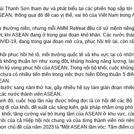
ùi Thanh Sơn tham dự và phát biểu tại các phiên họp sắp tới
SEAN, thông qua đó đề cao vị thế, vai trò của Việt Nam tron
p thường niên, nhưng mỗi AMM Retreat đều có sứ mệnh riên
ệt, khi ASEAN đang ở trong giai đoạn khó khăn. Các nước thà
D-19, đang trong giai đoạn mở cửa, phục hồi trở lại, còn rấ
ội phục hồi hé lộ, môi trường quốc tế và khu vực lại có nhữ
 và không thuận lợi như xung đột, khủng hoảng năng lượng, lạ
n kỳ vọng phục hồi của ASEAN. Trong nội bộ khối, cuộc khủn
ưa có nhiều tiến triển trong việc thực hiện Đồng thuận 5 đi
SEAN.
n bước sang năm thứ hai, gây nhiều hệ lụy làm gián đoạn nhiề
 các nước thành viên ASEAN.
nh đó, cuộc họp lần này được trông đợi là cơ hội để các Bộ
g đi của khối, đề xuất các sáng kiến, giải pháp nhằm ứng ph
ội khối, tăng cường vai trò trung tâm của ASEAN ở khu vực, c
 hồi của cả Hiệp hội nói chung và của từng thành viên nói riê
 chọn chủ đề của năm 2023 là “Một ASEAN tầm vóc: Tâm điểm c