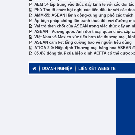
AEM 54 tập trung vào thúc đẩy kinh tế với các đối t
Phú Thọ tổ chức hội nghị xúc tiến đầu tư với các do
AMM-55: ASEAN Hành động-cùng ứng phó các thách 
Áp biện pháp chống lẩn tránh thuế đối với đường m
Vai trò then chốt của ASEAN trong việc thúc đẩy an 
ASEAN - Vương quốc Anh đối thoại quan chức cấp ca
Việt Nam và Mexico xúc tiến hợp tác thương mại, kinh
ASEAN cam kết tăng cường bảo vệ người tiêu dùng
ATIGA 2.0: Hiệp định Thương mại hàng hóa ASEAN đư
85,4% dòng thuế của hiệp định ACFTA có thể được x
DOANH NGHIỆP
LIÊN KẾT WEBSITE