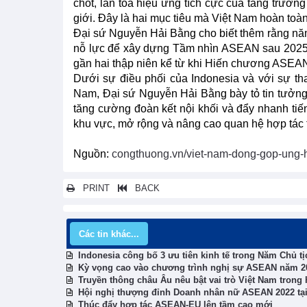
chốt, lan tỏa hiệu ứng tích cực của tăng trưởng
giới. Đây là hai mục tiêu mà Việt Nam hoàn toà
Đại sứ Nguyễn Hải Bằng cho biết thêm rằng nă
nỗ lực để xây dựng Tầm nhìn ASEAN sau 2025, 
gần hai thập niên kể từ khi Hiến chương ASEAN
Dưới sự điều phối của Indonesia và với sự tha
Nam, Đại sứ Nguyễn Hải Bằng bày tỏ tin tưởn
tăng cường đoàn kết nội khối và đẩy nhanh tiế
khu vực, mở rộng và nâng cao quan hệ hợp tác to
Nguồn:
congthuong.vn/viet-nam-dong-gop-ung-
PRINT
BACK
Các tin khác...
Indonesia công bố 3 ưu tiên kinh tế trong Năm Chủ 
Kỳ vọng cao vào chương trình nghị sự ASEAN năm 2
Truyền thông châu Âu nêu bật vai trò Việt Nam tron
Hội nghị thượng đỉnh Doanh nhân nữ ASEAN 2022 tại
Thúc đẩy hợp tác ASEAN-EU lên tầm cao mới