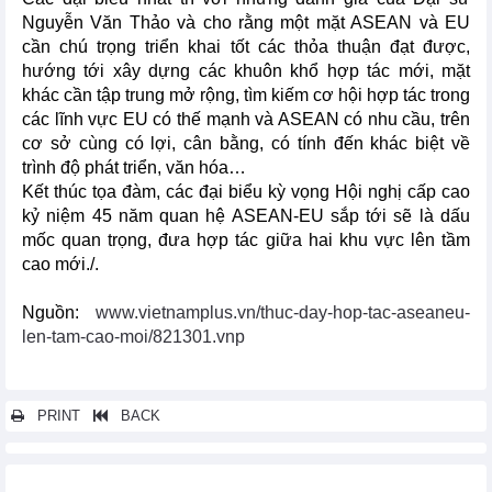
Nguyễn Văn Thảo và cho rằng một mặt ASEAN và EU
cần chú trọng triển khai tốt các thỏa thuận đạt được,
hướng tới xây dựng các khuôn khổ hợp tác mới, mặt
khác cần tập trung mở rộng, tìm kiếm cơ hội hợp tác trong
các lĩnh vực EU có thế mạnh và ASEAN có nhu cầu, trên
cơ sở cùng có lợi, cân bằng, có tính đến khác biệt về
trình độ phát triển, văn hóa…
Kết thúc tọa đàm, các đại biểu kỳ vọng Hội nghị cấp cao
kỷ niệm 45 năm quan hệ ASEAN-EU sắp tới sẽ là dấu
mốc quan trọng, đưa hợp tác giữa hai khu vực lên tầm
cao mới./.
Nguồn:
www.vietnamplus.vn/thuc-day-hop-tac-aseaneu-
len-tam-cao-moi/821301.vnp
PRINT
BACK
Các tin khác...