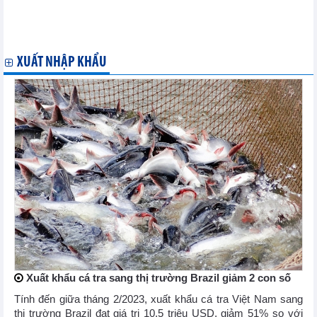
cấp và hướng tới tương lai
85,4% dòng thuế của hiệp định ACFTA có thể được xoá vào
2027
XUẤT NHẬP KHẨU
Xuất khẩu cá tra sang thị trường Brazil giảm 2 con số
Tính đến giữa tháng 2/2023, xuất khẩu cá tra Việt Nam sang
thị trường Brazil đạt giá trị 10,5 triệu USD, giảm 51% so với