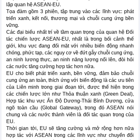
lập quan hệ ASEAN-EU.
Tọa đàm gồm 3 phiên, tập trung vào các lĩnh vực: phát
triển xanh, kết nối, thương mại và chuỗi cung ứng bền
vững.
Các đại biểu nhất trí về tầm quan trọng của quan hệ Đối
tác chiến lược ASEAN-EU, nhất là trong bối cảnh thế
giới, khu vực đang đối mặt với nhiều biến động nhanh
chóng, phức tạp, các nguy cơ về đứt gẫy chuỗi cung ứng,
an ninh lương thực, an ninh năng lượng nổi lên, đòi hỏi
các nước tăng cường hợp tác hơn nữa.
EU cho biết phát triển xanh, bền vững, đảm bảo chuỗi
cung ứng an toàn, thích ứng với biến động là các ưu tiên
của Liên minh trong giai đoạn tới, được thể hiện trong
các chiến lược lớn như Thỏa thuận xanh (Green Deal),
Hợp tác khu vực Ấn Độ Dương-Thái Bình Dương, cửa
ngõ toàn cầu (Global Gateway), trong đó ASEAN nói
chung và các nước thành viên là đối tác quan trọng của
EU.
Thời gian tới, EU sẽ tăng cường và mở rộng hơn nữa
hợp tác với ASEAN trong các lĩnh vực như chuyển đổi