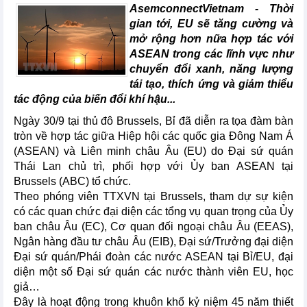
AsemconnectVietnam - Thời
gian tới, EU sẽ tăng cường và
mở rộng hơn nữa hợp tác với
ASEAN trong các lĩnh vực như
chuyển đổi xanh, năng lượng
tái tạo, thích ứng và giảm thiểu
tác động của biến đổi khí hậu...
Ngày 30/9 tại thủ đô Brussels, Bỉ đã diễn ra tọa đàm bàn
tròn về hợp tác giữa Hiệp hội các quốc gia Đông Nam Á
(ASEAN) và Liên minh châu Âu (EU) do Đại sứ quán
Thái Lan chủ trì, phối hợp với Ủy ban ASEAN tại
Brussels (ABC) tổ chức.
Theo phóng viên TTXVN tại Brussels, tham dự sự kiện
có các quan chức đại diện các tổng vụ quan trọng của Ủy
ban châu Âu (EC), Cơ quan đối ngoại châu Âu (EEAS),
Ngân hàng đầu tư châu Âu (EIB), Đại sứ/Trưởng đại diện
Đại sứ quán/Phái đoàn các nước ASEAN tại Bỉ/EU, đại
diện một số Đại sứ quán các nước thành viên EU, học
giả…
Đây là hoạt động trong khuôn khổ kỷ niệm 45 năm thiết