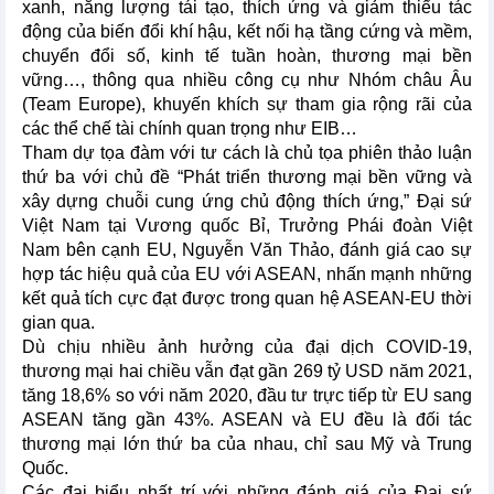
xanh, năng lượng tái tạo, thích ứng và giảm thiểu tác
động của biến đổi khí hậu, kết nối hạ tầng cứng và mềm,
chuyển đổi số, kinh tế tuần hoàn, thương mại bền
vững…, thông qua nhiều công cụ như Nhóm châu Âu
(Team Europe), khuyến khích sự tham gia rộng rãi của
các thể chế tài chính quan trọng như EIB…
Tham dự tọa đàm với tư cách là chủ tọa phiên thảo luận
thứ ba với chủ đề “Phát triển thương mại bền vững và
xây dựng chuỗi cung ứng chủ động thích ứng,” Đại sứ
Việt Nam tại Vương quốc Bỉ, Trưởng Phái đoàn Việt
Nam bên cạnh EU, Nguyễn Văn Thảo, đánh giá cao sự
hợp tác hiệu quả của EU với ASEAN, nhấn mạnh những
kết quả tích cực đạt được trong quan hệ ASEAN-EU thời
gian qua.
Dù chịu nhiều ảnh hưởng của đại dịch COVID-19,
thương mại hai chiều vẫn đạt gần 269 tỷ USD năm 2021,
tăng 18,6% so với năm 2020, đầu tư trực tiếp từ EU sang
ASEAN tăng gần 43%. ASEAN và EU đều là đối tác
thương mại lớn thứ ba của nhau, chỉ sau Mỹ và Trung
Quốc.
Các đại biểu nhất trí với những đánh giá của Đại sứ