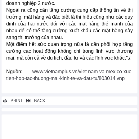
doanh nghiệp 2 nước.
Ngoài ra cũng cần tăng cường cung cấp thông tin về thị
trường, mặt hàng và đặc biệt là thị hiếu cũng như các quy
định của hai nước đối với các mặt hàng thế mạnh của
nhau để có thể tăng cường xuất khẩu các mặt hàng này
sang thị trường của nhau.
Một điểm hết sức quan trọng nữa là cần phối hợp tăng
cường các hoạt động không chỉ trong lĩnh vực thương
mại, mà còn cả về du lịch, đầu tư và các lĩnh vực khác."./.
Nguồn:
www.vietnamplus.vn/viet-nam-va-mexico-xuc-
tien-hop-tac-thuong-mai-kinh-te-va-dau-tu/803014.vnp
PRINT
BACK
Các tin khác...
Indonesia công bố 3 ưu tiên kinh tế trong Năm Chủ tịch ASEAN
2023