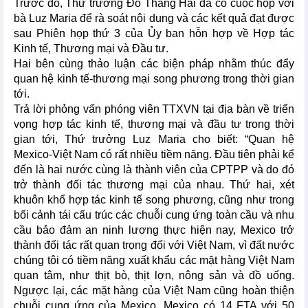
Trước đó, Thứ trưởng Đỗ Thắng Hải đã có cuộc họp với
bà Luz Maria để rà soát nội dung và các kết quả đạt được
sau Phiên họp thứ 3 của Ủy ban hỗn hợp về Hợp tác
Kinh tế, Thương mại và Đầu tư.
Hai bên cùng thảo luận các biện pháp nhằm thúc đẩy
quan hệ kinh tế-thương mại song phương trong thời gian
tới.
Trả lời phỏng vấn phóng viên TTXVN tại địa bàn về triển
vọng hợp tác kinh tế, thương mại và đầu tư trong thời
gian tới, Thứ trưởng Luz Maria cho biết: “Quan hệ
Mexico-Việt Nam có rất nhiều tiềm năng. Đầu tiên phải kể
đến là hai nước cùng là thành viên của CPTPP và do đó
trở thành đối tác thương mại của nhau. Thứ hai, xét
khuôn khổ hợp tác kinh tế song phương, cũng như trong
bối cảnh tái cấu trúc các chuỗi cung ứng toàn cầu và nhu
cầu bảo đảm an ninh lương thực hiện nay, Mexico trở
thành đối tác rất quan trọng đối với Việt Nam, vì đất nước
chúng tôi có tiềm năng xuất khẩu các mặt hàng Việt Nam
quan tâm, như thịt bò, thịt lợn, nông sản và đồ uống.
Ngược lại, các mặt hàng của Việt Nam cũng hoàn thiện
chuỗi cung ứng của Mexico. Mexico có 14 FTA với 50