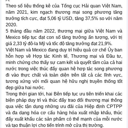
Theo số liệu thống kê của Tổng cục Hải quan Việt Nam,
năm 2021, kim ngạch thương mại song phương tăng
trưởng tích cực, đạt 5,06 tỷ USD, tăng 37,5% so với năm
2020.
5 tháng đầu năm 2022, thương mại giữa Việt Nam và
Mexico tiếp tục đạt con số tăng trưởng ấn tượng, với trị
giá 2,33 tỷ đô-la Mỹ và tốc độ tăng trưởng đạt 21,9%.
Việt Nam và Mexico đang duy trì hiệu quả cơ chế Ủy ban
hỗn hợp về Hợp tác Kinh tế, Thương mại và Đầu tư,
minh chứng cho thấy sự cam kết và quyết tâm của cả hai
nước trong việc thúc đẩy quan hệ hợp tác song phương
đi vào thực chất và toàn diện trên tất cả các lĩnh vực,
tương xứng với mối quan hệ hữu nghị truyền thống tốt
đẹp giữa hai nước.
Trong thời gian tới, hai Bên tiếp tục ưu tiên triển khai các
biện pháp duy trì và thúc đẩy trao đổi thương mại thông
qua việc tận dụng những ưu đãi của Hiệp định CPTPP
và đa dạng hóa cơ cấu hàng hóa xuất nhập khẩu, thúc
đẩy xuất khẩu các sản phẩm có thế mạnh của mỗi nước
và tạo thuận lợi cho tiến trình mở cửa thị trường.