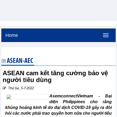
Home
Thứ bảy, 8-8-2026 -
19:4
GMT+7
ASEAN-AEC
ASEAN cam kết tăng cường bảo vệ
người tiêu dùng
Thứ ba, 5-7-2022
AsemconnectVietnam - Đại
diện Philippines cho rằng
khủng hoảng kinh tế do đại dịch COVID-19 gây ra đòi
hỏi các nước phải trao quyền hơn nữa cho người tiêu