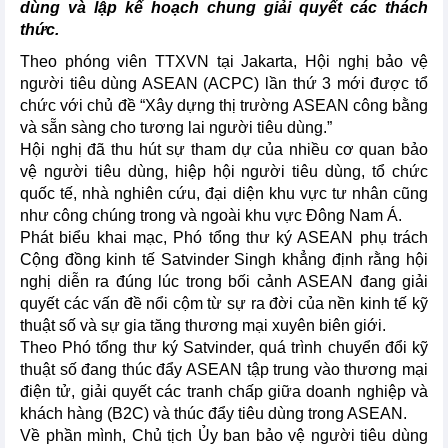
dùng và lập kế hoạch chung giải quyết các thách
thức.
Theo phóng viên TTXVN tại Jakarta, Hội nghị bảo vệ
người tiêu dùng ASEAN (ACPC) lần thứ 3 mới được tổ
chức với chủ đề “Xây dựng thị trường ASEAN công bằng
và sẵn sàng cho tương lai người tiêu dùng.”
Hội nghị đã thu hút sự tham dự của nhiều cơ quan bảo
vệ người tiêu dùng, hiệp hội người tiêu dùng, tổ chức
quốc tế, nhà nghiên cứu, đại diện khu vực tư nhân cũng
như công chúng trong và ngoài khu vực Đông Nam Á.
Phát biểu khai mạc, Phó tổng thư ký ASEAN phụ trách
Cộng đồng kinh tế Satvinder Singh khẳng định rằng hội
nghị diễn ra đúng lúc trong bối cảnh ASEAN đang giải
quyết các vấn đề nổi cộm từ sự ra đời của nền kinh tế kỹ
thuật số và sự gia tăng thương mại xuyên biên giới.
Theo Phó tổng thư ký Satvinder, quá trình chuyển đổi kỹ
thuật số đang thúc đẩy ASEAN tập trung vào thương mại
điện tử, giải quyết các tranh chấp giữa doanh nghiệp và
khách hàng (B2C) và thúc đẩy tiêu dùng trong ASEAN.
Về phần mình, Chủ tịch Ủy ban bảo vệ người tiêu dùng