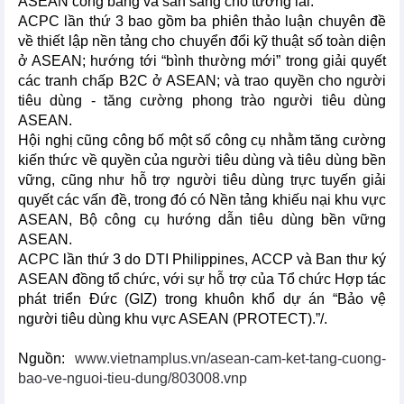
ASEAN công bằng và sẵn sàng cho tương lai.
ACPC lần thứ 3 bao gồm ba phiên thảo luận chuyên đề
về thiết lập nền tảng cho chuyển đổi kỹ thuật số toàn diện
ở ASEAN; hướng tới “bình thường mới” trong giải quyết
các tranh chấp B2C ở ASEAN; và trao quyền cho người
tiêu dùng - tăng cường phong trào người tiêu dùng
ASEAN.
Hội nghị cũng công bố một số công cụ nhằm tăng cường
kiến thức về quyền của người tiêu dùng và tiêu dùng bền
vững, cũng như hỗ trợ người tiêu dùng trực tuyến giải
quyết các vấn đề, trong đó có Nền tảng khiếu nại khu vực
ASEAN, Bộ công cụ hướng dẫn tiêu dùng bền vững
ASEAN.
ACPC lần thứ 3 do DTI Philippines, ACCP và Ban thư ký
ASEAN đồng tổ chức, với sự hỗ trợ của Tổ chức Hợp tác
phát triển Đức (GIZ) trong khuôn khổ dự án “Bảo vệ
người tiêu dùng khu vực ASEAN (PROTECT).”/.
Nguồn:
www.vietnamplus.vn/asean-cam-ket-tang-cuong-
bao-ve-nguoi-tieu-dung/803008.vnp