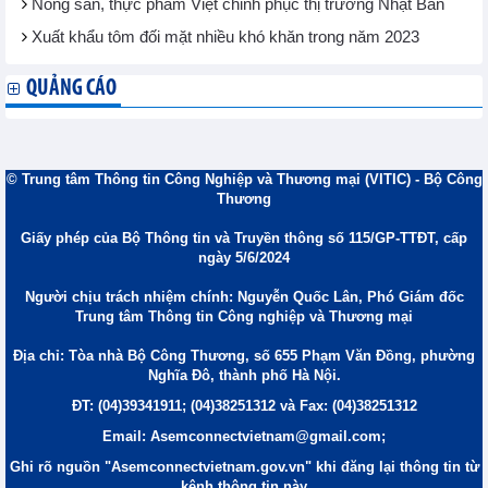
Nông sản, thực phẩm Việt chinh phục thị trường Nhật Bản
Xuất khẩu tôm đối mặt nhiều khó khăn trong năm 2023
QUẢNG CÁO
© Trung tâm Thông tin Công Nghiệp và Thương mại (VITIC) - Bộ Công
Thương
Giấy phép của Bộ Thông tin và Truyền thông số 115/GP-TTĐT, cấp
ngày 5/6/2024
Người chịu trách nhiệm chính: Nguyễn Quốc Lân, Phó Giám đốc
Trung tâm Thông tin Công nghiệp và Thương mại
Địa chỉ: Tòa nhà Bộ Công Thương, số 655 Phạm Văn Đồng, phường
Nghĩa Đô, thành phố Hà Nội.
ĐT: (04)39341911; (04)38251312 và Fax: (04)38251312
Email: Asemconnectvietnam@gmail.com;
Ghi rõ nguồn "Asemconnectvietnam.gov.vn" khi đăng lại thông tin từ
kênh thông tin này