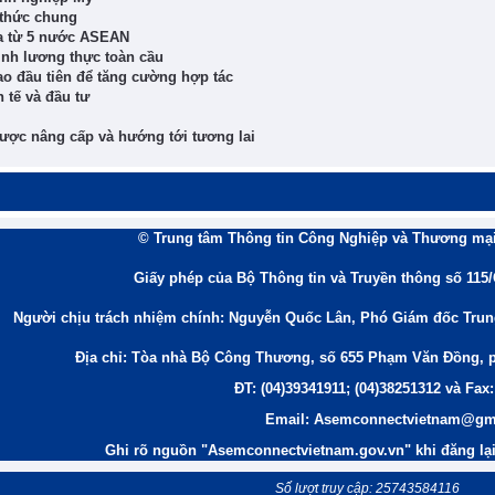
thức chung
ía từ 5 nước ASEAN
ninh lương thực toàn cầu
o đầu tiên để tăng cường hợp tác
 tế và đầu tư
ợc nâng cấp và hướng tới tương lai
© Trung tâm Thông tin Công Nghiệp và Thương mại
Giấy phép của Bộ Thông tin và Truyền thông số 115
Người chịu trách nhiệm chính: Nguyễn Quốc Lân, Phó Giám đốc Tru
Địa chỉ: Tòa nhà Bộ Công Thương, số 655 Phạm Văn Đồng, 
ĐT: (04)39341911; (04)38251312 và Fax:
Email: Asemconnectvietnam@gm
Ghi rõ nguồn "Asemconnectvietnam.gov.vn" khi đăng lại 
Số lượt truy cập: 25743584116