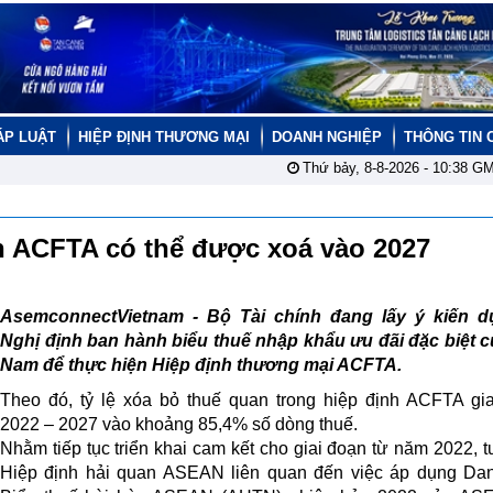
ÁP LUẬT
HIỆP ĐỊNH THƯƠNG MẠI
DOANH NGHIỆP
THÔNG TIN 
Thứ bảy, 8-8-2026 -
10:38
GM
h ACFTA có thể được xoá vào 2027
AsemconnectVietnam - Bộ Tài chính đang lấy ý kiến d
Nghị định ban hành biểu thuế nhập khẩu ưu đãi đặc biệt c
Nam để thực hiện Hiệp định thương mại ACFTA.
Theo đó, tỷ lệ xóa bỏ thuế quan trong hiệp định ACFTA gi
2022 – 2027 vào khoảng 85,4% số dòng thuế.
Nhằm tiếp tục triển khai cam kết cho giai đoạn từ năm 2022, t
Hiệp định hải quan ASEAN liên quan đến việc áp dụng Da