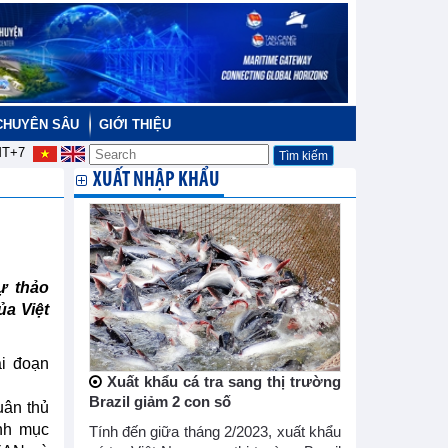
CHUYÊN SÂU
GIỚI THIỆU
T+7
XUẤT NHẬP KHẨU
ự thảo
ủa Việt
ai đoạn
Xuất khẩu cá tra sang thị trường
Brazil giảm 2 con số
uân thủ
nh mục
Tính đến giữa tháng 2/2023, xuất khẩu