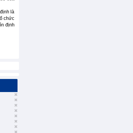
định là
Tổ chức
ổn định