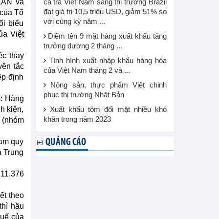
EAN và
cá tra Việt Nam sang thị trường Brazil
đạt giá trị 10,5 triệu USD, giảm 51% so
 của Tổ
với cùng kỳ năm ...
ổi biểu
ủa Việt
Điểm tên 9 mặt hàng xuất khẩu tăng
trưởng dương 2 tháng ...
ệc thay
Tình hình xuất nhập khẩu hàng hóa
yên tắc
của Việt Nam tháng 2 và ...
ệp định
Nông sản, thực phẩm Việt chinh
phục thị trường Nhật Bản
à: Hàng
h kiện,
Xuất khẩu tôm đối mặt nhiều khó
khăn trong năm 2023
c (nhóm
Nam quy
QUẢNG CÁO
à Trung
 11.376
ết theo
thì hầu
huế của