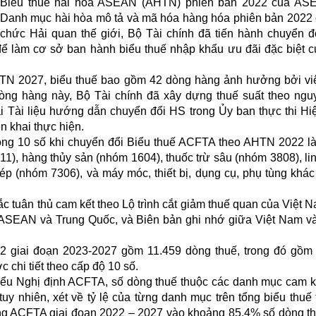
Biểu thuế hài hòa ASEAN (AHTN) phiên bản 2022 của AS
Danh mục hài hòa mô tả và mã hóa hàng hóa phiên bản 2022
chức Hải quan thế giới, Bộ Tài chính đã tiến hành chuyển đ
làm cơ sở ban hành biểu thuế nhập khẩu ưu đãi đặc biệt c
N 2027, biểu thuế bao gồm 42 dòng hàng ảnh hưởng bởi vi
òng hàng này, Bộ Tài chính đã xây dựng thuế suất theo ngu
i Tài liệu hướng dẫn chuyển đổi HS trong Ủy ban thực thi Hi
n khai thực hiện.
dòng 10 số khi chuyển đổi Biểu thuế ACFTA theo AHTN 2022 l
), hàng thủy sản (nhóm 1604), thuốc trừ sâu (nhóm 3808), lin
hép (nhóm 7306), và máy móc, thiết bị, dụng cụ, phụ tùng khá
 tuân thủ cam kết theo Lộ trình cắt giảm thuế quan của Việt 
 ASEAN và Trung Quốc, và Biên bản ghi nhớ giữa Việt Nam v
2 giai đoạn 2023-2027 gồm 11.459 dòng thuế, trong đó gồm
 chi tiết theo cấp độ 10 số.
iểu Nghị định ACFTA, số dòng thuế thuộc các danh mục cam k
 nhiên, xét về tỷ lệ của từng danh mục trên tổng biểu thuế 
rong ACFTA giai đoạn 2022 – 2027 vào khoảng 85,4% số dòng t