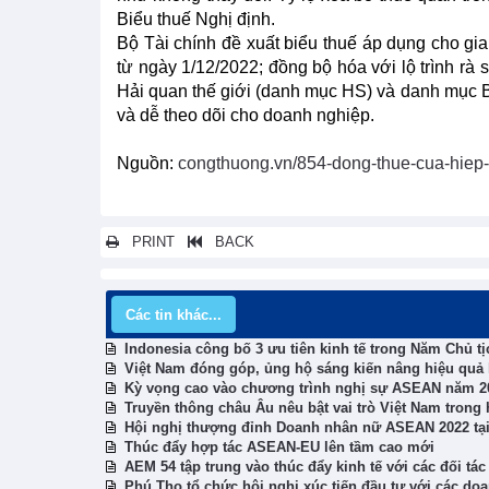
Biểu thuế Nghị định.
Bộ Tài chính đề xuất biểu thuế áp dụng cho gia
từ ngày 1/12/2022; đồng bộ hóa với lộ trình rà
Hải quan thế giới (danh mục HS) và danh mục 
và dễ theo dõi cho doanh nghiệp.
Nguồn:
congthuong.vn/854-dong-thue-cua-hiep-
PRINT
BACK
Các tin khác...
Indonesia công bố 3 ưu tiên kinh tế trong Năm Chủ 
Việt Nam đóng góp, ủng hộ sáng kiến nâng hiệu qu
Kỳ vọng cao vào chương trình nghị sự ASEAN năm 2
Truyền thông châu Âu nêu bật vai trò Việt Nam tron
Hội nghị thượng đỉnh Doanh nhân nữ ASEAN 2022 tại
Thúc đẩy hợp tác ASEAN-EU lên tầm cao mới
AEM 54 tập trung vào thúc đẩy kinh tế với các đối t
Phú Thọ tổ chức hội nghị xúc tiến đầu tư với các do