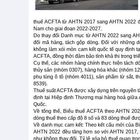
thuế ACFTA từ AHTN 2017 sang AHTN 2022 để 
Nam cho giai đoạn 2022-2027.
Do thay đổi Danh mục từ AHTN 2022 sang AHT
đổi mã hàng, tách gộp dòng. Đối với những d
không làm xói mòn cam kết quốc tế quy định tạ
ACFTA, đồng thời đảm bảo tính khả thi trong triể
Cụ thể, các nhóm hàng chính thực hiện tách 
thủy sản (nhóm 0307), hàng hóa khác (nhóm 1211
phụ tùng ô tô (nhóm 4011), sản phẩm từ sắt, t
8539).
Thuế suất ACFTA được xây dựng trên nguyên tắc
định tại Hiệp định Thương mại hàng hoá giữa
Quốc.
Về tổng thể, Biểu thuế ACFTA theo AHTN 202
dòng thuế theo cấp độ 8 số và 83 dòng thuế được
Về danh mục cam kết: Theo kết cấu mới của B
AHTN 2022 đều tăng hơn so với AHTN 2017, tuy
như không thay đổi. Tỷ lệ xóa bỏ thuế quan t