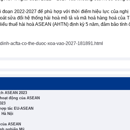
i đoạn 2022-2027 để phù hợp với thời điểm hiệu lực của nghị 
 soát sửa đổi hệ thống hài hoà mô tả và mã hoá hàng hoá của 
Biểu thuế hài hoà ASEAN (AHTN) định kỳ 5 năm, đảm bảo tính 
dinh-acfta-co-the-duoc-xoa-vao-2027-181891.html
tịch ASEAN 2023
ả hoạt động của ASEAN
023
g hợp tác EU-ASEAN
 Hà Nội
ác của ASEAN
anh nghiệp Mỹ