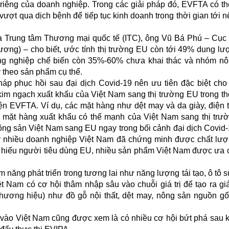
riêng của doanh nghiệp. Trong các giải pháp đó, EVFTA có t
vượt qua dịch bệnh để tiếp tục kinh doanh trong thời gian tới n
ủa Trung tâm Thương mại quốc tế (ITC), ông Vũ Bá Phú – Cục
ơng) – cho biết, ước tính thị trường EU còn tới 49% dung l
ông nghiệp chế biến còn 35%-60% chưa khai thác và nhóm n
 theo sản phẩm cụ thể.
háp phục hồi sau đại dịch Covid-19 nên ưu tiên đặc biệt ch
im ngạch xuất khẩu của Việt Nam sang thị trường EU trong th
hiện EVFTA. Ví dụ, các mặt hàng như dệt may và da giày, điện t
c mặt hàng xuất khẩu có thế mạnh của Việt Nam sang thị trư
ng sản Việt Nam sang EU ngay trong bối cảnh đại dịch Covid-
hấy nhiều doanh nghiệp Việt Nam đã chứng minh được chất lư
ị hiếu người tiêu dùng EU, nhiều sản phẩm Việt Nam được ưa
m năng phát triển trong tương lai như năng lượng tái tạo, ô tô 
am có cơ hội thâm nhập sâu vào chuỗi giá trị để tạo ra giá 
thương hiệu) như đồ gỗ nội thất, dệt may, nông sản nguồn gố
 vào Việt Nam cũng được xem là có nhiều cơ hội bứt phá sau k