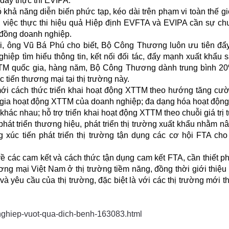
đẩy thực thi EVIPA.
ó khả năng diễn biến phức tạp, kéo dài trên phạm vi toàn thế gi
 việc thực thi hiệu quả Hiệp định EVFTA và EVIPA cần sự ch
 đồng doanh nghiệp.
, ông Vũ Bá Phú cho biết, Bộ Công Thương luôn ưu tiên đ
hiệp tìm hiểu thông tin, kết nối đối tác, đẩy mạnh xuất khẩu s
TM quốc gia, hàng năm, Bộ Công Thương dành trung bình 2
 tiến thương mại tại thị trường này.
 mới cách thức triển khai hoạt động XTTM theo hướng tăng cư
m gia hoạt động XTTM của doanh nghiệp; đa dạng hóa hoạt độ
ác nhau; hỗ trợ triển khai hoạt động XTTM theo chuỗi giá trị 
phát triển thương hiệu, phát triển thị trường xuất khẩu nhằm n
 xúc tiến phát triển thị trường tận dụng các cơ hội FTA ch
ề các cam kết và cách thức tận dụng cam kết FTA, cần thiết ph
ng mại Việt Nam ở thị trường tiềm năng, đồng thời giới thiệu
 và yêu cầu của thị trường, đặc biệt là với các thị trường mới t
-nghiep-vuot-qua-dich-benh-163083.html