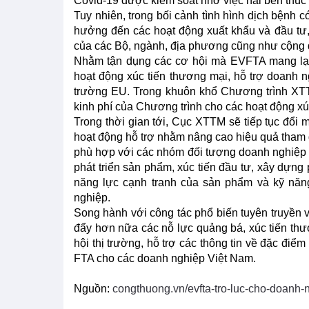
Covid-19 được kiểm soát nhờ việc hai bên thúc 
Tuy nhiên, trong bối cảnh tình hình dịch bệnh c
hưởng đến các hoạt động xuất khẩu và đầu tư,
của các Bộ, ngành, địa phương cũng như cộng
Nhằm tận dụng các cơ hội mà EVFTA mang lại
hoạt động xúc tiến thương mại, hỗ trợ doanh ng
trường EU. Trong khuôn khổ Chương trình XT
kinh phí của Chương trình cho các hoạt động xúc
Trong thời gian tới, Cục XTTM sẽ tiếp tục đổi
hoạt động hỗ trợ nhằm nâng cao hiệu quả tha
phù hợp với các nhóm đối tượng doanh nghiệp kh
phát triển sản phẩm, xúc tiến đầu tư, xây dựng 
năng lực cạnh tranh của sản phẩm và kỹ năng
nghiệp.
Song hành với công tác phổ biến tuyên truyền v
đẩy hơn nữa các nỗ lực quảng bá, xúc tiến thươ
hội thị trường, hỗ trợ các thông tin về đặc điểm
FTA cho các doanh nghiệp Việt Nam.
Nguồn:
congthuong.vn/evfta-tro-luc-cho-doanh