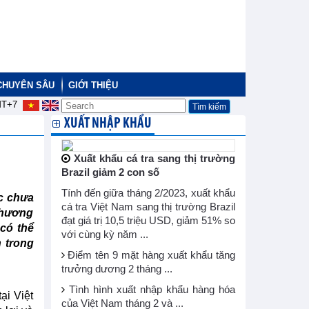
CHUYÊN SÂU
GIỚI THIỆU
T+7
XUẤT NHẬP KHẨU
Xuất khẩu cá tra sang thị trường
Brazil giảm 2 con số
Tính đến giữa tháng 2/2023, xuất khẩu
c chưa
cá tra Việt Nam sang thị trường Brazil
Thương
đạt giá trị 10,5 triệu USD, giảm 51% so
có thể
với cùng kỳ năm ...
h trong
Điểm tên 9 mặt hàng xuất khẩu tăng
trưởng dương 2 tháng ...
Tình hình xuất nhập khẩu hàng hóa
ại Việt
của Việt Nam tháng 2 và ...