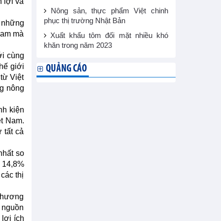
 lợi và
Nông sản, thực phẩm Việt chinh
phục thị trường Nhật Bản
y những
 Nam mà
Xuất khẩu tôm đối mặt nhiều khó
khăn trong năm 2023
ới cùng
hế giới
QUẢNG CÁO
từ Việt
ng nông
nh kiện
ệt Nam.
 tất cả
nhất so
à 14,8%
các thị
 thương
c nguồn
lợi ích