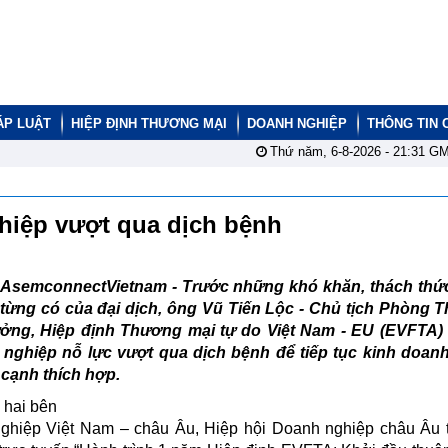
ÁP LUẬT
HIỆP ĐỊNH THƯƠNG MẠI
DOANH NGHIỆP
THÔNG TIN 
Thứ năm, 6-8-2026 -
21:31
GM
ghiệp vượt qua dịch bệnh
AsemconnectVietnam - Trước những khó khăn, thách thứ
từng có của đại dịch, ông Vũ Tiến Lộc - Chủ tịch Phòng 
tưởng, Hiệp định Thương mại tự do Việt Nam - EU (EVFTA) 
 nghiệp nỗ lực vượt qua dịch bệnh để tiếp tục kinh doan
a cạnh thích hợp.
a hai bên
ghiệp Việt Nam – châu Âu, Hiệp hội Doanh nghiệp châu Âu t