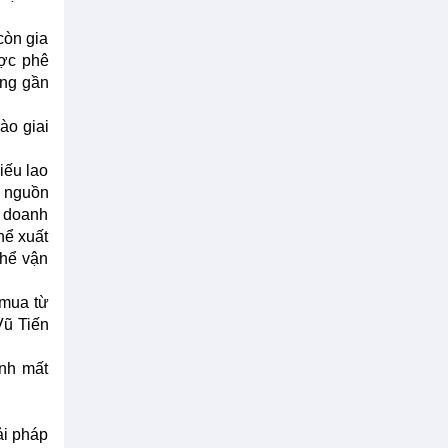
còn gia
ược phê
ằng gần
ào giai
iếu lao
t nguồn
c doanh
hể xuất
thể vận
 mua từ
Vũ Tiến
ánh mất
ải pháp