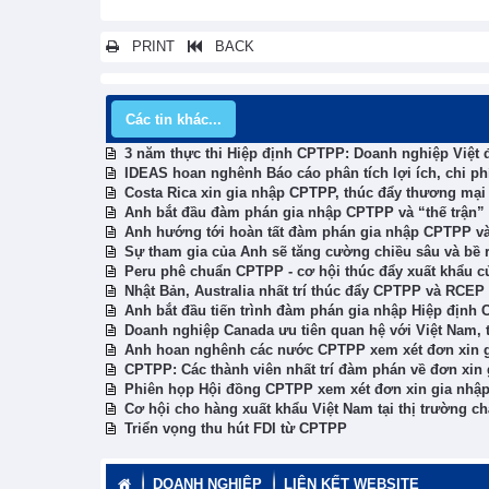
PRINT
BACK
Các tin khác...
3 năm thực thi Hiệp định CPTPP: Doanh nghiệp Việt đ
IDEAS hoan nghênh Báo cáo phân tích lợi ích, chi p
Costa Rica xin gia nhập CPTPP, thúc đẩy thương mại
Anh bắt đầu đàm phán gia nhập CPTPP và “thế trận”
Anh hướng tới hoàn tất đàm phán gia nhập CPTPP v
Sự tham gia của Anh sẽ tăng cường chiều sâu và bề
Peru phê chuẩn CPTPP - cơ hội thúc đẩy xuất khẩu c
Nhật Bản, Australia nhất trí thúc đẩy CPTPP và RCEP
Anh bắt đầu tiến trình đàm phán gia nhập Hiệp định
Doanh nghiệp Canada ưu tiên quan hệ với Việt Nam,
Anh hoan nghênh các nước CPTPP xem xét đơn xin g
CPTPP: Các thành viên nhất trí đàm phán về đơn xin
Phiên họp Hội đồng CPTPP xem xét đơn xin gia nhậ
Cơ hội cho hàng xuất khẩu Việt Nam tại thị trường 
Triển vọng thu hút FDI từ CPTPP
DOANH NGHIỆP
LIÊN KẾT WEBSITE