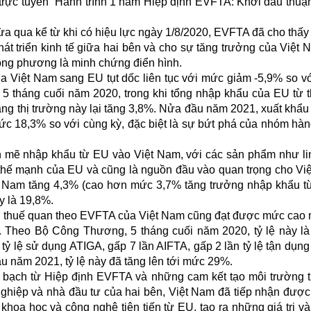
rực tuyến “Hành trình 1 năm Hiệp định EVFTA: Khởi đầu thuận
ừa qua kể từ khi có hiệu lực ngày 1/8/2020, EVFTA đã cho thấ
át triển kinh tế giữa hai bên và cho sự tăng trưởng của Việt
ong phương là minh chứng điển hình.
a Việt Nam sang EU tụt dốc liên tục với mức giảm -5,9% so v
5 tháng cuối năm 2020, trong khi tổng nhập khẩu của EU từ t
ng thị trường này lại tăng 3,8%. Nửa đầu năm 2021, xuất khẩu 
ức 18,3% so với cùng kỳ, đặc biệt là sự bứt phá của nhóm hà
 mẽ nhập khẩu từ EU vào Việt Nam, với các sản phẩm như li
à thế mạnh của EU và cũng là nguồn đầu vào quan trọng cho Vi
Nam tăng 4,3% (cao hơn mức 3,7% tăng trưởng nhập khẩu từ
y là 19,8%.
i thuế quan theo EVFTA của Việt Nam cũng đạt được mức cao 
c. Theo Bộ Công Thương, 5 tháng cuối năm 2020, tỷ lệ này l
tỷ lệ sử dụng ATIGA, gấp 7 lần AIFTA, gấp 2 lần tỷ lệ tận dụng 
 năm 2021, tỷ lệ này đã tăng lên tới mức 29%.
nh bạch từ Hiệp định EVFTA và những cam kết tạo môi trường
nghiệp và nhà đầu tư của hai bên, Việt Nam đã tiếp nhận đượ
hoa học và công nghệ tiên tiến từ EU, tạo ra những giá trị và 