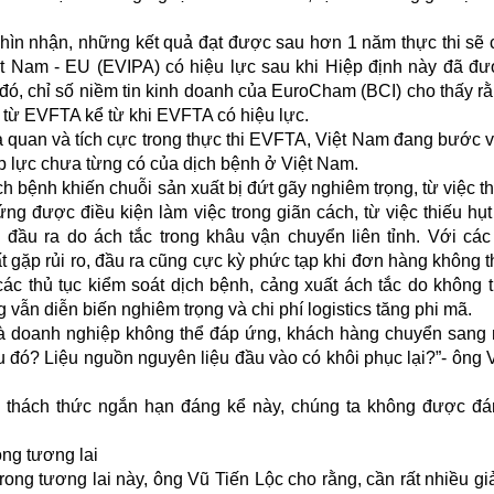
.
hìn nhận, những kết quả đạt được sau hơn 1 năm thực thi sẽ 
ệt Nam - EU (EVIPA) có hiệu lực sau khi Hiệp định này đã đ
đó, chỉ số niềm tin kinh doanh của EuroCham (BCI) cho thấy r
 từ EVFTA kể từ khi EVFTA có hiệu lực.
quan và tích cực trong thực thi EVFTA, Việt Nam đang bước v
 lực chưa từng có của dịch bệnh ở Việt Nam.
h bệnh khiến chuỗi sản xuất bị đứt gãy nghiêm trọng, từ việc th
g được điều kiện làm việc trong giãn cách, từ việc thiếu hụ
 đầu ra do ách tắc trong khâu vận chuyển liên tỉnh. Với cá
t gặp rủi ro, đầu ra cũng cực kỳ phức tạp khi đơn hàng không t
ác thủ tục kiểm soát dịch bệnh, cảng xuất ách tắc do không 
g vẫn diễn biến nghiêm trọng và chi phí logistics tăng phi mã.
à doanh nghiệp không thể đáp ứng, khách hàng chuyển sang
u đó? Liệu nguồn nguyên liệu đầu vào có khôi phục lại?”- ông 
g thách thức ngắn hạn đáng kể này, chúng ta không được đ
ong tương lai
rong tương lai này, ông Vũ Tiến Lộc cho rằng, cần rất nhiều gi