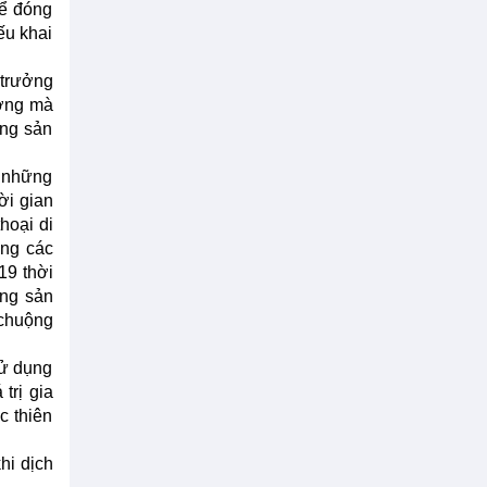
hể đóng
ếu khai
 trưởng
ượng mà
ông sản
o những
ời gian
hoại di
ờng các
19 thời
ợng sản
 chuộng
sử dụng
trị gia
c thiên
hi dịch