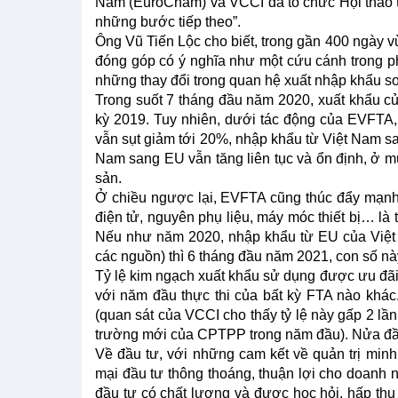
Nam (EuroCham) và VCCI đã tổ chức Hội thảo t
những bước tiếp theo”.
Ông Vũ Tiến Lộc cho biết, trong gần 400 ngày v
đóng góp có ý nghĩa như một cứu cánh trong ph
những thay đổi trong quan hệ xuất nhập khẩu s
Trong suốt 7 tháng đầu năm 2020, xuất khẩu củ
kỳ 2019. Tuy nhiên, dưới tác động của EVFTA, 
vẫn sụt giảm tới 20%, nhập khẩu từ Việt Nam sa
Nam sang EU vẫn tăng liên tục và ổn định, ở m
sản.
Ở chiều ngược lại, EVFTA cũng thúc đẩy mạnh
điện tử, nguyên phụ liệu, máy móc thiết bị… l
Nếu như năm 2020, nhập khẩu từ EU của Việt 
các nguồn) thì 6 tháng đầu năm 2021, con số nà
Tỷ lệ kim ngạch xuất khẩu sử dụng được ưu đã
với năm đầu thực thi của bất kỳ FTA nào khá
(quan sát của VCCI cho thấy tỷ lệ này gấp 2 lần 
trường mới của CPTPP trong năm đầu). Nửa đầu
Về đầu tư, với những cam kết về quản trị mi
mại đầu tư thông thoáng, thuận lợi cho doanh 
đầu tư có chất lượng và được học hỏi, hấp thụ k