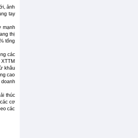
ới, ảnh
ung tay
ẩy mạnh
ang thị
0% tổng
ờng các
ng XTTM
từ khâu
âng cao
o doanh
ải thúc
 các cơ
heo các