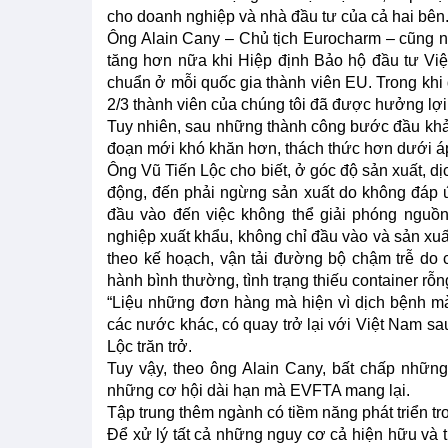
cho doanh nghiệp và nhà đầu tư của cả hai bên
Ông Alain Cany – Chủ tịch Eurocharm – cũng n
tăng hơn nữa khi Hiệp định Bảo hộ đầu tư Vi
chuẩn ở mỗi quốc gia thành viên EU. Trong khi 
2/3 thành viên của chúng tôi đã được hưởng lợi
Tuy nhiên, sau những thành công bước đầu khả 
đoạn mới khó khăn hơn, thách thức hơn dưới áp
Ông Vũ Tiến Lộc cho biết, ở góc độ sản xuất, dịc
động, đến phải ngừng sản xuất do không đáp ứn
đầu vào đến việc không thể giải phóng nguồn
nghiệp xuất khẩu, không chỉ đầu vào và sản xuấ
theo kế hoạch, vận tải đường bộ chậm trễ do c
hành bình thường, tình trạng thiếu container rỗn
“Liệu những đơn hàng mà hiện vì dịch bệnh m
các nước khác, có quay trở lại với Việt Nam sa
Lộc trăn trở.
Tuy vậy, theo ông Alain Cany, bất chấp nhữn
những cơ hội dài hạn mà EVFTA mang lại.
Tập trung thêm ngành có tiềm năng phát triển tr
Để xử lý tất cả những nguy cơ cả hiện hữu và t