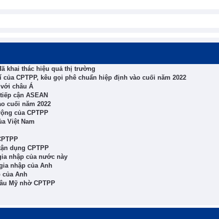
ã khai thác hiệu quả thị trường
hí của CPTPP, kêu gọi phê chuẩn hiệp định vào cuối năm 2022
 với châu Á
 tiếp cận ASEAN
ào cuối năm 2022
 rộng của CPTPP
ủa Việt Nam
 CPTPP
 tận dụng CPTPP
ia nhập của nước này
 gia nhập của Anh
p của Anh
châu Mỹ nhờ CPTPP