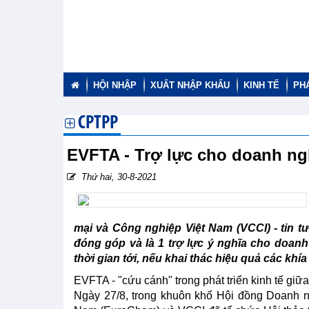
HỘI NHẬP
XUẤT NHẬP KHẨU
KINH TẾ
PH
CPTPP
EVFTA - Trợ lực cho doanh n
Thứ hai, 30-8-2021
mại và Công nghiệp Việt Nam (VCCI) - tin 
đóng góp và là 1 trợ lực ý nghĩa cho doanh
thời gian tới, nếu khai thác hiệu quả các khí
EVFTA - "cứu cánh" trong phát triển kinh tế giữ
Ngày 27/8, trong khuôn khổ Hội đồng Doanh n