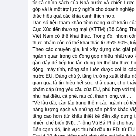
từ cả chính sách của Nhà nước và chiến lược 
góp và là một trợ lực ý nghĩa cho doanh nghiệp 
thác hiệu quả các khía cạnh thích hợp.
Dẫn số liệu tham khảo tiềm năng xuất khẩu c
Cục Xúc tiến thương mại (XTTM) (Bộ Công Thư
Việt Nam có thể khai thác. Trong đó, nhóm c
thực phẩm còn có thể khai thác từ 35%-90%, tuỳ
Theo các chuyên gia, khi xây dựng các giải p
ngành quan trọng có đóng góp nhiều nhất vào k
gần đây để tiếp tục tận dụng lợi thế khi thực 
động, máy tính, nông sản luôn được coi là cá
nước EU. Đáng chú ý, tăng trưởng xuất khẩu nô
gian qua là tín hiệu hết sức khả quan, cho t
phẩm đáp ứng yêu cầu của EU, phù hợp với th
như hạt điều, cà phê, rau củ, thanh long, vải…
“Về lâu dài, cần tập trung thêm các ngành có tiề
năng lượng sạch và những sản phẩm khác Việt N
tăng cao hơn (từ khâu thiết kế đến xây dựng 
nhiên chế biến (NI)…”- ông Vũ Bá Phú cho hay.
Bên cạnh đó, lĩnh vực thu hút đầu tư FDI từ EU