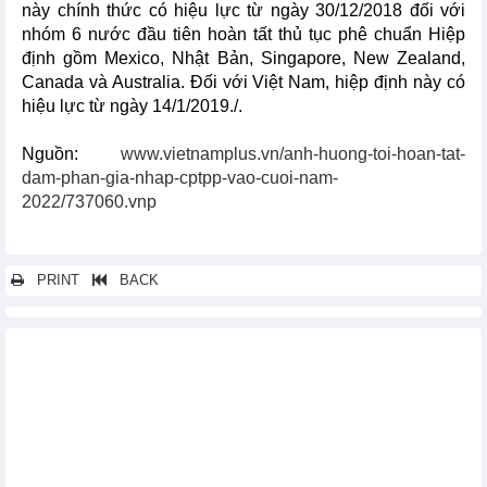
này chính thức có hiệu lực từ ngày 30/12/2018 đối với
nhóm 6 nước đầu tiên hoàn tất thủ tục phê chuẩn Hiệp
định gồm Mexico, Nhật Bản, Singapore, New Zealand,
Canada và Australia. Đối với Việt Nam, hiệp định này có
hiệu lực từ ngày 14/1/2019./.
Nguồn:
www.vietnamplus.vn/anh-huong-toi-hoan-tat-
dam-phan-gia-nhap-cptpp-vao-cuoi-nam-
2022/737060.vnp
PRINT
BACK
Các tin khác...
3 năm thực thi Hiệp định CPTPP: Doanh nghiệp Việt đã khai
thác hiệu quả thị trường
IDEAS hoan nghênh Báo cáo phân tích lợi ích, chi phí của
CPTPP, kêu gọi phê chuẩn hiệp định vào cuối năm 2022
Costa Rica xin gia nhập CPTPP, thúc đẩy thương mại với châu
Á