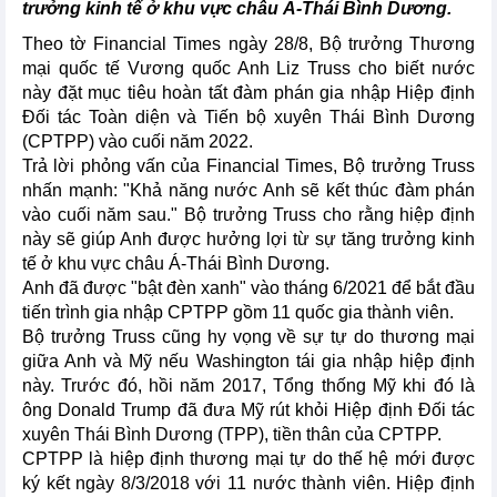
trưởng kinh tế ở khu vực châu Á-Thái Bình Dương.
Theo tờ Financial Times ngày 28/8, Bộ trưởng Thương
mại quốc tế Vương quốc Anh Liz Truss cho biết nước
này đặt mục tiêu hoàn tất đàm phán gia nhập Hiệp định
Đối tác Toàn diện và Tiến bộ xuyên Thái Bình Dương
(CPTPP) vào cuối năm 2022.
Trả lời phỏng vấn của Financial Times, Bộ trưởng Truss
nhấn mạnh: "Khả năng nước Anh sẽ kết thúc đàm phán
vào cuối năm sau." Bộ trưởng Truss cho rằng hiệp định
này sẽ giúp Anh được hưởng lợi từ sự tăng trưởng kinh
tế ở khu vực châu Á-Thái Bình Dương.
Anh đã được "bật đèn xanh" vào tháng 6/2021 để bắt đầu
tiến trình gia nhập CPTPP gồm 11 quốc gia thành viên.
Bộ trưởng Truss cũng hy vọng về sự tự do thương mại
giữa Anh và Mỹ nếu Washington tái gia nhập hiệp định
này. Trước đó, hồi năm 2017, Tổng thống Mỹ khi đó là
ông Donald Trump đã đưa Mỹ rút khỏi Hiệp định Đối tác
xuyên Thái Bình Dương (TPP), tiền thân của CPTPP.
CPTPP là hiệp định thương mại tự do thế hệ mới được
ký kết ngày 8/3/2018 với 11 nước thành viên. Hiệp định