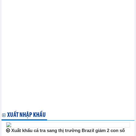
Anh bắt đầu đàm phán gia nhập CPTPP và “thế trận” tiếp cận
ASEAN
EVFTA - Trợ lực cho doanh nghiệp vượt qua dịch bệnh
Sự tham gia của Anh sẽ tăng cường chiều sâu và bề rộng của
CPTPP
Peru phê chuẩn CPTPP - cơ hội thúc đẩy xuất khẩu của Việt
Nam
Nhật Bản, Australia nhất trí thúc đẩy CPTPP và RCEP
Anh bắt đầu tiến trình đàm phán gia nhập Hiệp định CPTPP
Doanh nghiệp Canada ưu tiên quan hệ với Việt Nam, tận dụng
CPTPP
Anh hoan nghênh các nước CPTPP xem xét đơn xin gia nhập
của nước này
CPTPP: Các thành viên nhất trí đàm phán về đơn xin gia nhập
của Anh
Phiên họp Hội đồng CPTPP xem xét đơn xin gia nhập của Anh
Cơ hội cho hàng xuất khẩu Việt Nam tại thị trường châu Mỹ nhờ
CPTPP
Triển vọng thu hút FDI từ CPTPP
XUẤT NHẬP KHẨU
Xuất khẩu cá tra sang thị trường Brazil giảm 2 con số