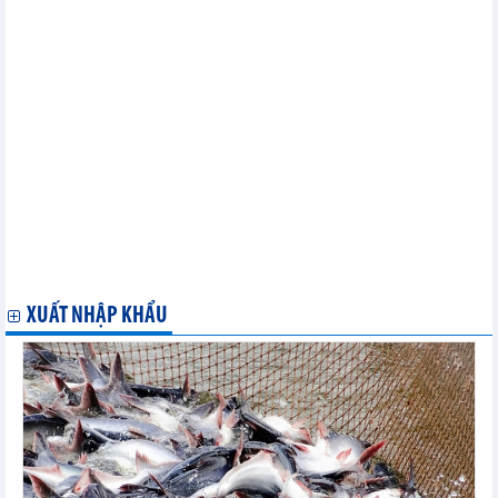
CPTPP
Peru phê chuẩn CPTPP - cơ hội thúc đẩy xuất khẩu của Việt
Nam
Anh bắt đầu tiến trình đàm phán gia nhập Hiệp định CPTPP
Doanh nghiệp Canada ưu tiên quan hệ với Việt Nam, tận dụng
CPTPP
Anh hoan nghênh các nước CPTPP xem xét đơn xin gia nhập
của nước này
CPTPP: Các thành viên nhất trí đàm phán về đơn xin gia nhập
của Anh
Phiên họp Hội đồng CPTPP xem xét đơn xin gia nhập của Anh
Cơ hội cho hàng xuất khẩu Việt Nam tại thị trường châu Mỹ nhờ
CPTPP
Triển vọng thu hút FDI từ CPTPP
XUẤT NHẬP KHẨU