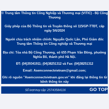
© Trung tâm Thông tin Công Nghiệp và Thương mại (VITIC) - Bộ Công
Thương
Giấy phép của Bộ Thông tin và Truyền thông số 115/GP-TTĐT, cấp
ngày 5/6/2024
Người chịu trách nhiệm chính: Nguyễn Quốc Lân, Phó Giám đốc
Trung tâm Thông tin Công nghiệp và Thương mại
Địa chỉ: Tòa nhà Bộ Công Thương, số 655 Phạm Văn Đồng, phường
Nghĩa Đô, thành phố Hà Nội.
ĐT: (04)39341911; (04)38251312 và Fax: (04)38251312
Email: Asemconnectvietnam@gmail.com;
Ghi rõ nguồn "Asemconnectvietnam.gov.vn" khi đăng lại thông tin từ
kênh thông tin này
GO TOP
Số lượt truy cập: 25743584116