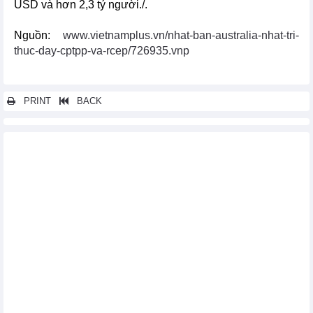
USD và hơn 2,3 tỷ người./.
Nguồn:
www.vietnamplus.vn/nhat-ban-australia-nhat-tri-
thuc-day-cptpp-va-rcep/726935.vnp
PRINT
BACK
Các tin khác...
3 năm thực thi Hiệp định CPTPP: Doanh nghiệp Việt đã khai
thác hiệu quả thị trường
IDEAS hoan nghênh Báo cáo phân tích lợi ích, chi phí của
CPTPP, kêu gọi phê chuẩn hiệp định vào cuối năm 2022
Costa Rica xin gia nhập CPTPP, thúc đẩy thương mại với châu
Á
Anh bắt đầu đàm phán gia nhập CPTPP và “thế trận” tiếp cận
ASEAN
EVFTA - Trợ lực cho doanh nghiệp vượt qua dịch bệnh
Anh hướng tới hoàn tất đàm phán gia nhập CPTPP vào cuối
năm 2022
Sự tham gia của Anh sẽ tăng cường chiều sâu và bề rộng của