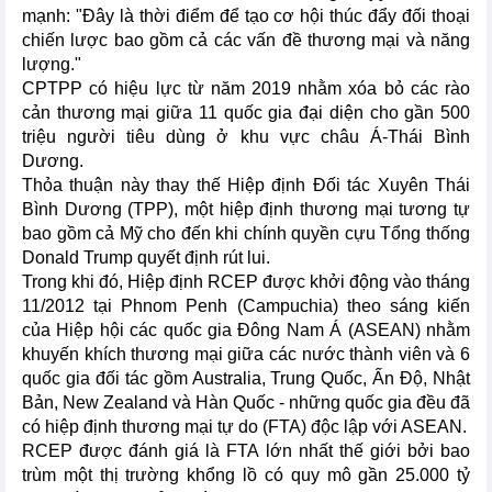
mạnh: "Đây là thời điểm để tạo cơ hội thúc đẩy đối thoại
chiến lược bao gồm cả các vấn đề thương mại và năng
lượng."
CPTPP có hiệu lực từ năm 2019 nhằm xóa bỏ các rào
cản thương mại giữa 11 quốc gia đại diện cho gần 500
triệu người tiêu dùng ở khu vực châu Á-Thái Bình
Dương.
Thỏa thuận này thay thế Hiệp định Đối tác Xuyên Thái
Bình Dương (TPP), một hiệp định thương mại tương tự
bao gồm cả Mỹ cho đến khi chính quyền cựu Tổng thống
Donald Trump quyết định rút lui.
Trong khi đó, Hiệp định RCEP được khởi động vào tháng
11/2012 tại Phnom Penh (Campuchia) theo sáng kiến
của Hiệp hội các quốc gia Đông Nam Á (ASEAN) nhằm
khuyến khích thương mại giữa các nước thành viên và 6
quốc gia đối tác gồm Australia, Trung Quốc, Ấn Độ, Nhật
Bản, New Zealand và Hàn Quốc - những quốc gia đều đã
có hiệp định thương mại tự do (FTA) độc lập với ASEAN.
RCEP được đánh giá là FTA lớn nhất thế giới bởi bao
trùm một thị trường khổng lồ có quy mô gần 25.000 tỷ