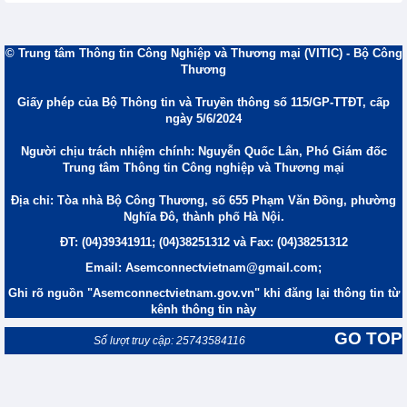
© Trung tâm Thông tin Công Nghiệp và Thương mại (VITIC) - Bộ Công
Thương
Giấy phép của Bộ Thông tin và Truyền thông số 115/GP-TTĐT, cấp
ngày 5/6/2024
Người chịu trách nhiệm chính: Nguyễn Quốc Lân, Phó Giám đốc
Trung tâm Thông tin Công nghiệp và Thương mại
Địa chỉ: Tòa nhà Bộ Công Thương, số 655 Phạm Văn Đồng, phường
Nghĩa Đô, thành phố Hà Nội.
ĐT: (04)39341911; (04)38251312 và Fax: (04)38251312
Email: Asemconnectvietnam@gmail.com;
Ghi rõ nguồn "Asemconnectvietnam.gov.vn" khi đăng lại thông tin từ
kênh thông tin này
GO TOP
Số lượt truy cập: 25743584116