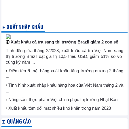
Phiên họp Hội đồng CPTPP xem xét đơn xin gia nhập của Anh
Cơ hội cho hàng xuất khẩu Việt Nam tại thị trường châu Mỹ nhờ
CPTPP
Triển vọng thu hút FDI từ CPTPP
XUẤT NHẬP KHẨU
Xuất khẩu cá tra sang thị trường Brazil giảm 2 con số
Tính đến giữa tháng 2/2023, xuất khẩu cá tra Việt Nam sang
thị trường Brazil đạt giá trị 10,5 triệu USD, giảm 51% so với
cùng kỳ năm ...
Điểm tên 9 mặt hàng xuất khẩu tăng trưởng dương 2 tháng
...
Tình hình xuất nhập khẩu hàng hóa của Việt Nam tháng 2 và
...
Nông sản, thực phẩm Việt chinh phục thị trường Nhật Bản
Xuất khẩu tôm đối mặt nhiều khó khăn trong năm 2023
QUẢNG CÁO