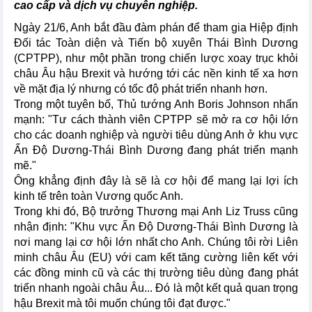
cao cấp và dịch vụ chuyên nghiệp.
Ngày 21/6, Anh bắt đầu đàm phán để tham gia Hiệp định
Đối tác Toàn diện và Tiến bộ xuyên Thái Bình Dương
(CPTPP), như một phần trong chiến lược xoay trục khỏi
châu Âu hậu Brexit và hướng tới các nền kinh tế xa hơn
về mặt địa lý nhưng có tốc độ phát triển nhanh hơn.
Trong một tuyên bố, Thủ tướng Anh Boris Johnson nhấn
mạnh: "Tư cách thành viên CPTPP sẽ mở ra cơ hội lớn
cho các doanh nghiệp và người tiêu dùng Anh ở khu vực
Ấn Độ Dương-Thái Bình Dương đang phát triển mạnh
mẽ."
Ông khẳng định đây là sẽ là cơ hội để mang lại lợi ích
kinh tế trên toàn Vương quốc Anh.
Trong khi đó, Bộ trưởng Thương mại Anh Liz Truss cũng
nhận định: "Khu vực Ấn Độ Dương-Thái Bình Dương là
nơi mang lại cơ hội lớn nhất cho Anh. Chúng tôi rời Liên
minh châu Âu (EU) với cam kết tăng cường liên kết với
các đồng minh cũ và các thị trường tiêu dùng đang phát
triển nhanh ngoài châu Âu... Đó là một kết quả quan trọng
hậu Brexit mà tôi muốn chúng tôi đạt được."