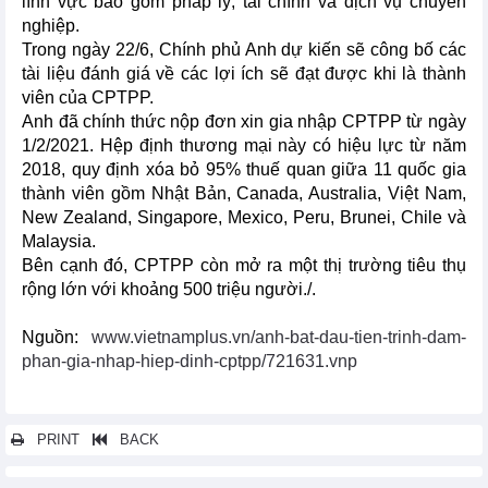
lĩnh vực bao gồm pháp lý, tài chính và dịch vụ chuyên
nghiệp.
Trong ngày 22/6, Chính phủ Anh dự kiến sẽ công bố các
tài liệu đánh giá về các lợi ích sẽ đạt được khi là thành
viên của CPTPP.
Anh đã chính thức nộp đơn xin gia nhập CPTPP từ ngày
1/2/2021. Hệp định thương mại này có hiệu lực từ năm
2018, quy định xóa bỏ 95% thuế quan giữa 11 quốc gia
thành viên gồm Nhật Bản, Canada, Australia, Việt Nam,
New Zealand, Singapore, Mexico, Peru, Brunei, Chile và
Malaysia.
Bên cạnh đó, CPTPP còn mở ra một thị trường tiêu thụ
rộng lớn với khoảng 500 triệu người./.
Nguồn:
www.vietnamplus.vn/anh-bat-dau-tien-trinh-dam-
phan-gia-nhap-hiep-dinh-cptpp/721631.vnp
PRINT
BACK