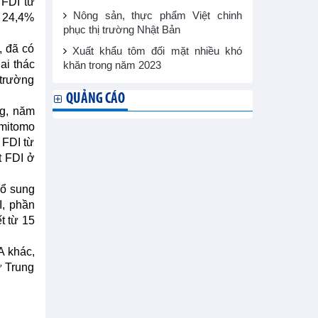
 FDI từ
Nông sản, thực phẩm Việt chinh
g 24,4%
phục thị trường Nhật Bản
, đã có
Xuất khẩu tôm đối mặt nhiều khó
ai thác
khăn trong năm 2023
 trường
QUẢNG CÁO
ng, năm
umitomo
 FDI từ
t FDI ở
bổ sung
I, phần
t từ 15
A khác,
ừ Trung