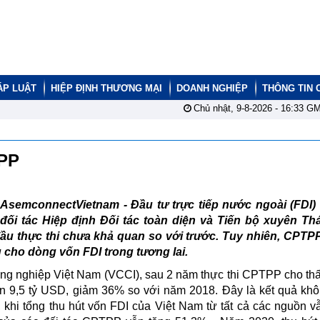
ÁP LUẬT
HIỆP ĐỊNH THƯƠNG MẠI
DOANH NGHIỆP
THÔNG TIN 
Chủ nhật, 9-8-2026 -
16:33
GM
TPP
AsemconnectVietnam - Đầu tư trực tiếp nước ngoài (FDI) 
đối tác Hiệp định Đối tác toàn diện và Tiến bộ xuyên Th
u thực thi chưa khả quan so với trước. Tuy nhiên, CPTP
 cho dòng vốn FDI trong tương lai.
ng nghiệp Việt Nam (VCCI), sau 2 năm thực thi CPTPP cho th
ần 9,5 tỷ USD, giảm 36% so với năm 2018. Đây là kết quả kh
 khi tổng thu hút vốn FDI của Việt Nam từ tất cả các nguồn v