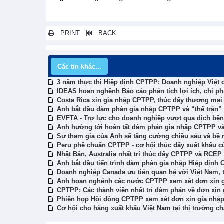
PRINT
BACK
Các tin khác...
3 năm thực thi Hiệp định CPTPP: Doanh nghiệp Việt đ
IDEAS hoan nghênh Báo cáo phân tích lợi ích, chi p
Costa Rica xin gia nhập CPTPP, thúc đẩy thương mại
Anh bắt đầu đàm phán gia nhập CPTPP và “thế trận”
EVFTA - Trợ lực cho doanh nghiệp vượt qua dịch bệ
Anh hướng tới hoàn tất đàm phán gia nhập CPTPP v
Sự tham gia của Anh sẽ tăng cường chiều sâu và bề
Peru phê chuẩn CPTPP - cơ hội thúc đẩy xuất khẩu c
Nhật Bản, Australia nhất trí thúc đẩy CPTPP và RCEP
Anh bắt đầu tiến trình đàm phán gia nhập Hiệp định
Doanh nghiệp Canada ưu tiên quan hệ với Việt Nam,
Anh hoan nghênh các nước CPTPP xem xét đơn xin g
CPTPP: Các thành viên nhất trí đàm phán về đơn xin
Phiên họp Hội đồng CPTPP xem xét đơn xin gia nhậ
Cơ hội cho hàng xuất khẩu Việt Nam tại thị trường 