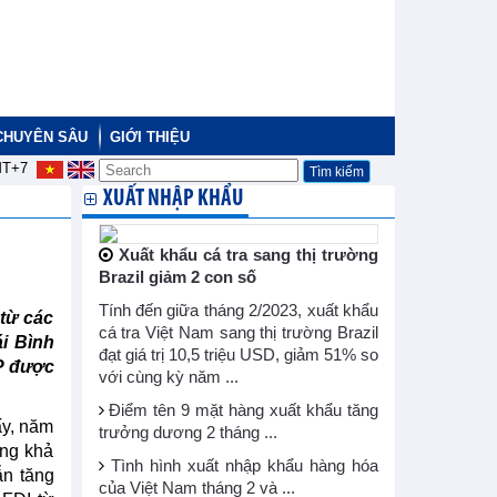
CHUYÊN SÂU
GIỚI THIỆU
T+7
XUẤT NHẬP KHẨU
Xuất khẩu cá tra sang thị trường
Brazil giảm 2 con số
Tính đến giữa tháng 2/2023, xuất khẩu
từ các
cá tra Việt Nam sang thị trường Brazil
ái Bình
đạt giá trị 10,5 triệu USD, giảm 51% so
P được
với cùng kỳ năm ...
Điểm tên 9 mặt hàng xuất khẩu tăng
ấy, năm
trưởng dương 2 tháng ...
ông khả
Tình hình xuất nhập khẩu hàng hóa
ẫn tăng
của Việt Nam tháng 2 và ...