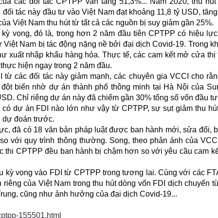
của các đối tác CPTPP vẫn tăng 51,3%... Năm 2020, thu hút
 đối tác này đầu tư vào Việt Nam đạt khoảng 11,8 tỷ USD, tăn
của Việt Nam thu hút từ tất cả các nguồn bị suy giảm gần 25%.
ỳ vọng, đó là, trong hơn 2 năm đầu tiên CPTPP có hiệu lực
ư Việt Nam bị tác động nặng nề bởi đại dịch Covid-19. Trong kh
ư xuất nhập khẩu hàng hóa. Thực tế, các cam kết mở cửa thị
 thực hiện ngay trong 2 năm đầu.
DI từ các đối tác này giảm mạnh, các chuyên gia VCCI cho rằ
 đột biến nhờ dự án thành phố thông minh tại Hà Nội của S
 USD. Chỉ riêng dự án này đã chiếm gần 30% tổng số vốn đầu tư
ó dự án FDI nào lớn như vậy từ CPTPP, sự sụt giảm thu hú
 dự đoán trước.
ực, đã có 18 văn bản pháp luật được ban hành mới, sửa đổi, 
 so với quy trình thông thường. Song, theo phản ánh của VCC
ực thi CPTPP đều ban hành bị chậm hơn so với yêu cầu cam kế
ều kỳ vọng vào FDI từ CPTPP trong tương lai. Cùng với các FT
 riêng của Việt Nam trong thu hút dòng vốn FDI dịch chuyển t
rung, cũng như ảnh hưởng của đại dịch Covid-19...
-cptpp-155501.html