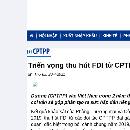
HỘI NHẬP
XUẤT NHẬP KHẨU
KINH TẾ
PH
CPTPP
Triển vọng thu hút FDI từ CP
Thứ ba, 20-4-2021
Dương (CPTPP) vào Việt Nam trong 2 năm đầ
coi vẫn sẽ góp phần tạo ra sức hấp dẫn riêng
Kết quả khảo sát của Phòng Thương mại và Cô
2019, thu hút FDI từ các đối tác CPTPP đạt g
quan, đặc biệt trong bối cảnh chung năm 2019,