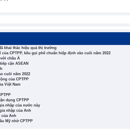
ã khai thác hiệu quả thị trường
hí của CPTPP, kêu gọi phê chuẩn hiệp định vào cuối năm 2022
 với châu Á
 tiếp cận ASEAN
nh
ào cuối năm 2022
 rộng của CPTPP
ủa Việt Nam
 CPTPP
 tận dụng CPTPP
ia nhập của nước này
 gia nhập của Anh
p của Anh
châu Mỹ nhờ CPTPP