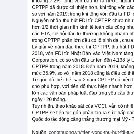
khoảng 7,2%, tổng vốn đầu tư ra nước ngoài 
CPTPP đã được cải thiện hơn, khi tổng vốn các
so với năm 2019; trong khi tổng vốn đầu tư FDI 
Nguyên nhân thu hút FDI từ CPTPP chưa như k
hơn 1/2 thời gian nền kinh tế toàn cầu cũng nh
các FTA, cơ hội đầu tư thường không nhanh nh
trong CPTPP phần lớn đều có lộ trình dài, chưa
Lý giải về năm đầu thực thi CPTPP, thu hút F
2018, vốn FDI từ Nhật Bản vào Việt Nam tăng
Corporation, có số vốn đầu tư lên đến 4,138 tỷ
CPTPP trong năm 2018. Đến năm 2019, không c
mức 35,9% so với năm 2018 cũng là điều có thể
Từ góc độ thể chế, sau 2 năm CPTPP có hiệu l
cho phù hợp, với tiến độ thực hiện nhanh hơn
lớn các văn bản pháp luật đáp ứng yêu cầu th
ngày - 20 tháng.
Tuy nhiên, theo khảo sát của VCCI, vẫn có nhi
CPTPP sẽ tiếp tục góp phần tạo ra sức hấp dẫn
Quốc do tác động căng thẳng thương mại Mỹ - T
Nguồn:
congthuong.vn/trien-vong-thu-hut-fdi-tu