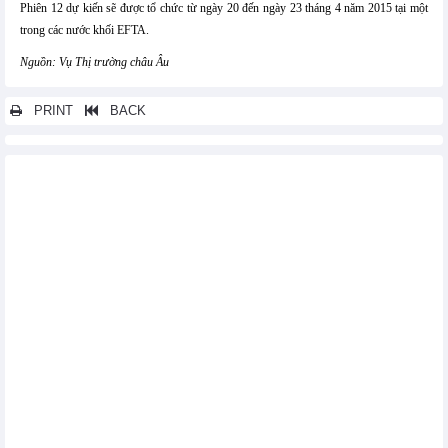
Phiên 12 dự kiến sẽ được tổ chức từ ngày 20 đến ngày 23 tháng 4 năm 2015 tại một
trong các nước khối EFTA.
Nguồn: Vụ Thị trường châu Âu
PRINT
BACK
Các tin khác...
EVFTA sẽ chính thức có hiệu lực từ ngày 01/8/2020
Báo quốc tế viết gì về EVFTA?
Đối thoại về Hiệp định Thương mại tự do và Hiệp định Bảo hộ
đầu tư giữa Việt Nam và Liên minh Châu Âu: Cơ hội cho doanh
nghiệp
Hành động kiện Mỹ lên WTO cho thấy Canada sẽ không dễ bị
bắt nạt
Thúc đẩy ký kết FTA giữa Việt Nam và khối EFTA trong nửa đầu
năm 2018
Na Uy sẽ nỗ lực hết mình để đàm phán FTA giữa Việt Nam và
Khối EFTA đạt kết quả tốt
Đã có 3 nước thuộc EAEU thông qua FTA với Việt Nam
Hạ viện Nga phê chuẩn hiệp định FTA giữa EAEU và Việt Nam
Nga sẽ xem xét dự luật về FTA giữa Việt Nam và EAEU