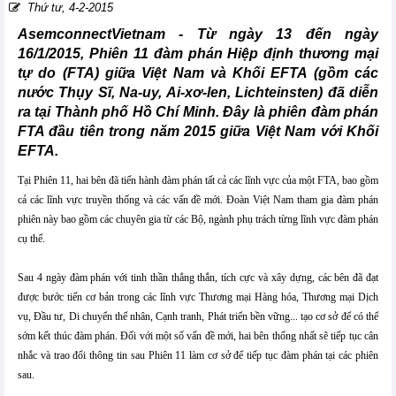
Thứ tư, 4-2-2015
AsemconnectVietnam - Từ ngày 13 đến ngày
16/1/2015, Phiên 11 đàm phán Hiệp định thương mại
tự do (FTA) giữa Việt Nam và Khối EFTA (gồm các
nước Thụy Sĩ, Na-uy, Ai-xơ-len, Lichteinsten) đã diễn
ra tại Thành phố Hồ Chí Minh. Đây là phiên đàm phán
FTA đầu tiên trong năm 2015 giữa Việt Nam với Khối
EFTA.
Tại Phiên 11, hai bên đã tiến hành đàm phán tất cả các lĩnh vực của một FTA, bao gồm
cả các lĩnh vực truyền thống và các vấn đề mới. Đoàn Việt Nam tham gia đàm phán
phiên này bao gồm các chuyên gia từ các Bộ, ngành phụ trách từng lĩnh vực đàm phán
cụ thể.
Sau 4 ngày đàm phán với tinh thần thẳng thắn, tích cực và xây dựng, các bên đã đạt
được bước tiến cơ bản trong các lĩnh vực Thương mại Hàng hóa, Thương mại Dịch
vụ, Đầu tư, Di chuyển thể nhân, Cạnh tranh, Phát triển bền vững... tạo cơ sở để có thể
sớm kết thúc đàm phán. Đối với một số vấn đề mới, hai bên thống nhất sẽ tiếp tục cân
nhắc và trao đổi thông tin sau Phiên 11 làm cơ sở để tiếp tục đàm phán tại các phiên
sau.