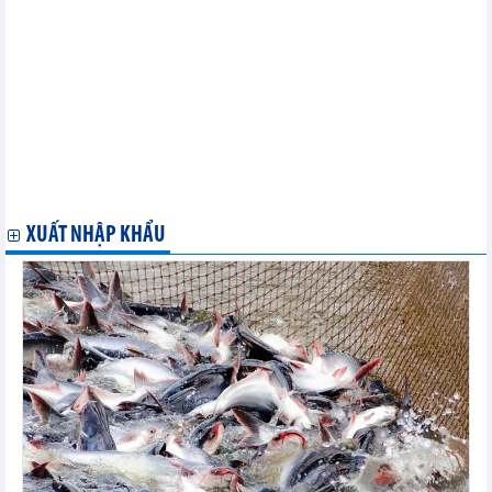
Thụy Sĩ thúc đẩy hơn việc đàm phán FTA giữa Việt Nam và
EFTA
Đàm phán phiên 10 Hiệp định thương mại tự do giữa Việt Nam
và khối EFTA
Vòng đàm phán thứ 9 FTA Việt Nam- EFTA
Vòng đàm phán thứ 8 Hiệp định thương mại tự do Việt Nam –
EFTA
Vòng đàm phán thứ 7 FTA Việt Nam – EFTA
Vòng đàm phán thứ 5 Hiệp định Thương mại tự do (FTA) giữa
Việt Nam và khối EFTA
XUẤT NHẬP KHẨU