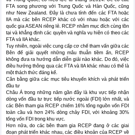
FTA song phương với Trung Quốc và Hàn Quốc, cũng
như New Zealand. Đây là chưa tính đến các FTA hoặc
IIA mà các bên RCEP khác có với nhau hoặc với các
quốc gia ASEAN riêng lẻ. RCEP nhằm mục đích cùng tồn
tại và khẳng định các quyền và nghĩa vụ hiện có theo các
FTA và IIA khác.
Tuy nhiên, ngoài việc cung cấp cơ chế tham vấn giữa các
Bên để giải quyết những mâu thuẫn tiềm ẩn, RCEP
không đưa ra hướng dẫn diễn giải nào khác. Do đó, việc
điều hướng thông qua các FTA và IIA khác nhau có thể là
một thách thức đáng kể.
Cân bằng giữa các mục tiêu khuyến khích và phát triển
đầu tư
Châu Á trong những năm gần đây là khu vực tiếp nhận
dòng vốn đầu tư trực tiếp nước ngoài (FDI) lớn nhất, và
các Bên tham gia RCEP chiếm 16% tổng nguồn vốn FDI
toàn cầu và hơn 24% dòng chảy FDI, với khoảng 30%
tổng vốn FDI trong khu vực.
Hơn nữa, do các bên tham gia RCEP đang ở các giai
đoạn phát triển khác nhau, các điều khoản của RCEP về