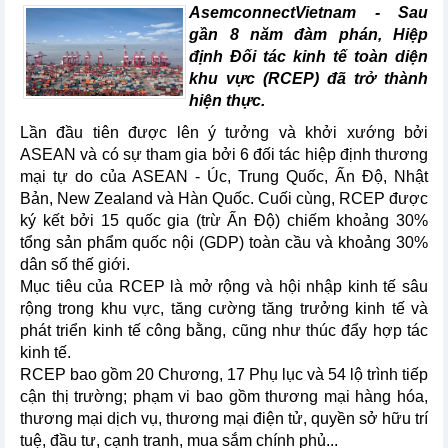
AsemconnectVietnam - Sau
gần 8 năm đàm phán, Hiệp
định Đối tác kinh tế toàn diện
khu vực (RCEP) đã trở thành
hiện thực.
Lần đầu tiên được lên ý tưởng và khởi xướng bởi
ASEAN và có sự tham gia bởi 6 đối tác hiệp định thương
mại tự do của ASEAN - Úc, Trung Quốc, Ấn Độ, Nhật
Bản, New Zealand và Hàn Quốc. Cuối cùng, RCEP được
ký kết bởi 15 quốc gia (trừ Ấn Độ) chiếm khoảng 30%
tổng sản phẩm quốc nội (GDP) toàn cầu và khoảng 30%
dân số thế giới.
Mục tiêu của RCEP là mở rộng và hội nhập kinh tế sâu
rộng trong khu vực, tăng cường tăng trưởng kinh tế và
phát triển kinh tế công bằng, cũng như thúc đẩy hợp tác
kinh tế.
RCEP bao gồm 20 Chương, 17 Phụ lục và 54 lộ trình tiếp
cận thị trường; phạm vi bao gồm thương mại hàng hóa,
thương mại dịch vụ, thương mại điện tử, quyền sở hữu trí
tuệ, đầu tư, cạnh tranh, mua sắm chính phủ...