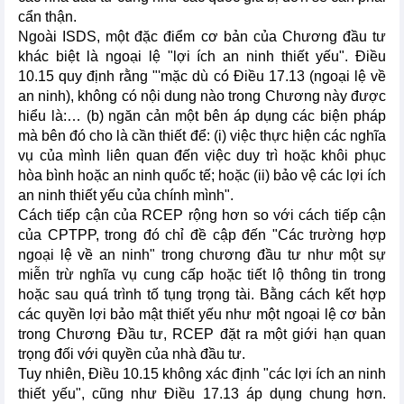
cẩn thận.
Ngoài ISDS, một đặc điểm cơ bản của Chương đầu tư
khác biệt là ngoại lệ "lợi ích an ninh thiết yếu". Điều
10.15 quy định rằng "'mặc dù có Điều 17.13 (ngoại lệ về
an ninh), không có nội dung nào trong Chương này được
hiểu là:… (b) ngăn cản một bên áp dụng các biện pháp
mà bên đó cho là cần thiết để: (i) việc thực hiện các nghĩa
vụ của mình liên quan đến việc duy trì hoặc khôi phục
hòa bình hoặc an ninh quốc tế; hoặc (ii) bảo vệ các lợi ích
an ninh thiết yếu của chính mình".
Cách tiếp cận của RCEP rộng hơn so với cách tiếp cận
của CPTPP, trong đó chỉ đề cập đến "Các trường hợp
ngoại lệ về an ninh" trong chương đầu tư như một sự
miễn trừ nghĩa vụ cung cấp hoặc tiết lộ thông tin trong
hoặc sau quá trình tố tụng trọng tài. Bằng cách kết hợp
các quyền lợi bảo mật thiết yếu như một ngoại lệ cơ bản
trong Chương Đầu tư, RCEP đặt ra một giới hạn quan
trọng đối với quyền của nhà đầu tư.
Tuy nhiên, Điều 10.15 không xác định "các lợi ích an ninh
thiết yếu", cũng như Điều 17.13 áp dụng chung hơn.