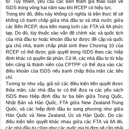
tư. Tuy nhiên, yêu cầu các Bên tham gia thảo luận về
ISDS trong vòng hai năm sau khi RCEP có hiệu lực.
Trong khi đó, điều này không có nghĩa là trên thực tế sẽ
không có tranh chấp giữa nhà đầu tư và nhà nước giữa
các Bên RCEP, dựa trên mạng lưới các FTA và IIA phức
tạp. Do đó, tùy thuộc vào vấn đề chính xác và quốc tịch
của nhà đầu tư hoặc khoản đầu tư được đề cập và quốc
gia chủ nhà, tranh chấp phát sinh theo Chương 10 của
RCEP có thể được giải quyết trong ISDS theo các hiệp
định khác có quyền tài phán. Có lẽ, các nhà đầu tư từ bảy
bên cũng là thành viên của CPTPP có thể dựa vào các
điều khoản của ISDS nếu tranh chấp thỏa mãn các tiêu
chí.
Tương tự như vậy, giả sử các điều kiện tiên quyết được
thỏa mãn, các nhà đầu tư có thể đưa ra các yêu sách
ISDS theo Hiệp định đầu tư ba bên giữa Trung Quốc,
Nhật Bản và Hàn Quốc, FTA giữa New Zealand-Trung
Quốc, và các hiệp định đầu tư song phương như giữa
Hàn Quốc và New Zealand, Úc và Hàn Quốc. Do các
điều kiện tiên quyết khác nhau giữa các FTA và IIA đó,
các nhà đầu tư cũng như các quốc gia bị đơn sẽ cần phải