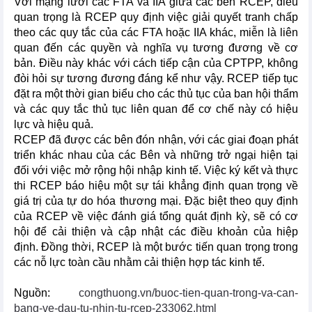
Với mạng lưới các FTA và IIA giữa các bên RCEP, điều
quan trọng là RCEP quy định việc giải quyết tranh chấp
theo các quy tắc của các FTA hoặc IIA khác, miễn là liên
quan đến các quyền và nghĩa vụ tương đương về cơ
bản. Điều này khác với cách tiếp cận của CPTPP, không
đòi hỏi sự tương đương đáng kể như vậy. RCEP tiếp tục
đặt ra một thời gian biểu cho các thủ tục của ban hội thẩm
và các quy tắc thủ tục liên quan để cơ chế này có hiệu
lực và hiệu quả.
RCEP đã được các bên đón nhận, với các giai đoạn phát
triển khác nhau của các Bên và những trở ngại hiện tại
đối với việc mở rộng hội nhập kinh tế. Việc ký kết và thực
thi RCEP báo hiệu một sự tái khẳng định quan trọng về
giá trị của tự do hóa thương mại. Đặc biệt theo quy định
của RCEP về việc đánh giá tổng quát định kỳ, sẽ có cơ
hội để cải thiện và cập nhật các điều khoản của hiệp
định. Đồng thời, RCEP là một bước tiến quan trọng trong
các nỗ lực toàn cầu nhằm cải thiện hợp tác kinh tế.
Nguồn:
congthuong.vn/buoc-tien-quan-trong-va-can-
bang-ve-dau-tu-nhin-tu-rcep-233062.html