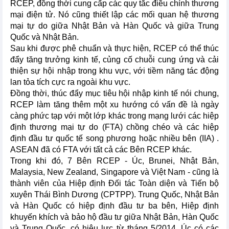
RCEP, đồng thời cung cấp các quy tắc điều chỉnh thương
mại điện tử. Nó cũng thiết lập các mối quan hệ thương
mại tự do giữa Nhật Bản và Hàn Quốc và giữa Trung
Quốc và Nhật Bản.
Sau khi được phê chuẩn và thực hiện, RCEP có thể thúc
đẩy tăng trưởng kinh tế, củng cố chuỗi cung ứng và cải
thiện sự hội nhập trong khu vực, với tiềm năng tác động
lan tỏa tích cực ra ngoài khu vực.
Đồng thời, thúc đẩy mục tiêu hội nhập kinh tế nói chung,
RCEP làm tăng thêm một xu hướng có vấn đề là ngày
càng phức tạp với một lớp khác trong mạng lưới các hiệp
định thương mại tự do (FTA) chồng chéo và các hiệp
định đầu tư quốc tế song phương hoặc nhiều bên (IIA) .
ASEAN đã có FTA với tất cả các Bên RCEP khác.
Trong khi đó, 7 Bên RCEP - Úc, Brunei, Nhật Bản,
Malaysia, New Zealand, Singapore và Việt Nam - cũng là
thành viên của Hiệp định Đối tác Toàn diện và Tiến bộ
xuyên Thái Bình Dương (CPTPP). Trung Quốc, Nhật Bản
và Hàn Quốc có hiệp định đầu tư ba bên, Hiệp định
khuyến khích và bảo hộ đầu tư giữa Nhật Bản, Hàn Quốc
và Trung Quốc, có hiệu lực từ tháng 5/2014. Úc có các