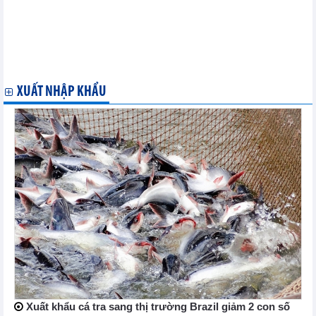
Phòng vệ thương mại: Ứng phó rào cản thương mại từ Ấn Độ
“Kế sách” ASEAN về ứng phó an ninh lương thực
Vai trò mới của Hiệp định RCEP trong thúc đẩy hội nhập khu
vực Đông Á
Hiệp định RCEP tạo dựng các mối quan hệ mới cho ngành dệt
may
XUẤT NHẬP KHẨU
Xuất khẩu cá tra sang thị trường Brazil giảm 2 con số