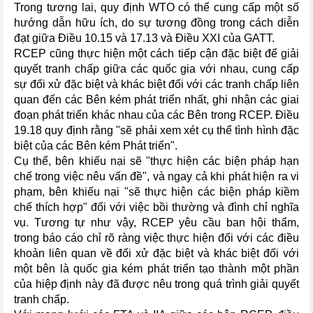
Trong tương lai, quy định WTO có thể cung cấp một số
hướng dẫn hữu ích, do sự tương đồng trong cách diễn
đạt giữa Điều 10.15 và 17.13 và Điều XXI của GATT.
RCEP cũng thực hiện một cách tiếp cận đặc biệt để giải
quyết tranh chấp giữa các quốc gia với nhau, cung cấp
sự đối xử đặc biệt và khác biệt đối với các tranh chấp liên
quan đến các Bên kém phát triển nhất, ghi nhận các giai
đoạn phát triển khác nhau của các Bên trong RCEP. Điều
19.18 quy định rằng "sẽ phải xem xét cụ thể tình hình đặc
biệt của các Bên kém Phát triển".
Cụ thể, bên khiếu nại sẽ "thực hiện các biện pháp hạn
chế trong việc nêu vấn đề", và ngay cả khi phát hiện ra vi
phạm, bên khiếu nại "sẽ thực hiện các biện pháp kiềm
chế thích hợp" đối với việc bồi thường và đình chỉ nghĩa
vụ. Tương tự như vậy, RCEP yêu cầu ban hội thẩm,
trong báo cáo chỉ rõ ràng việc thực hiện đối với các điều
khoản liên quan về đối xử đặc biệt và khác biệt đối với
một bên là quốc gia kém phát triển tạo thành một phần
của hiệp định này đã được nêu trong quá trình giải quyết
tranh chấp.