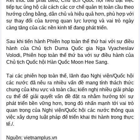
Kết thúc bài phát biểu, Chủ tịch Quốc hội nêu bật việc
tiếp tục ủng hộ cải cách các cơ chế quản trị toàn cầu theo
hướng công bằng, dân chủ và hiệu quả hơn, phù hợp với
sự thay đổi của tương quan lực lượng và vai trò ngày
càng tăng của các nền kinh tế đang phát triển.
Sau khi tiến hành Phiên họp toàn thể thứ hai với sự điều
hành của Chủ tịch Duma Quốc gia Nga Vyacheslav
Volodi, Phiên họp toàn thể thứ ba với sự điều hành của
Chủ tịch Quốc hội Hàn Quốc Moon Hee Sang.
Tại các phiên họp toàn thể, lãnh đạo Nghị viện/Quốc hội
các nước đã nêu ra nhiều vấn đề mang tính thách thức
chung của khu vực và toàn cầu; kiến nghị nhiều giải pháp
cụ thể để giải quyết vấn đề đặt ra nhằm hướng tới sự
phát triển bền vững hơn, trong đó nhấn mạnh tới vai trò
quan trọng của Nghị viện/Quốc hội các nước thông qua
việc xây dựng luật pháp để triển khai thi hành trong thực
tế./.
Nguồn: vietnamplus.vn