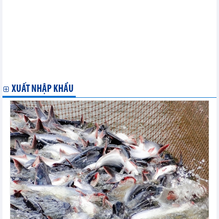
Âu
Nước Nga trong quá trình hội nhập Liên minh Kinh tế Á Âu
Phiên họp đầu tiên Ủy ban hỗn hợp về FTA giữa Việt Nam và
EAEU
Phiên họp đầu tiên Ủy ban hỗn hợp về FTA giữa Việt Nam và
EAEU
Doanh nghiệp Việt Nam tại Liên bang Nga tận dụng lợi thế từ
FTA
XUẤT NHẬP KHẨU