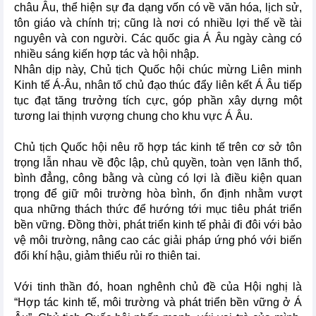
châu Âu, thể hiện sự đa dạng vốn có về văn hóa, lịch sử,
tôn giáo và chính trị; cũng là nơi có nhiều lợi thế về tài
nguyên và con người. Các quốc gia Á Âu ngày càng có
nhiều sáng kiến hợp tác và hội nhập.
Nhân dịp này, Chủ tịch Quốc hội chúc mừng Liên minh
Kinh tế Á-Âu, nhân tố chủ đạo thúc đẩy liên kết Á Âu tiếp
tục đạt tăng trưởng tích cực, góp phần xây dựng một
tương lai thịnh vượng chung cho khu vực Á Âu.
Chủ tịch Quốc hội nêu rõ hợp tác kinh tế trên cơ sở tôn
trọng lẫn nhau về độc lập, chủ quyền, toàn vẹn lãnh thổ,
bình đẳng, công bằng và cùng có lợi là điều kiện quan
trọng để giữ môi trường hòa bình, ổn định nhằm vượt
qua những thách thức để hướng tới mục tiêu phát triển
bền vững. Đồng thời, phát triển kinh tế phải đi đôi với bảo
vệ môi trường, nâng cao các giải pháp ứng phó với biến
đổi khí hậu, giảm thiểu rủi ro thiên tai.
Với tinh thần đó, hoan nghênh chủ đề của Hội nghị là
“Hợp tác kinh tế, môi trường và phát triển bền vững ở Á