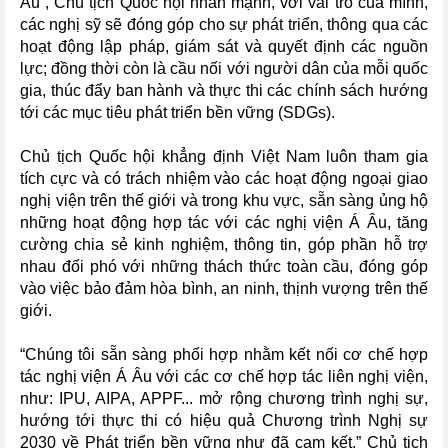
Âu”, Chủ tịch Quốc hội nhấn mạnh, với vai trò của mình,
các nghị sỹ sẽ đóng góp cho sự phát triển, thông qua các
hoạt động lập pháp, giám sát và quyết định các nguồn
lực; đồng thời còn là cầu nối với người dân của mỗi quốc
gia, thúc đẩy ban hành và thực thi các chính sách hướng
tới các mục tiêu phát triển bền vững (SDGs).
Chủ tịch Quốc hội khẳng định Việt Nam luôn tham gia
tích cực và có trách nhiệm vào các hoạt động ngoại giao
nghị viện trên thế giới và trong khu vực, sẵn sàng ủng hộ
những hoạt động hợp tác với các nghị viện Á Âu, tăng
cường chia sẻ kinh nghiệm, thông tin, góp phần hỗ trợ
nhau đối phó với những thách thức toàn cầu, đóng góp
vào việc bảo đảm hòa bình, an ninh, thịnh vượng trên thế
giới.
“Chúng tôi sẵn sàng phối hợp nhằm kết nối cơ chế hợp
tác nghị viện Á Âu với các cơ chế hợp tác liên nghị viện,
như: IPU, AIPA, APPF... mở rộng chương trình nghị sự,
hướng tới thực thi có hiệu quả Chương trình Nghị sự
2030 về Phát triển bền vững như đã cam kết,” Chủ tịch