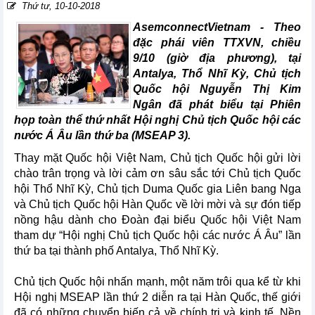
Thứ tư, 10-10-2018
AsemconnectVietnam - Theo
đặc phái viên TTXVN, chiều
9/10 (giờ địa phương), tại
Antalya, Thổ Nhĩ Kỳ, Chủ tịch
Quốc hội Nguyễn Thị Kim
Ngân đã phát biểu tại Phiên
họp toàn thể thứ nhất Hội nghị Chủ tịch Quốc hội các
nước Á Âu lần thứ ba (MSEAP 3).
Thay mặt Quốc hội Việt Nam, Chủ tịch Quốc hội gửi lời
chào trân trọng và lời cảm ơn sâu sắc tới Chủ tịch Quốc
hội Thổ Nhĩ Kỳ, Chủ tịch Duma Quốc gia Liên bang Nga
và Chủ tịch Quốc hội Hàn Quốc về lời mời và sự đón tiếp
nồng hậu dành cho Đoàn đại biểu Quốc hội Việt Nam
tham dự “Hội nghị Chủ tịch Quốc hội các nước Á Âu” lần
thứ ba tại thành phố Antalya, Thổ Nhĩ Kỳ.
Chủ tịch Quốc hội nhấn mạnh, một năm trôi qua kể từ khi
Hội nghị MSEAP lần thứ 2 diễn ra tại Hàn Quốc, thế giới
đã có những chuyển biến cả về chính trị và kinh tế. Nền