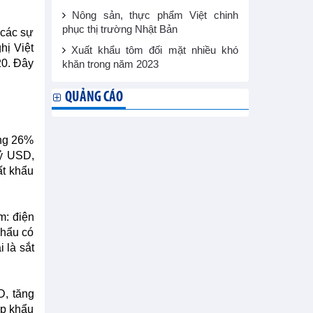
Nông sản, thực phẩm Việt chinh
phục thị trường Nhật Bản
 các sự
hị Việt
Xuất khẩu tôm đối mặt nhiều khó
20. Đây
khăn trong năm 2023
QUẢNG CÁO
ăng 26%
tỷ USD,
ất khẩu
m: điện
khẩu có
 là sắt
D, tăng
ập khẩu