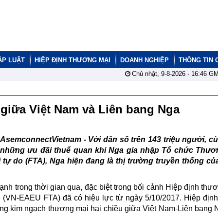
ÁP LUẬT
HIỆP ĐỊNH THƯƠNG MẠI
DOANH NGHIỆP
THÔNG TIN 
Chủ nhật, 9-8-2026 -
16:46
GM
tế giữa Việt Nam và Liên bang Nga
AsemconnectVietnam - Với dân số trên 143 triệu người, c
những ưu đãi thuế quan khi Nga gia nhập Tổ chức Thươ
 tự do (FTA), Nga hiện đang là thị trường truyền thống c
h trong thời gian qua, đặc biệt trong bối cảnh Hiệp định thư
u (VN-EAEU FTA) đã có hiệu lực từ ngày 5/10/2017. Hiệp định
nâng kim ngạch thương mại hai chiều giữa Việt Nam-Liên bang 