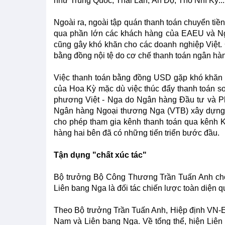
như Trung Quốc, Thái Lan, Ấn Độ, Thổ Nhĩ Kỳ...
Ngoài ra, ngoài tập quán thanh toán chuyển tiền 
qua phần lớn các khách hàng của EAEU và Nga
cũng gây khó khăn cho các doanh nghiệp Việt.
bằng đồng nội tệ do cơ chế thanh toán ngân hà
Việc thanh toán bằng đồng USD gặp khó khăn 
của Hoa Kỳ mặc dù việc thúc đẩy thanh toán s
phương Việt - Nga do Ngân hàng Đầu tư và Ph
Ngân hàng Ngoại thương Nga (VTB) xây dựng,
cho phép tham gia kênh thanh toán qua kênh KF
hàng hai bên đã có những tiến triển bước đầu.
Tận dụng "chất xúc tác"
Bộ trưởng Bộ Công Thương Trần Tuấn Anh cho b
Liên bang Nga là đối tác chiến lược toàn diện 
Theo Bộ trưởng Trần Tuấn Anh, Hiệp định VN-E
Nam và Liên bang Nga. Về tổng thể, hiện Liê