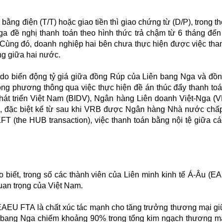
bằng điện (T/T) hoặc giao tiền thì giao chứng từ (D/P), trong th
 đề nghị thanh toán theo hình thức trả chậm từ 6 tháng đế
 Cùng đó, doanh nghiệp hai bên chưa thực hiện được việc tha
ng giữa hai nước.
do biến động tỷ giá giữa đồng Rúp của Liên bang Nga và đ
ong phương thông qua việc thực hiện đề án thúc đẩy thanh to
át triển Việt Nam (BIDV), Ngân hàng Liên doanh Việt-Nga (
 đặc biệt kể từ sau khi VRB được Ngân hàng Nhà nước chấ
T (the HUB transaction), việc thanh toán bằng nội tệ giữa c
iết, trong số các thành viên của Liên minh kinh tế Á-Âu (EA
quan trọng của Việt Nam.
AEU FTA là chất xúc tác mạnh cho tăng trưởng thương mại gi
n bang Nga chiếm khoảng 90% trong tổng kim ngạch thương m