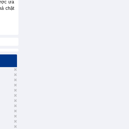
được ưa
há chặt