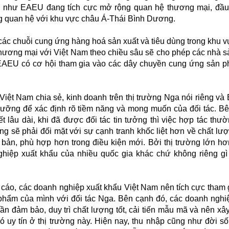
 như EAEU đang tích cực mở rộng quan hệ thương mại, đầu
 quan hệ với khu vực châu Á-Thái Bình Dương.
 các chuỗi cung ứng hàng hoá sản xuất và tiêu dùng trong khu v
 thương mại với Việt Nam theo chiều sâu sẽ cho phép các nhà s
AEU có cơ hội tham gia vào các dây chuyền cung ứng sản p
iệt Nam chia sẻ, kinh doanh trên thị trường Nga nói riêng và
 lưỡng để xác định rõ tiềm năng và mong muốn của đối tác. B
ết lâu dài, khi đã được đối tác tin tưởng thì việc hợp tác thư
g sẽ phải đối mặt với sự cạnh tranh khốc liệt hơn về chất lượ
 bản, phù hợp hơn trong điều kiện mới. Bởi thị trường lớn h
hiệp xuất khẩu của nhiều quốc gia khác chứ không riêng g
cáo, các doanh nghiệp xuất khẩu Việt Nam nên tích cực tham 
 phẩm của mình với đối tác Nga. Bên cạnh đó, các doanh nghi
n đảm bảo, duy trì chất lượng tốt, cải tiến mẫu mã và nên xâ
 uy tín ở thị trường này. Hiện nay, thu nhập cũng như đời s