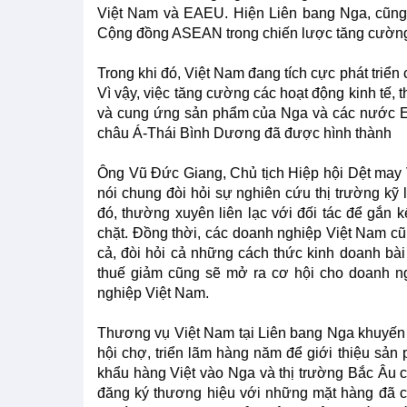
Việt Nam và EAEU. Hiện Liên bang Nga, cũng
Cộng đồng ASEAN trong chiến lược tăng cường
Trong khi đó, Việt Nam đang tích cực phát triển
Vì vậy, việc tăng cường các hoạt động kinh tế,
và cung ứng sản phẩm của Nga và các nước E
châu Á-Thái Bình Dương đã được hình thành
Ông Vũ Đức Giang, Chủ tịch Hiệp hội Dệt may V
nói chung đòi hỏi sự nghiên cứu thị trường kỹ
đó, thường xuyên liên lạc với đối tác để gắn k
chặt. Đồng thời, các doanh nghiệp Việt Nam cũn
cả, đòi hỏi cả những cách thức kinh doanh bài
thuế giảm cũng sẽ mở ra cơ hội cho doanh ng
nghiệp Việt Nam.
Thương vụ Việt Nam tại Liên bang Nga khuyến 
hội chợ, triển lãm hàng năm để giới thiệu sản
khẩu hàng Việt vào Nga và thị trường Bắc Âu cầ
đăng ký thương hiệu với những mặt hàng đã có