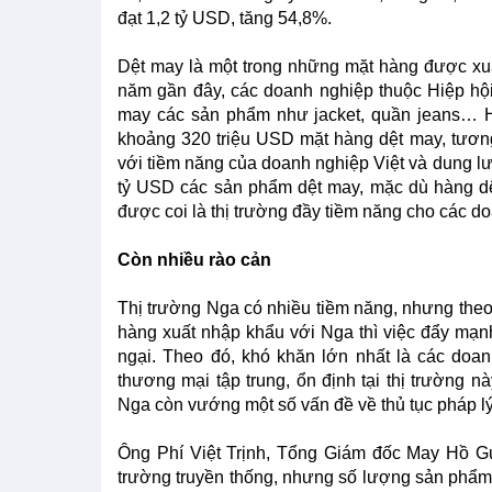
đạt 1,2 tỷ USD, tăng 54,8%.
Dệt may là một trong những mặt hàng được xu
năm gần đây, các doanh nghiệp thuộc Hiệp h
may các sản phẩm như jacket, quần jeans… Hi
khoảng 320 triệu USD mặt hàng dệt may, tươ
với tiềm năng của doanh nghiệp Việt và dung l
tỷ USD các sản phẩm dệt may, mặc dù hàng d
được coi là thị trường đầy tiềm năng cho các do
Còn nhiều rào cản
Thị trường Nga có nhiều tiềm năng, nhưng the
hàng xuất nhập khẩu với Nga thì việc đẩy mạnh 
ngại. Theo đó, khó khăn lớn nhất là các doa
thương mại tập trung, ổn định tại thị trường n
Nga còn vướng một số vấn đề về thủ tục pháp lý
Ông Phí Việt Trịnh, Tổng Giám đốc May Hồ Gư
trường truyền thống, nhưng số lượng sản phẩm 