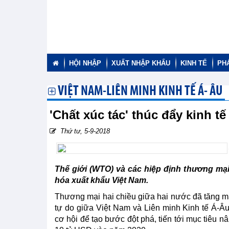
HỘI NHẬP
XUẤT NHẬP KHẨU
KINH TẾ
PH
VIỆT NAM-LIÊN MINH KINH TẾ Á- ÂU
'Chất xúc tác' thúc đẩy kinh 
Thứ tư, 5-9-2018
Thế giới (WTO) và các hiệp định thương mại
hóa xuất khẩu Việt Nam.
Thương mại hai chiều giữa hai nước đã tăng mạn
tự do giữa Việt Nam và Liên minh Kinh tế Á-Â
cơ hội để tạo bước đột phá, tiến tới mục tiêu 