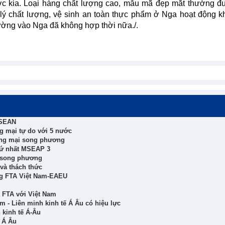
rước kia. Loại hàng chất lượng cao, mẫu mã đẹp mắt thường 
lý chất lượng, vệ sinh an toàn thực phẩm ở Nga hoạt động k
ường vào Nga đã không hợp thời nữa./.
ASEAN
ng mại tự do với 5 nước
ơng mại song phương
thứ nhất MSEAP 3
c song phương
và thách thức
ng FTA Việt Nam-EAEU
a FTA với Việt Nam
m - Liên minh kinh tế Á Âu có hiệu lực
 kinh tế Á-Âu
ế Á Âu