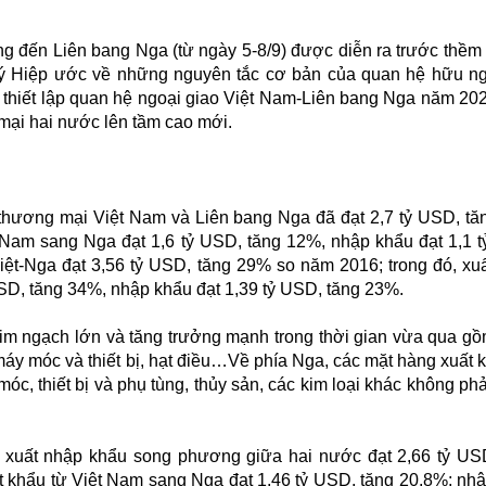
 đến Liên bang Nga (từ ngày 5-8/9) được diễn ra trước thềm
ý Hiệp ước về những nguyên tắc cơ bản của quan hệ hữu ng
thiết lập quan hệ ngoại giao Việt Nam-Liên bang Nga năm 20
 mại hai nước lên tầm cao mới.
hương mại Việt Nam và Liên bang Nga đã đạt 2,7 tỷ USD, t
t Nam sang Nga đạt 1,6 tỷ USD, tăng 12%, nhập khẩu đạt 1,1 
ệt-Nga đạt 3,56 tỷ USD, tăng 29% so năm 2016; trong đó, xu
SD, tăng 34%, nhập khẩu đạt 1,39 tỷ USD, tăng 23%.
im ngạch lớn và tăng trưởng mạnh trong thời gian vừa qua gồ
, máy móc và thiết bị, hạt điều…Về phía Nga, các mặt hàng xuất 
, thiết bị và phụ tùng, thủy sản, các kim loại khác không phải
 xuất nhập khẩu song phương giữa hai nước đạt 2,66 tỷ US
t khẩu từ Việt Nam sang Nga đạt 1,46 tỷ USD, tăng 20,8%; nh