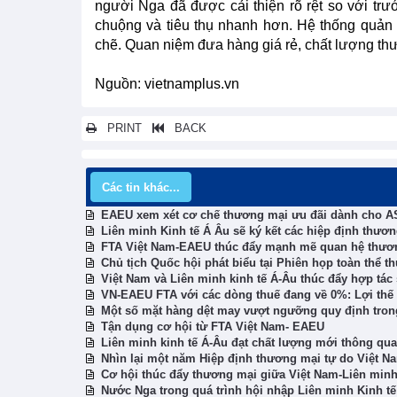
người Nga đã được cải thiện rõ rệt so với t
chuộng và tiêu thụ nhanh hơn. Hệ thống quản 
chẽ. Quan niệm đưa hàng giá rẻ, chất lượng th
Nguồn: vietnamplus.vn
PRINT
BACK
Các tin khác...
EAEU xem xét cơ chế thương mại ưu đãi dành cho 
Liên minh Kinh tế Á Âu sẽ ký kết các hiệp định thươ
FTA Việt Nam-EAEU thúc đẩy mạnh mẽ quan hệ thư
Chủ tịch Quốc hội phát biểu tại Phiên họp toàn thể 
Việt Nam và Liên minh kinh tế Á-Âu thúc đẩy hợp tá
VN-EAEU FTA với các dòng thuế đang về 0%: Lợi thế 
Một số mặt hàng dệt may vượt ngưỡng quy định tro
Tận dụng cơ hội từ FTA Việt Nam- EAEU
Liên minh kinh tế Á-Âu đạt chất lượng mới thông qu
Nhìn lại một năm Hiệp định thương mại tự do Việt Na
Cơ hội thúc đẩy thương mại giữa Việt Nam-Liên minh
Nước Nga trong quá trình hội nhập Liên minh Kinh t