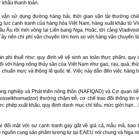
ư khâu thanh toán.
ếu vẫn sử dụng đường hàng hải, thời gian vận tải thường ch
g lực cạnh tranh của hàng hóa Việt Nam, hàng xuất khẩu từ V
 Âu rồi mới vòng lại Liên bang Nga. Hoặc, tới cảng Vladivost
ây nên chi phí vận chuyển lớn hơn so với hàng vận chuyển t
n phi thuế như: quy định về vệ sinh an toàn thực phẩm, quy 
i với hàng nông thủy sản của Việt Nam như gạo, rau, quả, thủy
i chuẩn mực và thông lệ quốc tế. Việc này dẫn đến việc hàng 
Nông nghiệp và Phát triển nông thôn (NAFIQAD) và Cơ quan li
osselkhornadzor) thường chậm trễ, cơ chế trao đổi thông tin 
c phép xuất khẩu, quy định danh mục chỉ tiêu, mức giới hạn…
đối mặt với sự cạnh tranh gay gắt về giá cả, mẫu mã, bao b
có nguồn cung sản phẩm tương tự tại EAEU nói chung và Nga nó