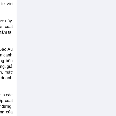
 tư với
ực này.
ản xuất
hẩm tại
 Bắc Âu
ên cạnh
ờng bền
ng, giá
ơn, mức
ì doanh
gia các
ệp xuất
y dựng,
ống của