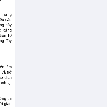
, những
yêu cầu
ờng này
ng xứng
trên 10
ưng đây
yên làm
 và trở
ao dịch
anh tại
ững thị
ời gian