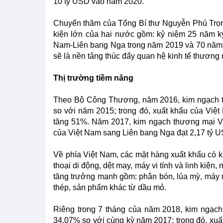
10 tỷ USD vào năm 2020.
Chuyến thăm của Tổng Bí thư Nguyễn Phú Trọng
kiện lớn của hai nước gồm: kỷ niệm 25 năm k
Nam-Liên bang Nga trong năm 2019 và 70 năm 
sẽ là nền tảng thúc đẩy quan hệ kinh tế thương
Thị trường tiềm năng
Theo Bộ Công Thương, năm 2016, kim ngạch t
so với năm 2015; trong đó, xuất khẩu của Việ
tăng 51%. Năm 2017, kim ngạch thương mại Vi
của Việt Nam sang Liên bang Nga đạt 2,17 tỷ U
Về phía Việt Nam, các mặt hàng xuất khẩu có k
thoại di động, dệt may, máy vi tính và linh kiện
tăng trưởng mạnh gồm: phân bón, lúa mỳ, máy móc
thép, sản phẩm khác từ dầu mỏ.
Riêng trong 7 tháng của năm 2018, kim ngạch
34,07% so với cùng kỳ năm 2017; trong đó, xuấ