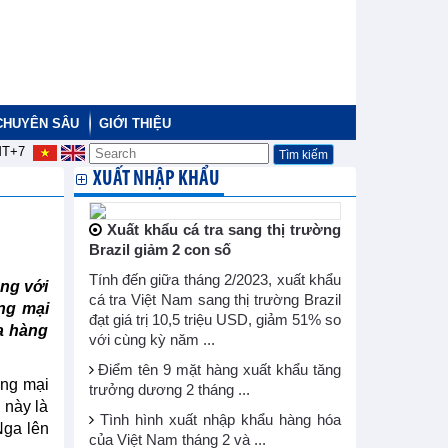
CHUYÊN SÂU
GIỚI THIỆU
T+7
XUẤT NHẬP KHẨU
Xuất khẩu cá tra sang thị trường
Brazil giảm 2 con số
Tính đến giữa tháng 2/2023, xuất khẩu
ùng với
cá tra Việt Nam sang thị trường Brazil
ng mại
đạt giá trị 10,5 triệu USD, giảm 51% so
ủa hàng
với cùng kỳ năm ...
Điểm tên 9 mặt hàng xuất khẩu tăng
ơng mại
trưởng dương 2 tháng ...
 này là
Tình hình xuất nhập khẩu hàng hóa
Nga lên
của Việt Nam tháng 2 và ...