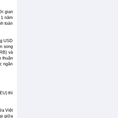
ời gian
n 1 năm
nh toán
ồng USD
án song
VRB) và
p thuận
ác ngân
EU) thì
ữa Việt
ại giữa