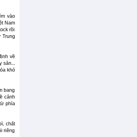
iếm vào
iệt Nam
ock rồi
ừ Trung
định về
 sản...
hóa khó
ên bang
về cảnh
từ phía
ì, chất
i riêng