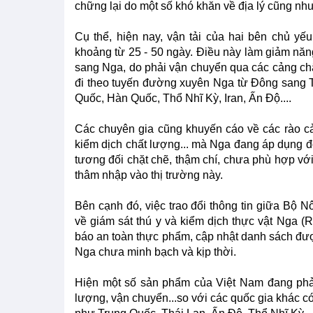
chững lại do một số khó khăn về địa lý cũng nh
Cụ thể, hiện nay, vận tải của hai bên chủ y
khoảng từ 25 - 50 ngày. Điều này làm giảm năn
sang Nga, do phải vận chuyển qua các cảng châu
đi theo tuyến đường xuyên Nga từ Đông sang T
Quốc, Hàn Quốc, Thổ Nhĩ Kỳ, Iran, Ấn Độ....
Các chuyên gia cũng khuyến cáo về các rào cả
kiểm dịch chất lượng... mà Nga đang áp dụng đố
tương đối chặt chẽ, thậm chí, chưa phù hợp vớ
thâm nhập vào thị trường này.
Bên cạnh đó, việc trao đổi thông tin giữa Bộ 
về giám sát thú y và kiểm dịch thực vật Nga (R
báo an toàn thực phẩm, cập nhật danh sách đượ
Nga chưa minh bạch và kịp thời.
Hiện một số sản phẩm của Việt Nam đang phải 
lượng, vận chuyển...so với các quốc gia khác 