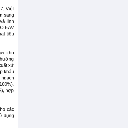
7, Việt
m sang
và linh
C/O EAV
ạt tiêu
lực cho
u hướng
xuất xứ
ập khẩu
m ngạch
(100%),
%), hợp
cho các
sử dụng