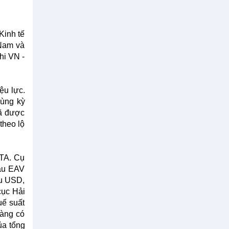
Kinh tế
 Nam và
hi VN -
ệu lực.
cùng kỳ
đã được
theo lộ
FTA. Cụ
mẫu EAV
ệu USD,
cục Hải
uế suất
hàng có
ủa tổng