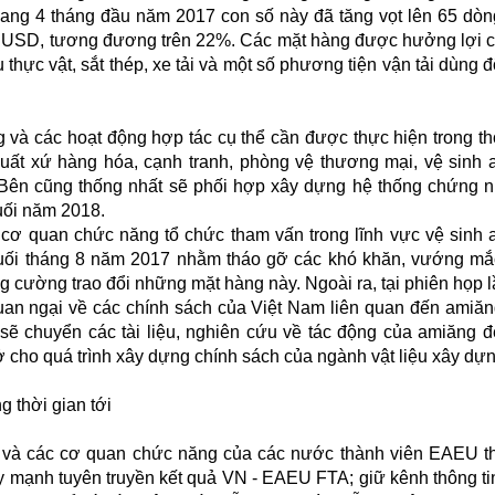
sang 4 tháng đầu năm 2017 con số này đã tăng vọt lên 65 dò
ệu USD, tương đương trên 22%. Các mặt hàng được hưởng lợi 
 thực vật, sắt thép, xe tải và một số phương tiện vận tải dùng 
và các hoạt động hợp tác cụ thể cần được thực hiện trong th
xuất xứ hàng hóa, cạnh tranh, phòng vệ thương mại, vệ sinh 
 Bên cũng thống nhất sẽ phối hợp xây dựng hệ thống chứng 
uối năm 2018.
 cơ quan chức năng tổ chức tham vấn trong lĩnh vực vệ sinh 
cuối tháng 8 năm 2017 nhằm tháo gỡ các khó khăn, vướng mắ
ng cường trao đổi những mặt hàng này. Ngoài ra, tại phiên họp l
uan ngại về các chính sách của Việt Nam liên quan đến amiăn
 sẽ chuyển các tài liệu, nghiên cứu về tác động của amiăng 
 cho quá trình xây dựng chính sách của ngành vật liệu xây dựn
g thời gian tới
Âu và các cơ quan chức năng của các nước thành viên EAEU t
y mạnh tuyên truyền kết quả VN - EAEU FTA; giữ kênh thông ti