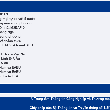
ASEAN
ng mại tự do với 5 nước
ơng mại song phương
thứ nhất MSEAP 3
 bang Nga
c song phương
và thách thức
ng FTA Việt Nam-EAEU
a FTA với Việt Nam
 kinh tế Á-Âu
ế Á Âu
t Nam và EAEU
t Nam và EAEU
i thế từ FTA
© Trung tâm Thông tin Công Nghiệp và Thương mại
Giấy phép của Bộ Thông tin và Truyền thông số 115