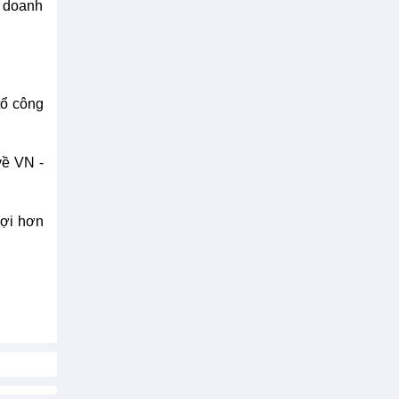
o doanh
tổ công
về VN -
lợi hơn