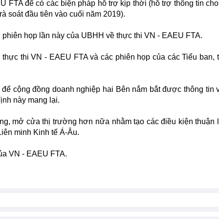
U FTA để có các biện pháp hỗ trợ kịp thời (hỗ trợ thông tin ch
rà soát đầu tiên vào cuối năm 2019).
ại phiên họp lần này của UBHH về thực thi VN - EAEU FTA.
thực thi VN - EAEU FTA và các phiên họp của các Tiểu ban, 
ền để cộng đồng doanh nghiệp hai Bên nắm bắt được thông tin 
ịnh này mang lại.
ng, mở cửa thị trường hơn nữa nhằm tạo các điều kiện thuận 
iên minh Kinh tế Á-Âu.
 của VN - EAEU FTA.