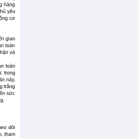
ng hàng
chủ yếu
động cơ
ời gian
an toàn
nhận và
an toàn
c trong
ần này,
g trắng
đến sức
g.
heo dõi
n, tham