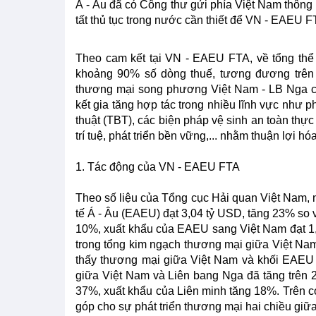
Á - Âu đã có Công thư gửi phía Việt Nam thông 
tất thủ tục trong nước cần thiết để VN - EAEU 
Theo cam kết tại VN - EAEU FTA, về tổng th
khoảng 90% số dòng thuế, tương đương trên
thương mại song phương Việt Nam - LB Nga có
kết gia tăng hợp tác trong nhiều lĩnh vực như p
thuật (TBT), các biện pháp vệ sinh an toàn th
trí tuệ, phát triển bền vững,... nhằm thuận lợi h
1. Tác động của VN - EAEU FTA
Theo số liệu của Tổng cục Hải quan Việt Nam,
tế Á - Âu (EAEU) đạt 3,04 tỷ USD, tăng 23% so 
10%, xuất khẩu của EAEU sang Việt Nam đạt 1
trong tổng kim ngạch thương mại giữa Việt N
thấy thương mại giữa Việt Nam và khối EAEU 
giữa Việt Nam và Liên bang Nga đã tăng trên 
37%, xuất khẩu của Liên minh tăng 18%. Trên cơ
góp cho sự phát triển thương mại hai chiều gi