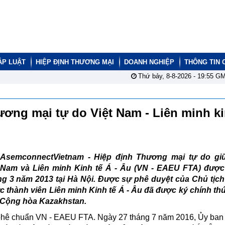
ÁP LUẬT
HIỆP ĐỊNH THƯƠNG MẠI
DOANH NGHIỆP
THÔNG TIN 
Thứ bảy, 8-8-2026 -
19:55
GM
ương mại tự do Việt Nam - Liên minh ki
AsemconnectVietnam - Hiệp định Thương mại tự do giữ
Nam và Liên minh Kinh tế Á - Âu (VN - EAEU FTA) được
g 3 năm 2013 tại Hà Nội. Được sự phê duyệt của Chủ tịch
 thành viên Liên minh Kinh tế Á - Âu đã được ký chính th
 Cộng hòa Kazakhstan.
phê chuẩn VN - EAEU FTA. Ngày 27 tháng 7 năm 2016, Ủy ban 