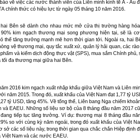
báo về việc các nước thành viên của Liên minh kinh tế Á - Âu 
FTA chính thức có hiệu lực từ ngày 05 tháng 10 năm 2016.
ể hai Bên sẽ dành cho nhau mức mở cửa thị trường hàng hó
 90% kim ngạch thương mại song phương hiện tại, sẽ là cơ
 thể tăng trưởng mạnh mẽ hơn thời gian tới. Ngoài ra, hai 
hòng vệ thương mại, quy tắc xuất xứ, quản lý hải quan, các rào
ực phẩm và kiểm dịch động thực vật (SPS), mua sắm Chính phủ,
óa tối đa thương mại giữa hai Bên.
 năm 2016 kim ngạch xuất nhập khẩu giữa Việt Nam và Liên mi
với năm 2015. Trong đó, xuất khẩu của Việt Nam đạt 1,77 tỷ US
,27 tỷ USD, tăng 45%. Về tổng thể, Liên bang Nga chiếm kho
am và EAEU. Những số liệu sơ bộ của 8 tháng đầu năm 2017 c
đang tiếp tục tăng trưởng. Ví dụ: thương mại 8 tháng đầu n
29% so với cùng kỳ năm ngoái, trong đó xuất khẩu của Việt N
 sở các số liệu này, trong thời gian qua chắc chắn Hiệp định 
ữa Việt Nam và các nước EAEU.