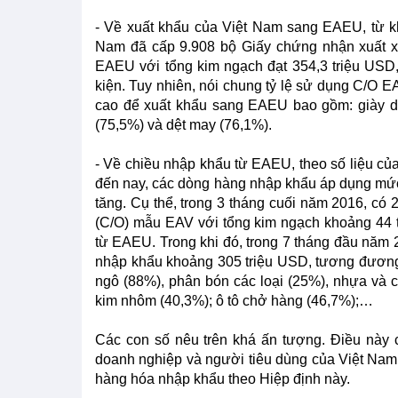
- Về xuất khẩu của Việt Nam sang EAEU, từ k
Nam đã cấp 9.908 bộ Giấy chứng nhận xuất 
EAEU với tổng kim ngạch đạt 354,3 triệu USD, c
kiện. Tuy nhiên, nói chung tỷ lệ sử dụng C/O 
cao để xuất khẩu sang EAEU bao gồm: giày dép
(75,5%) và dệt may (76,1%).
- Về chiều nhập khẩu từ EAEU, theo số liệu củ
đến nay, các dòng hàng nhập khẩu áp dụng mức
tăng. Cụ thể, trong 3 tháng cuối năm 2016, c
(C/O) mẫu EAV với tổng kim ngạch khoảng 44
từ EAEU. Trong khi đó, trong 7 tháng đầu năm 
nhập khẩu khoảng 305 triệu USD, tương đương
ngô (88%), phân bón các loại (25%), nhựa và 
kim nhôm (40,3%); ô tô chở hàng (46,7%);…
Các con số nêu trên khá ấn tượng. Điều này 
doanh nghiệp và người tiêu dùng của Việt Na
hàng hóa nhập khẩu theo Hiệp định này.