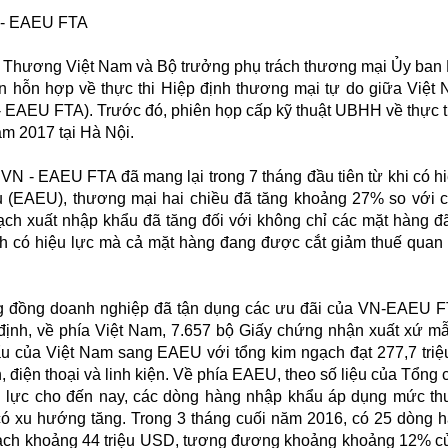
N - EAEU FTA
 Thương Việt Nam và Bộ trưởng phụ trách thương mại Ủy ban 
an hỗn hợp về thực thi Hiệp định thương mại tự do giữa Việt
- EAEU FTA). Trước đó, phiên họp cấp kỹ thuật UBHH về thực t
ăm 2017 tại Hà Nội.
 VN - EAEU FTA đã mang lại trong 7 tháng đầu tiên từ khi có hi
Âu (EAEU), thương mại hai chiều đã tăng khoảng 27% so với 
gạch xuất nhập khẩu đã tăng đối với không chỉ các mặt hàng 
nh có hiệu lực mà cả mặt hàng đang được cắt giảm thuế quan 
ng đồng doanh nghiệp đã tận dụng các ưu đãi của VN-EAEU 
p định, về phía Việt Nam, 7.657 bộ Giấy chứng nhận xuất xứ 
u của Việt Nam sang EAEU với tổng kim ngạch đạt 277,7 tri
, điện thoại và linh kiện. Về phía EAEU, theo số liệu của Tổng 
 lực cho đến nay, các dòng hàng nhập khẩu áp dụng mức th
có xu hướng tăng. Trong 3 tháng cuối năm 2016, có 25 dòng 
ạch khoảng 44 triệu USD, tương đương khoảng khoảng 12% c