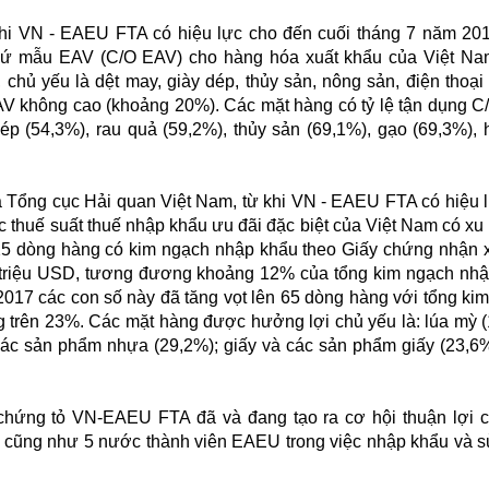
hi VN - EAEU FTA có hiệu lực cho đến cuối tháng 7 năm 201
xứ mẫu EAV (C/O EAV) cho hàng hóa xuất khẩu của Việt Na
hủ yếu là dệt may, giày dép, thủy sản, nông sản, điện thoại 
EAV không cao (khoảng 20%). Các mặt hàng có tỷ lệ tận dụng 
 (54,3%), rau quả (59,2%), thủy sản (69,1%), gạo (69,3%), h
a Tổng cục Hải quan Việt Nam, từ khi VN - EAEU FTA có hiệu 
 thuế suất thuế nhập khẩu ưu đãi đặc biệt của Việt Nam có x
ó 25 dòng hàng có kim ngạch nhập khẩu theo Giấy chứng nhận 
 triệu USD, tương đương khoảng 12% của tổng kim ngạch nh
2017 các con số này đã tăng vọt lên 65 dòng hàng với tổng ki
 trên 23%. Các mặt hàng được hưởng lợi chủ yếu là: lúa mỳ 
các sản phẩm nhựa (29,2%); giấy và các sản phẩm giấy (23,6
chứng tỏ VN-EAEU FTA đã và đang tạo ra cơ hội thuận lợi 
m cũng như 5 nước thành viên EAEU trong việc nhập khẩu và 