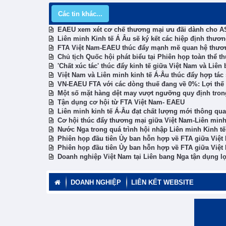
Các tin khác...
EAEU xem xét cơ chế thương mại ưu đãi dành cho 
Liên minh Kinh tế Á Âu sẽ ký kết các hiệp định thươ
FTA Việt Nam-EAEU thúc đẩy mạnh mẽ quan hệ thư
Chủ tịch Quốc hội phát biểu tại Phiên họp toàn thể 
'Chất xúc tác' thúc đẩy kinh tế giữa Việt Nam và Liên
Việt Nam và Liên minh kinh tế Á-Âu thúc đẩy hợp tá
VN-EAEU FTA với các dòng thuế đang về 0%: Lợi thế 
Một số mặt hàng dệt may vượt ngưỡng quy định tro
Tận dụng cơ hội từ FTA Việt Nam- EAEU
Liên minh kinh tế Á-Âu đạt chất lượng mới thông qu
Cơ hội thúc đẩy thương mại giữa Việt Nam-Liên minh
Nước Nga trong quá trình hội nhập Liên minh Kinh t
Phiên họp đầu tiên Ủy ban hỗn hợp về FTA giữa Việ
Phiên họp đầu tiên Ủy ban hỗn hợp về FTA giữa Việ
Doanh nghiệp Việt Nam tại Liên bang Nga tận dụng lợ
DOANH NGHIỆP
LIÊN KẾT WEBSITE