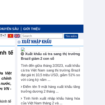
CHUYÊN SÂU
GIỚI THIỆU
T+7
XUẤT NHẬP KHẨU
nh tế
Xuất khẩu cá tra sang thị trường
Brazil giảm 2 con số
Tính đến giữa tháng 2/2023, xuất khẩu
cá tra Việt Nam sang thị trường Brazil
a Việt
đạt giá trị 10,5 triệu USD, giảm 51% so
 chính
với cùng kỳ năm ...
 nước,
Điểm tên 9 mặt hàng xuất khẩu tăng
ức VN -
trưởng dương 2 tháng ...
Tình hình xuất nhập khẩu hàng hóa
kinh tế
của Việt Nam tháng 2 và ...