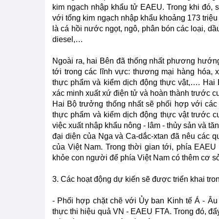
kim ngạch nhập khẩu tử EAEU. Trong khi đó, 
với tổng kim ngạch nhập khẩu khoảng 173 tri
là cá hồi nước ngọt, ngô, phân bón các loại, dầu
diesel,…
Ngoài ra, hai Bên đã thống nhất phương hướng 
tới trong các lĩnh vực: thương mại hàng hóa, 
thực phẩm và kiểm dịch động thực vật,…. Hai
xác minh xuất xứ điện tử và hoàn thành trước c
Hai Bộ trưởng thống nhất sẽ phối hợp với các
thực phẩm và kiểm dịch động thực vật trước 
việc xuất nhập khẩu nông - lâm - thủy sản và tă
đại diện của Nga và Ca-dắc-xtan đã nêu các q
của Việt Nam. Trong thời gian tới, phía EAEU
khỏe con người để phía Việt Nam có thêm cơ sở
3. Các hoạt động dự kiến sẽ được triển khai tron
- Phối hợp chặt chẽ với Ủy ban Kinh tế Á - 
thực thi hiệu quả VN - EAEU FTA. Trong đó, đẩ