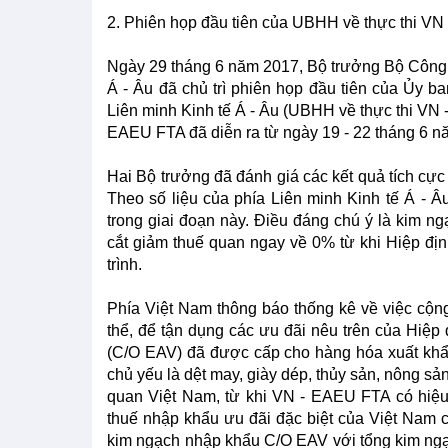
2. Phiên họp đầu tiên của UBHH về thực thi V
Ngày 29 tháng 6 năm 2017, Bộ trưởng Bộ Công
Á - Âu đã chủ trì phiên họp đầu tiên của Ủy b
Liên minh Kinh tế Á - Âu (UBHH về thực thi VN 
EAEU FTA đã diễn ra từ ngày 19 - 22 tháng 6 n
Hai Bộ trưởng đã đánh giá các kết quả tích cực
Theo số liệu của phía Liên minh Kinh tế Á - 
trong giai đoạn này. Điều đáng chú ý là kim n
cắt giảm thuế quan ngay về 0% từ khi Hiệp đị
trình.
Phía Việt Nam thông báo thống kê về việc cộ
thể, để tận dụng các ưu đãi nêu trên của Hiệ
(C/O EAV) đã được cấp cho hàng hóa xuất khẩ
chủ yếu là dệt may, giày dép, thủy sản, nông sản
quan Việt Nam, từ khi VN - EAEU FTA có hiệu
thuế nhập khẩu ưu đãi đặc biệt của Việt Nam 
kim ngạch nhập khẩu C/O EAV với tổng kim ng