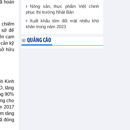
đã hoàn
Nông sản, thực phẩm Việt chinh
phục thị trường Nhật Bản
Xuất khẩu tôm đối mặt nhiều khó
a chiếm
khăn trong năm 2023
 sở để
Bên cam
QUẢNG CÁO
 cản kỹ
 sở hữu
nh Kinh
D, tăng
ảng 90%
ũng cho
ăm 2017
am tăng
đã đóng