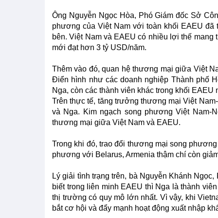
Ông Nguyễn Ngọc Hòa, Phó Giám đốc Sở Công
phương của Việt Nam với toàn khối EAEU đã t
bên. Việt Nam và EAEU có nhiều lợi thế mang
mới đạt hơn 3 tỷ USD/năm.
Thêm vào đó, quan hệ thương mại giữa Việt N
Điển hình như các doanh nghiệp Thành phố Hồ
Nga, còn các thành viên khác trong khối EAEU n
Trên thực tế, tăng trưởng thương mại Việt Nam
và Nga. Kim ngạch song phương Việt Nam-Nga
thương mại giữa Việt Nam và EAEU.
Trong khi đó, trao đổi thương mại song phương
phương với Belarus, Armenia thậm chí còn giả
Lý giải tình trạng trên, bà Nguyễn Khánh Ngọ
biết trong liên minh EAEU thì Nga là thành viê
thị trường có quy mô lớn nhất. Vì vậy, khi V
bắt cơ hội và đẩy mạnh hoạt động xuất nhập kh