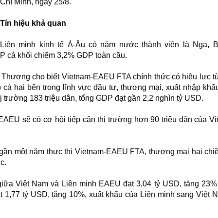
Chí Minh, ngày 25/8.
Tín hiệu khả quan
Liên minh kinh tế Á-Âu có năm nước thành viên là Nga, B
DP cả khối chiếm 3,2% GDP toàn cầu.
hương cho biết Vietnam-EAEU FTA chính thức có hiệu lực t
cả hai bên trong lĩnh vực đầu tư, thương mại, xuất nhập khẩu
ị trường 183 triệu dân, tổng GDP đạt gần 2,2 nghìn tỷ USD.
AEU sẽ có cơ hội tiếp cận thị trường hơn 90 triệu dân của V
 gần một năm thực thi Vietnam-EAEU FTA, thương mại hai chi
c.
giữa Việt Nam và Liên minh EAEU đạt 3,04 tỷ USD, tăng 23%
t 1,77 tỷ USD, tăng 10%, xuất khẩu của Liên minh sang Việt 