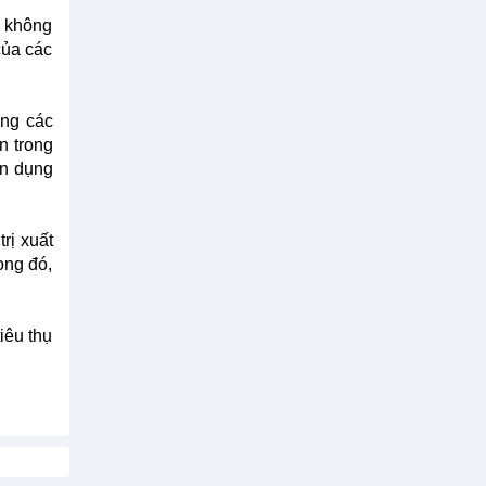
à không
của các
ằng các
n trong
ận dụng
rị xuất
ong đó,
iêu thụ