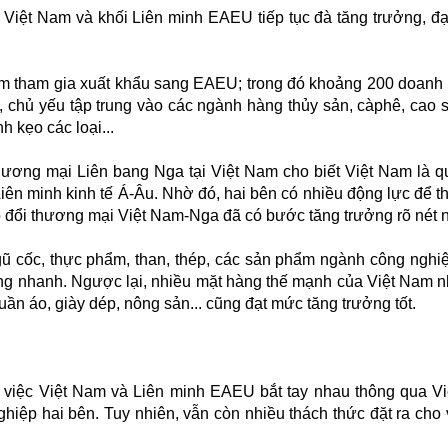
iệt Nam và khối Liên minh EAEU tiếp tục đà tăng trưởng, đạt
am tham gia xuất khẩu sang EAEU; trong đó khoảng 200 doanh
 chủ yếu tập trung vào các ngành hàng thủy sản, càphê, cao s
nh kẹo các loại...
ương mại Liên bang Nga tại Việt Nam cho biết Việt Nam là q
Liên minh kinh tế Á-Âu. Nhờ đó, hai bên có nhiều động lực để t
o đổi thương mại Việt Nam-Nga đã có bước tăng trưởng rõ nét n
ũ cốc, thực phẩm, than, thép, các sản phẩm ngành công nghiệ
ng nhanh. Ngược lại, nhiều mặt hàng thế mạnh của Việt Nam n
uần áo, giày dép, nông sản... cũng đạt mức tăng trưởng tốt.
t, việc Việt Nam và Liên minh EAEU bắt tay nhau thông qua V
ệp hai bên. Tuy nhiên, vẫn còn nhiều thách thức đặt ra cho v