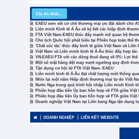
Các tin khác...
EAEU xem xét cơ chế thương mại ưu đãi dành cho 
Liên minh Kinh tế Á Âu sẽ ký kết các hiệp định thươ
FTA Việt Nam-EAEU thúc đẩy mạnh mẽ quan hệ thư
Chủ tịch Quốc hội phát biểu tại Phiên họp toàn thể 
'Chất xúc tác' thúc đẩy kinh tế giữa Việt Nam và Liên
Việt Nam và Liên minh kinh tế Á-Âu thúc đẩy hợp tá
VN-EAEU FTA với các dòng thuế đang về 0%: Lợi thế 
Một số mặt hàng dệt may vượt ngưỡng quy định tro
Tận dụng cơ hội từ FTA Việt Nam- EAEU
Liên minh kinh tế Á-Âu đạt chất lượng mới thông qu
Nhìn lại một năm Hiệp định thương mại tự do Việt Na
Nước Nga trong quá trình hội nhập Liên minh Kinh t
Phiên họp đầu tiên Ủy ban hỗn hợp về FTA giữa Việ
Phiên họp đầu tiên Ủy ban hỗn hợp về FTA giữa Việ
Doanh nghiệp Việt Nam tại Liên bang Nga tận dụng lợ
DOANH NGHIỆP
LIÊN KẾT WEBSITE