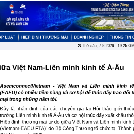
ÁP LUẬT
HIỆP ĐỊNH THƯƠNG MẠI
DOANH NGHIỆP
THÔNG TIN 
Thứ sáu, 7-8-2026 -
19:25
GM
iữa Việt Nam-Liên minh kinh tế Á-Âu
AsemconnectVietnam - Việt Nam và Liên minh kinh t
(EAEU) có nhiều tiềm năng và cơ hội để thúc đẩy trao đổi
mại trong những năm tới.
Đây là nhận định của các chuyên gia tại Hội thảo giới thiệu
trường Liên minh kinh tế Á-Âu và cơ hội thúc đẩy xuất khẩu th
Hiệp định thương mại tự do giữa Việt Nam và Liên minh kinh 
(Vietnam-EAEU FTA)” do Bộ Công Thương tổ chức tại Thành