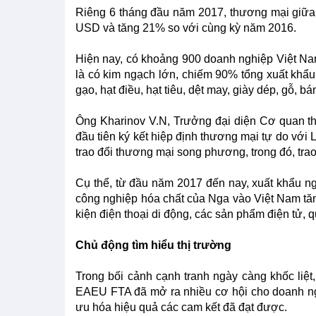
Riêng 6 tháng đầu năm 2017, thương mại giữa V
USD và tăng 21% so với cùng kỳ năm 2016.
Hiện nay, có khoảng 900 doanh nghiệp Việt N
là có kim ngạch lớn, chiếm 90% tổng xuất khẩu,
gạo, hạt điều, hạt tiêu, dệt may, giày dép, gỗ, bá
Ông Kharinov V.N, Trưởng đại diện Cơ quan th
đầu tiên ký kết hiệp định thương mại tự do với 
trao đổi thương mại song phương, trong đó, tra
Cụ thể, từ đầu năm 2017 đến nay, xuất khẩu ng
công nghiệp hóa chất của Nga vào Việt Nam tă
kiện điện thoại di động, các sản phẩm điện tử, q
Chủ động tìm hiểu thị trường
Trong bối cảnh cạnh tranh ngày càng khốc liệ
EAEU FTA đã mở ra nhiều cơ hội cho doanh nghi
ưu hóa hiệu quả các cam kết đã đạt được.