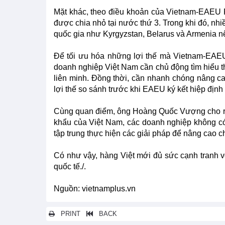
Mặt khác, theo điều khoản của Vietnam-EAEU 
được chia nhỏ tại nước thứ 3. Trong khi đó, n
quốc gia như Kyrgyzstan, Belarus và Armenia nê
Để tối ưu hóa những lợi thế mà Vietnam-EAE
doanh nghiệp Việt Nam cần chủ động tìm hiểu th
liên minh. Đồng thời, cần nhanh chóng nâng c
lợi thế so sánh trước khi EAEU ký kết hiệp định
Cùng quan điểm, ông Hoàng Quốc Vượng cho rằng
khẩu của Việt Nam, các doanh nghiệp không có
tập trung thực hiện các giải pháp để nâng cao
Có như vậy, hàng Việt mới đủ sức cạnh tranh vớ
quốc tế./.
Nguồn: vietnamplus.vn
PRINT
BACK