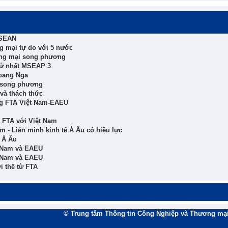
ASEAN
ng mại tự do với 5 nước
ơng mại song phương
thứ nhất MSEAP 3
 bang Nga
c song phương
và thách thức
ng FTA Việt Nam-EAEU
a FTA với Việt Nam
m - Liên minh kinh tế Á Âu có hiệu lực
ế Á Âu
t Nam và EAEU
t Nam và EAEU
i thế từ FTA
© Trung tâm Thông tin Công Nghiệp và Thương mại