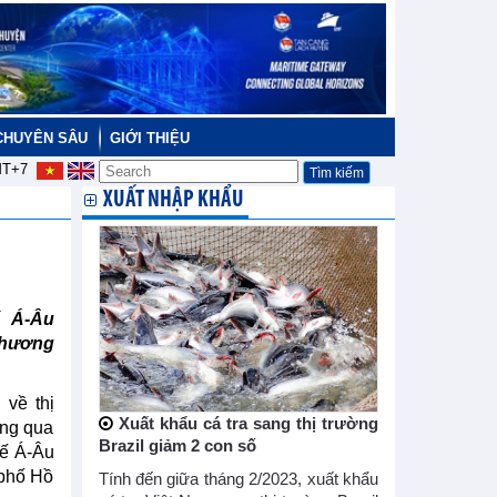
CHUYÊN SÂU
GIỚI THIỆU
T+7
XUẤT NHẬP KHẨU
ế Á-Âu
 thương
 về thị
Xuất khẩu cá tra sang thị trường
ông qua
Brazil giảm 2 con số
tế Á-Âu
 phố Hồ
Tính đến giữa tháng 2/2023, xuất khẩu