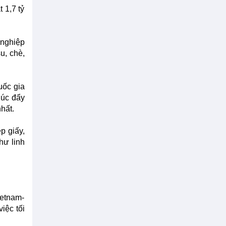
 1,7 tỷ
 nghiệp
u, chè,
uốc gia
húc đẩy
hất.
p giấy,
hư linh
ietnam-
iệc tối