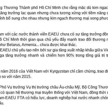
 Thương Thành phố Hồ Chí Minh cho rằng mặc dù kim ngạc
ăng trưởng lạc quan nhưng chưa tương xứng với tiềm năng 
 tính bổ sung cho nhau nhưng kim ngạch thương mại song phư
am với các nước thành viên EAEU chưa có sự tăng trưởng đồ
 Chí Minh thời gian qua chủ yếu đẩy mạnh trao đổi thương 
hư Belarus, Armenia... chưa được khai thác.
-EAEU chủ yếu tạo nên bởi sự gia tăng xuất nhập khẩu giữa V
 tăng trưởng nhanh và chiếm hơn 90% trong tổng giá trị t
 năm 2016 của Việt Nam với Kyrgyzstan chỉ cầm chừng, trao đ
m so với năm 2015.
c, Phó Vụ trưởng Vụ thị trường châu Âu-châu Mỹ, Bộ Công Thư
n có quan hệ thương mại truyền thống với Việt Nam, đồng thời 
ietnam-EAEU FTA có hiệu lực, doanh nghiệp hai nước nhanh ch
ẩu.