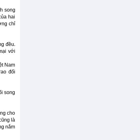
h song
của hai
ơng chỉ
ng đều.
mại với
iệt Nam
rao đổi
ổi song
ơng cho
cũng là
óng nắm