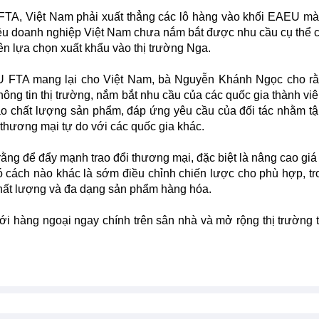
FTA, Việt Nam phải xuất thẳng các lô hàng vào khối EAEU m
hiều doanh nghiệp Việt Nam chưa nắm bắt được nhu cầu cụ thể 
n lựa chọn xuất khẩu vào thị trường Nga.
U FTA mang lại cho Việt Nam, bà Nguyễn Khánh Ngọc cho r
ông tin thị trường, nắm bắt nhu cầu của các quốc gia thành viê
ao chất lượng sản phẩm, đáp ứng yêu cầu của đối tác nhằm t
 thương mại tự do với các quốc gia khác.
 để đẩy mạnh trao đổi thương mại, đặc biệt là nâng cao giá t
 cách nào khác là sớm điều chỉnh chiến lược cho phù hợp, tr
 chất lượng và đa dạng sản phẩm hàng hóa.
i hàng ngoại ngay chính trên sân nhà và mở rộng thị trường t