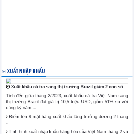
Tác động và giải pháp tận dụng ưu đãi từ hiệp định đối tác kinh
tế Việt Nam – Nhật Bản (VJEPA)
Việt Nam kết thúc đàm phán TPP với Hoa Kỳ và Nhật bản
Hiệp định đối tác kinh tế Việt Nam - Nhật Bản: Động lực cho
tăng trưởng thương mại
Toàn văn Hiệp định đối tác kinh tế giữa Việt Nam và Nhật Bản
Hiệp định tránh đánh thuế hai lần giữa Việt Nam và Nhật Bản
Tóm tắt cam kết của Việt Nam trong Hiệp định đối tác kinh tế
toàn diện Việt Nam - Nhật Bản (EPA)
Thông tư số 25/2015/TT-BTC ban hành Biểu thuế nhập khẩu ưu
đãi đặc biệt của Việt Nam để thực hiện Hiệp định Đối tác kinh tế Việt
Nam - Nhật Bản giai đoạn 2015-2019
XUẤT NHẬP KHẨU
Xuất khẩu cá tra sang thị trường Brazil giảm 2 con số
Tính đến giữa tháng 2/2023, xuất khẩu cá tra Việt Nam sang
thị trường Brazil đạt giá trị 10,5 triệu USD, giảm 51% so với
cùng kỳ năm ...
Điểm tên 9 mặt hàng xuất khẩu tăng trưởng dương 2 tháng
...
Tình hình xuất nhập khẩu hàng hóa của Việt Nam tháng 2 và