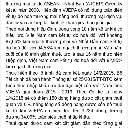
thương mại tự do ASEAN - Nhật Bản (AJCEP) được ký
kết từ năm 2008. Hiệp định VJEPA có nội dung toàn diện
về tự do hoá thương mại hàng hoá, thương mại dịch vụ,
đầu tư và các hợp tác kinh tế khác giữa hai quốc gia.
Theo nội dung hiệp định, trong vòng 10 năm kể từ khi có
hiệu lực, Việt Nam cam kết tự do hoá đối với khoảng
87,66% kim ngạch thương mại và Nhật Bản cam kết tự
do hoá đối với 94,53% kim ngạch thương mại. Vào năm
cuối của lộ trình giảm thuế, tức là sau 16 năm thực hiện
Hiệp định, Việt Nam cam kết tự do hoá đối với 92,95%
kim ngạch thương mại.
Thực hiện theo lộ trình đã cam kết, ngày 14/2/2015, Bộ
Tài chính đã ban hành Thông tư số 25/2015/TT-BTC kèm
Biểu thuế nhập khẩu ưu đãi đặc biệt của Việt Nam theo
VJEPA giai đoạn 2015 - 2019. Theo đó, kể từ ngày
1/4/2015 sẽ có thêm 150 dòng hàng được cắt giảm thuế
quan về 0%, nâng tổng số dòng hàng được xóa bỏ thuế
kể từ khi VJEPA có hiệu lực lên 3.234 dòng, tương
đương 34,09% toàn biểu thuế nhập khẩu.
Thuế quan được cam kết cắt giảm dần theo từng giai