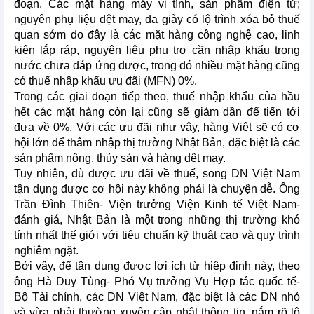
đoạn. Các mặt hàng máy vi tính, sản phẩm điện tử;
nguyên phụ liệu dệt may, da giày có lộ trình xóa bỏ thuế
quan sớm do đây là các mặt hàng công nghệ cao, linh
kiện lắp ráp, nguyên liệu phụ trợ cần nhập khẩu trong
nước chưa đáp ứng được, trong đó nhiều mặt hàng cũng
có thuế nhập khẩu ưu đãi (MFN) 0%.
Trong các giai đoạn tiếp theo, thuế nhập khẩu của hầu
hết các mặt hàng còn lại cũng sẽ giảm dần để tiến tới
đưa về 0%. Với các ưu đãi như vậy, hàng Việt sẽ có cơ
hội lớn để thâm nhập thị trường Nhật Bản, đặc biệt là các
sản phẩm nông, thủy sản và hàng dệt may.
Tuy nhiên, dù được ưu đãi về thuế, song DN Việt Nam
tận dụng được cơ hội này không phải là chuyện dễ. Ông
Trần Đình Thiên- Viện trưởng Viện Kinh tế Việt Nam-
đánh giá, Nhật Bản là một trong những thị trường khó
tính nhất thế giới với tiêu chuẩn kỹ thuật cao và quy trình
nghiêm ngặt.
Bởi vậy, để tận dụng được lợi ích từ hiệp định này, theo
ông Hà Duy Tùng- Phó Vụ trưởng Vụ Hợp tác quốc tế-
Bộ Tài chính, các DN Việt Nam, đặc biệt là các DN nhỏ
và vừa phải thường xuyên cập nhật thông tin, nắm rõ lộ