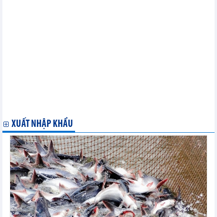
Tuân thủ xuất xứ để tận dụng cơ hội FTA với Hàn Quốc
Thông qua Tuyên bố chung về thực thi FTA Việt Nam – Hàn
Quốc
Doanh nghiệp Việt chưa tận dụng tốt Hiệp định VKFTA?
Hiệp định Thương mại tự do Việt Nam - Hàn Quốc (VKFTA)-
Những cơ hội và thách thức
Xuất khẩu tôm hưởng lợi từ FTA Việt Nam - Hàn Quốc
Hội nhập kinh tế quốc tế - cơ hội lớn với Việt Nam
VKFTA: Gia tăng thương mại Việt Nam- Hàn quốc
VKFTA: Công cụ hữu hiệu để phát triển quan hệ đối tác chiến
lược
Trung tâm Hỗ trợ FTA Hàn Quốc – Việt Nam chính thức hoạt
động
XUẤT NHẬP KHẨU