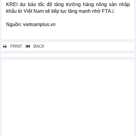
KREI dự báo tốc độ tăng trưởng hàng nông sản nhập
khẩu từ Việt Nam sẽ tiếp tục tăng mạnh nhờ FTA./.
Nguồn: vietnamplus.vn
PRINT
BACK
Các tin khác...
Nhìn lại 5 năm thực hiện Hiệp định Thương mại tự do Việt Nam-
Hàn Quốc
VKFTA thúc đẩy thương mại hai chiều giữa Việt Nam và Hàn
Quốc
VKFTA tạo động lực xuất khẩu tôm sang Hàn Quốc
Tận dụng ưu đãi Hiệp định Thương mại tự do Việt Nam - Hàn
Quốc
FTA mang lại lợi ích thiết thực cho hai nước Hàn Quốc và Việt
Nam
Kim ngạch thương mại Việt Nam-Hàn Quốc tăng 27% nhờ FTA
song phương