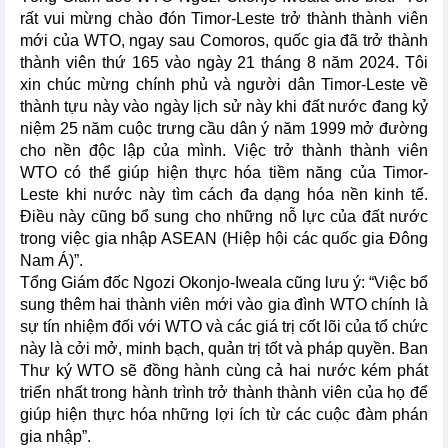
rất vui mừng chào đón Timor-Leste trở thành thành viên
mới của WTO, ngay sau Comoros, quốc gia đã trở thành
thành viên thứ 165 vào ngày 21 tháng 8 năm 2024. Tôi
xin chúc mừng chính phủ và người dân Timor-Leste về
thành tựu này vào ngày lịch sử này khi đất nước đang kỷ
niệm 25 năm cuộc trưng cầu dân ý năm 1999 mở đường
cho nền độc lập của mình. Việc trở thành thành viên
WTO có thể giúp hiện thực hóa tiềm năng của Timor-
Leste khi nước này tìm cách đa dạng hóa nền kinh tế.
Điều này cũng bổ sung cho những nỗ lực của đất nước
trong việc gia nhập ASEAN (Hiệp hội các quốc gia Đông
Nam Á)”.
Tổng Giám đốc Ngozi Okonjo-Iweala cũng lưu ý: “Việc bổ
sung thêm hai thành viên mới vào gia đình WTO chính là
sự tín nhiệm đối với WTO và các giá trị cốt lõi của tổ chức
này là cởi mở, minh bạch, quản trị tốt và pháp quyền. Ban
Thư ký WTO sẽ đồng hành cùng cả hai nước kém phát
triển nhất trong hành trình trở thành thành viên của họ để
giúp hiện thực hóa những lợi ích từ các cuộc đàm phán
gia nhập”.