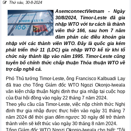
Thứ sáu, 30-8-2024
AsemconnectVietnam -
Ngày
30/8/2024, Timor-Leste đã gia
nhập WTO với tư cách là thành
viên thứ 166, sau hơn 7 năm
đàm phán các điều khoản gia
nhập với các thành viên WTO. Đây là quốc gia kém
phát triển thứ 11 (LDC) gia nhập WTO kể từ khi tổ
chức này thành lập vào năm 1995. Timor-Leste cũng
tuyên bố chính thức chấp thuận Thỏa thuận WTO về
trợ cấp nghề cá.
Phó Thủ tướng Timor-Leste, ông Francisco Kalbuadi Lay
đã trao cho Tổng Giám đốc WTO Ngozi Okonjo-Iweala
văn kiện chấp thuận Nghị định thư gia nhập tại cuộc họp
của Đại hội đồng vào ngày 22 tháng 7 năm 2024.
Theo yêu cầu của Timor-Leste, việc nộp chính thức Nghị
định thư gia nhập được thực hiện vào ngày 31 tháng 7
năm 2024 để thời gian đếm ngược 30 ngày để trở thành
thành viên sẽ kết thúc vào ngày 30 tháng 8 năm 2024.
Tổng Giám đốc WTO Ngozi Okonjo-Iweala cho biết: “Tôi