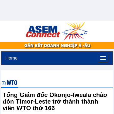
Home
Thứ ba, 11-8-2026 -
3:8
GMT+7
WTO
Tổng Giám đốc Okonjo-Iweala chào
đón Timor-Leste trở thành thành
viên WTO thứ 166