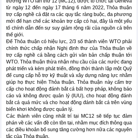
trưởng WTO lần thứ 12 (MC12), được tổ chức tại Geneva
từ ngày 12 đến ngày 17 tháng 6 năm 2022, Thỏa thuận
trợ cấp nghề cá đặt ra các quy tắc ràng buộc, đa phương
mới để hạn chế các khoản trợ cấp có hại, đây là một yếu
tố chính dẫn đến sự suy giảm rộng rãi của nguồn cá trên
thế giới.
Để Thỏa thuận có hiệu lực, 2/3 số thành viên WTO phải
chính thức chấp nhận Nghị định thư của Thỏa thuận về
trợ cấp nghề cá bằng cách gửi văn bản chấp thuận tới
WTO. Thỏa thuận thừa nhận nhu cầu của các nước đang
phát triển và kém phát triển, đồng thời thành lập một Quỹ
để cung cấp hỗ trợ kỹ thuật và xây dựng năng lực nhằm
giúp họ thực hiện Thỏa thuận. Thỏa thuận này cấm trợ
cấp cho hoạt động đánh bắt cá bất hợp pháp, không báo
cáo và không được quản lý (IUU), cho hoạt động đánh
bắt cá quá mức và cho hoạt động đánh bắt cá trên vùng
biển khơi không được quản lý.
Các thành viên cũng nhất trí tại MC12 sẽ tiếp tục đàm
phán về các vấn đề còn tồn tại, nhằm mục đích thông qua
các điều khoản bổ sung tăng cường hơn nữa các nguyên
tắc của Thỏa thuận.