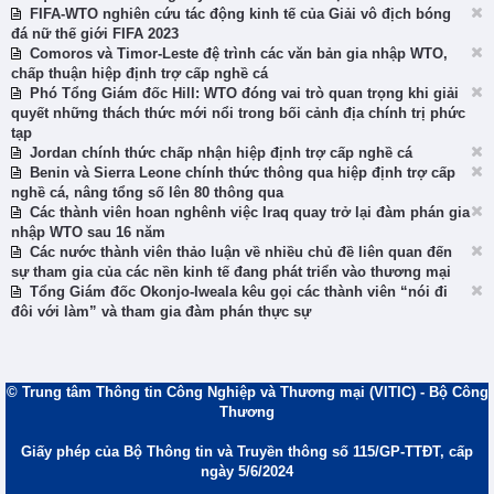
FIFA-WTO nghiên cứu tác động kinh tế của Giải vô địch bóng
đá nữ thế giới FIFA 2023
Comoros và Timor-Leste đệ trình các văn bản gia nhập WTO,
chấp thuận hiệp định trợ cấp nghề cá
Phó Tổng Giám đốc Hill: WTO đóng vai trò quan trọng khi giải
quyết những thách thức mới nổi trong bối cảnh địa chính trị phức
tạp
Jordan chính thức chấp nhận hiệp định trợ cấp nghề cá
Benin và Sierra Leone chính thức thông qua hiệp định trợ cấp
nghề cá, nâng tổng số lên 80 thông qua
Các thành viên hoan nghênh việc Iraq quay trở lại đàm phán gia
nhập WTO sau 16 năm
Các nước thành viên thảo luận về nhiều chủ đề liên quan đến
sự tham gia của các nền kinh tế đang phát triển vào thương mại
Tổng Giám đốc Okonjo-Iweala kêu gọi các thành viên “nói đi
đôi với làm” và tham gia đàm phán thực sự
© Trung tâm Thông tin Công Nghiệp và Thương mại (VITIC) - Bộ Công
Thương
Giấy phép của Bộ Thông tin và Truyền thông số 115/GP-TTĐT, cấp
ngày 5/6/2024