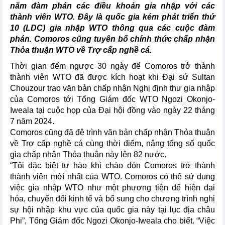
năm đàm phán các điều khoản gia nhập với các
thành viên WTO. Đây là quốc gia kém phát triển thứ
10 (LDC) gia nhập WTO thông qua các cuộc đàm
phán. Comoros cũng tuyên bố chính thức chấp nhận
Thỏa thuận WTO về Trợ cấp nghề cá.
Thời gian đếm ngược 30 ngày để Comoros trở thành
thành viên WTO đã được kích hoạt khi Đại sứ Sultan
Chouzour trao văn bản chấp nhận Nghị định thư gia nhập
của Comoros tới Tổng Giám đốc WTO Ngozi Okonjo-
Iweala tại cuộc họp của Đại hội đồng vào ngày 22 tháng
7 năm 2024.
Comoros cũng đã đệ trình văn bản chấp nhận Thỏa thuận
về Trợ cấp nghề cá cùng thời điểm, nâng tổng số quốc
gia chấp nhận Thỏa thuận này lên 82 nước.
“Tôi đặc biệt tự hào khi chào đón Comoros trở thành
thành viên mới nhất của WTO. Comoros có thể sử dụng
việc gia nhập WTO như một phương tiện để hiện đại
hóa, chuyển đổi kinh tế và bổ sung cho chương trình nghị
sự hội nhập khu vực của quốc gia này tại lục địa châu
Phi”, Tổng Giám đốc Ngozi Okonjo-Iweala cho biết. “Việc