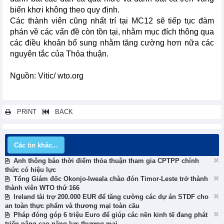
biển khơi không theo quy định.
Các thành viên cũng nhất trí tại MC12 sẽ tiếp tục đàm
phán về các vấn đề còn tồn tại, nhằm mục đích thông qua
các điều khoản bổ sung nhằm tăng cường hơn nữa các
nguyên tắc của Thỏa thuận.
Nguồn: Vitic/ wto.org
PRINT
BACK
Các tin khác...
Anh thông báo thời điểm thỏa thuận tham gia CPTPP chính
thức có hiệu lực
Tổng Giám đốc Okonjo-Iweala chào đón Timor-Leste trở thành
thành viên WTO thứ 166
Ireland tài trợ 200.000 EUR để tăng cường các dự án STDF cho
an toàn thực phẩm và thương mại toàn cầu
Pháp đóng góp 6 triệu Euro để giúp các nền kinh tế đang phát
triển nâng cao năng lực thương mại