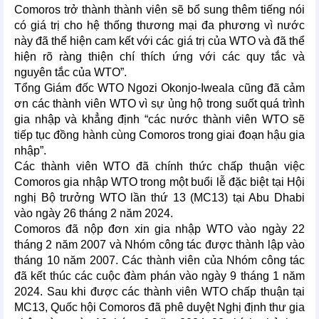
Comoros trở thành thành viên sẽ bổ sung thêm tiếng nói
có giá trị cho hệ thống thương mại đa phương vì nước
này đã thể hiện cam kết với các giá trị của WTO và đã thể
hiện rõ ràng thiện chí thích ứng với các quy tắc và
nguyên tắc của WTO”.
Tổng Giám đốc WTO Ngozi Okonjo-Iweala cũng đã cảm
ơn các thành viên WTO vì sự ủng hộ trong suốt quá trình
gia nhập và khẳng định “các nước thành viên WTO sẽ
tiếp tục đồng hành cùng Comoros trong giai đoạn hậu gia
nhập”.
Các thành viên WTO đã chính thức chấp thuận việc
Comoros gia nhập WTO trong một buổi lễ đặc biệt tại Hội
nghị Bộ trưởng WTO lần thứ 13 (MC13) tại Abu Dhabi
vào ngày 26 tháng 2 năm 2024.
Comoros đã nộp đơn xin gia nhập WTO vào ngày 22
tháng 2 năm 2007 và Nhóm công tác được thành lập vào
tháng 10 năm 2007. Các thành viên của Nhóm công tác
đã kết thúc các cuộc đàm phán vào ngày 9 tháng 1 năm
2024. Sau khi được các thành viên WTO chấp thuận tại
MC13, Quốc hội Comoros đã phê duyệt Nghị định thư gia