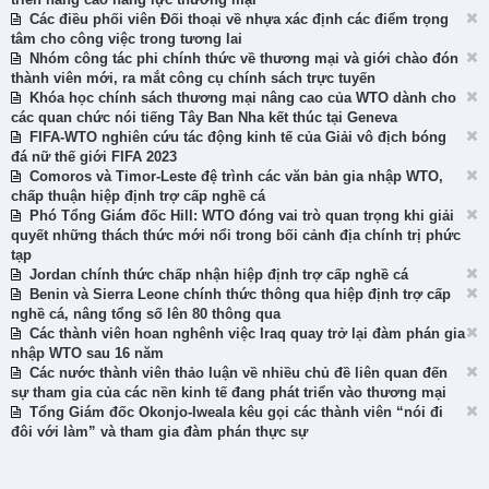
Các điều phối viên Đối thoại về nhựa xác định các điểm trọng
tâm cho công việc trong tương lai
Nhóm công tác phi chính thức về thương mại và giới chào đón
thành viên mới, ra mắt công cụ chính sách trực tuyến
Khóa học chính sách thương mại nâng cao của WTO dành cho
các quan chức nói tiếng Tây Ban Nha kết thúc tại Geneva
FIFA-WTO nghiên cứu tác động kinh tế của Giải vô địch bóng
đá nữ thế giới FIFA 2023
Comoros và Timor-Leste đệ trình các văn bản gia nhập WTO,
chấp thuận hiệp định trợ cấp nghề cá
Phó Tổng Giám đốc Hill: WTO đóng vai trò quan trọng khi giải
quyết những thách thức mới nổi trong bối cảnh địa chính trị phức
tạp
Jordan chính thức chấp nhận hiệp định trợ cấp nghề cá
Benin và Sierra Leone chính thức thông qua hiệp định trợ cấp
nghề cá, nâng tổng số lên 80 thông qua
Các thành viên hoan nghênh việc Iraq quay trở lại đàm phán gia
nhập WTO sau 16 năm
Các nước thành viên thảo luận về nhiều chủ đề liên quan đến
sự tham gia của các nền kinh tế đang phát triển vào thương mại
Tổng Giám đốc Okonjo-Iweala kêu gọi các thành viên “nói đi
đôi với làm” và tham gia đàm phán thực sự