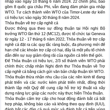
nhập vào ngày 10 tháng 6 năm 2024. 22 chính phủ, bao
gồm 8 quốc gia châu Phi, vẫn đang đàm phán gia nhập
WTO. Tư cách thành viên WTO của Timor-Leste dự kiến
có hiệu lực vào ngày 30 tháng 8 năm 2024.
Thỏa thuận về trợ cấp nghề cá
Được thông qua theo sự đồng thuận tại Hội nghị Bộ
trưởng WTO lần thứ 12 (MC12), được tổ chức tại Geneva
từ ngày 12 - 17 tháng 6 năm 2022, Thỏa thuận về trợ cấp
nghề cá đặt ra các quy tắc ràng buộc, đa phương mới để
hạn chế các khoản trợ cấp có hại, đây là một yếu tố chính
dẫn đến sự suy giảm rộng rãi của nguồn cá trên thế giới.
Để Thỏa thuận có hiệu lực, 2/3 số thành viên WTO phải
chính thức chấp nhận Nghị định thư Thỏa thuận về Trợ
cấp nghề cá bằng cách gửi văn bản chấp thuận tới WTO.
Thỏa thuận thừa nhận nhu cầu của các nền kinh tế đang
phát triển và các nước kém phát triển nhất, đồng thời
thành lập một Quỹ để cung cấp hỗ trợ kỹ thuật và xây
dựng năng lực giúp các nước này thực hiện Thỏa thuận.
Thỏa thuận cấm trợ cấp cho hoạt động đánh bắt cá bất
hợp pháp, không báo cáo và không theo quy định (IUU),
đánh bắt các đàn cá quá mức và đánh bắt cá trên vùng