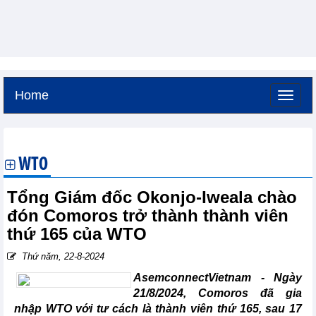
Home
Thứ sáu, 7-8-2026 -
3:4
GMT+7
WTO
Tổng Giám đốc Okonjo-Iweala chào
đón Comoros trở thành thành viên
thứ 165 của WTO
Thứ năm, 22-8-2024
AsemconnectVietnam -
Ngày
21/8/2024, Comoros đã gia
nhập WTO với tư cách là thành viên thứ 165, sau 17