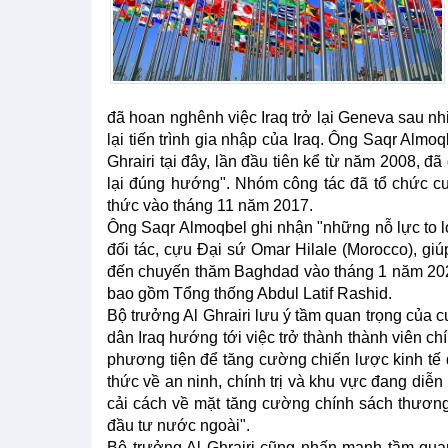
đã hoan nghênh việc Iraq trở lại Geneva sau nh
lại tiến trình gia nhập của Iraq. Ông Saqr Alm
Ghrairi tại đây, lần đầu tiên kể từ năm 2008, đã 
lại đúng hướng". Nhóm công tác đã tổ chức c
thức vào tháng 11 năm 2017.
Ông Saqr Almoqbel ghi nhận "những nỗ lực to lớn
đối tác, cựu Đại sứ Omar Hilale (Morocco), g
đến chuyến thăm Baghdad vào tháng 1 năm 2024
bao gồm Tổng thống Abdul Latif Rashid.
Bộ trưởng Al Ghrairi lưu ý tầm quan trọng của 
dân Iraq hướng tới việc trở thành thành viên 
phương tiện để tăng cường chiến lược kinh tế 
thức về an ninh, chính trị và khu vực đang diễn
cải cách về mặt tăng cường chính sách thương 
đầu tư nước ngoài".
Bộ trưởng Al Ghrairi cũng nhấn mạnh tầm quan