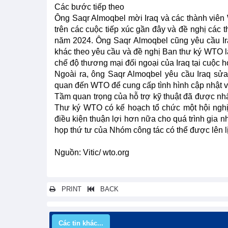
Các bước tiếp theo
Ông Saqr Almoqbel mời Iraq và các thành viê
trên các cuộc tiếp xúc gần đây và đề nghị các 
năm 2024. Ông Saqr Almoqbel cũng yêu cầu Iraq 
khác theo yêu cầu và đề nghị Ban thư ký WTO là
chế độ thương mại đối ngoại của Iraq tại cuộc 
Ngoài ra, ông Saqr Almoqbel yêu cầu Iraq sửa
quan đến WTO để cung cấp tình hình cập nhật về
Tầm quan trọng của hỗ trợ kỹ thuật đã được nhấ
Thư ký WTO có kế hoạch tổ chức một hội nghị 
điều kiện thuận lợi hơn nữa cho quá trình gia 
họp thứ tư của Nhóm công tác có thể được lên l
Nguồn: Vitic/ wto.org
PRINT
BACK
Các tin khác...