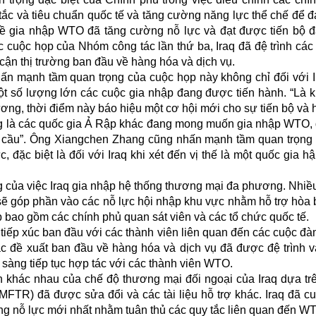
tắc và tiêu chuẩn quốc tế và tăng cường năng lực thể chế để 
ề gia nhập WTO đã tăng cường nỗ lực và đạt được tiến bộ 
 cuộc họp của Nhóm công tác lần thứ ba, Iraq đã đệ trình các t
cận thị trường ban đầu về hàng hóa và dịch vụ.
 mạnh tầm quan trọng của cuộc họp này không chỉ đối với 
ột số lượng lớn các cuộc gia nhập đang được tiến hành. “Là 
ng, thời điểm này báo hiệu một cơ hội mới cho sự tiến bộ và 
ọng là các quốc gia Ả Rập khác đang mong muốn gia nhập WTO,
n cầu”. Ông Xiangchen Zhang cũng nhấn mạnh tầm quan trọng
, đặc biệt là đối với Iraq khi xét đến vị thế là một quốc gia h
 của việc Iraq gia nhập hệ thống thương mại đa phương. Nhiề
sẽ góp phần vào các nỗ lực hội nhập khu vực nhằm hỗ trợ hòa 
 bao gồm các chính phủ quan sát viên và các tổ chức quốc tế.
c tiếp xúc ban đầu với các thành viên liên quan đến các cuộc đ
ác đề xuất ban đầu về hàng hóa và dịch vụ đã được đệ trình 
 sàng tiếp tục hợp tác với các thành viên WTO.
h khác nhau của chế độ thương mại đối ngoại của Iraq dựa tr
FTR) đã được sửa đổi và các tài liệu hỗ trợ khác. Iraq đã c
ng nỗ lực mới nhất nhằm tuân thủ các quy tắc liên quan đến W