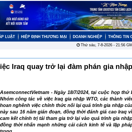
ÁP LUẬT
HIỆP ĐỊNH THƯƠNG MẠI
DOANH NGHIỆP
THÔNG TIN 
Thứ sáu, 7-8-2026 -
21:56
GM
ệc Iraq quay trở lại đàm phán gia nhậ
AsemconnectVietnam -
Ngày 18/7/2024, tại cuộc họp thứ
Nhóm công tác về việc Iraq gia nhập WTO, các thành vi
hoan nghênh việc chính thức nối lại quá trình gia nhập c
này sau 16 năm gián đoạn, đồng thời đánh giá cao Iraq v
cam kết chính trị tái tham gia trở lại vào quá trình gia nh
đồng thời nhấn mạnh những cải cách kinh tế và lập phá
trọng.