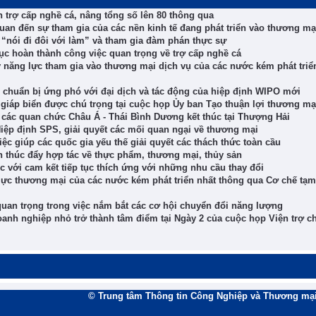
h trợ cấp nghề cá, nâng tổng số lên 80 thông qua
quan đến sự tham gia của các nền kinh tế đang phát triển vào thương mạ
 “nói đi đôi với làm” và tham gia đàm phán thực sự
ục hoàn thành công việc quan trọng về trợ cấp nghề cá
 năng lực tham gia vào thương mại dịch vụ của các nước kém phát triể
c chuẩn bị ứng phó với đại dịch và tác động của hiệp định WIPO mới
 giáp biển được chú trọng tại cuộc họp Ủy ban Tạo thuận lợi thương mạ
ác quan chức Châu Á - Thái Bình Dương kết thúc tại Thượng Hải
Hiệp định SPS, giải quyết các mối quan ngại về thương mại
c giúp các quốc gia yếu thế giải quyết các thách thức toàn cầu
n thúc đẩy hợp tác về thực phẩm, thương mại, thủy sản
c với cam kết tiếp tục thích ứng với những nhu cầu thay đổi
lực thương mại của các nước kém phát triển nhất thông qua Cơ chế tạm
quan trọng trong việc nắm bắt các cơ hội chuyển đổi năng lượng
anh nghiệp nhỏ trở thành tâm điểm tại Ngày 2 của cuộc họp Viện trợ c
© Trung tâm Thông tin Công Nghiệp và Thương mại