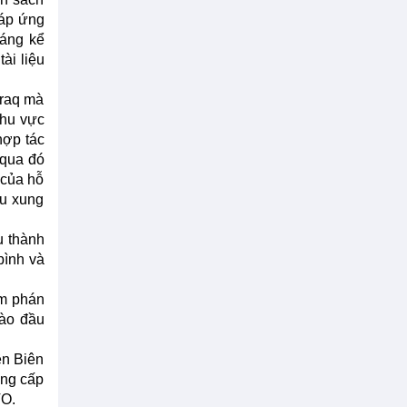
đáp ứng
đáng kể
ài liệu
Iraq mà
khu vực
hợp tác
 qua đó
 của hỗ
ậu xung
u thành
bình và
àm phán
vào đầu
ên Biên
ung cấp
TO.