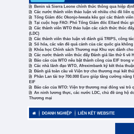
Benin và Sierra Leone chính thức thông qua hiệp địn
Các nước thành viên thảo luận về nhiều chủ đề liên 
Tổng Giám đốc Okonjo-Iweala kêu gọi các thành viên
Tại cuộc họp FAO: Phó Tổng Giám đốc Ellard thúc gi
Các thành viên WTO thảo luận các cách thức thúc đẩy
(LDC)
Các thành viên thảo luận về đánh giá TRIPS, công tá
Số hóa, các vấn đề quá cảnh của các quốc gia không
Khóa học Chính sách Thương mại Khu vực dành cho c
Các nước thành viên thúc đẩy Đánh giá lần thứ 6 về 
Báo cáo của WTO nêu bật thành công của EIF trong việ
Các nhà lãnh đạo WTO, Afreximbank ký kết thỏa thuậ
Đánh giá toàn cầu về Viện trợ cho thương mại kết thú
Phần Lan tài trợ 700.000 Euro giúp tăng cường năng 
EIF
Báo cáo của WTO: Viện trợ thương mại đóng vai trò 
An ninh lương thực, các nước LDC, chủ đề ủng hộ do
Thương mại
DOANH NGHIỆP
LIÊN KẾT WEBSITE