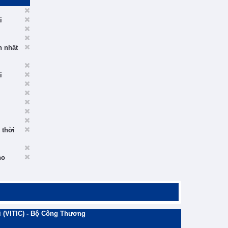
i
n nhất
i
 thời
ho
 (VITIC) - Bộ Công Thương