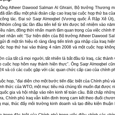
Ông Atheer Dawood Salman Al Ghrairi, Bộ trưởng Thương mạ
đã dẫn đầu một phái đoàn cấp cao Iraq tại cuộc họp thứ ba c
công tác. Đại sứ Saqr Almoqbel (Vương quốc Ả Rập Xê Út), 
Nhóm công tác lần đầu tiên kể từ khi được bổ nhiệm vào năm
iều năm, đồng thời nhấn mạnh tầm quan trọng của việc chính t
oqbel nhận xét: "Sự hiện diện của Bộ trưởng Atheer Dawood Sa
gửi đi một tín hiệu rõ ràng rằng tiến trình gia nhập của Iraq hiệ
uộc họp thứ hai vào tháng 4 năm 2008 và một cuộc họp khôn
 của tất cả mọi người, tất nhiên là bắt đầu từ Iraq, các thành 
iúp cuộc họp hôm nay thành hiện thực". Ông Saqr Almoqbel cũ
 và có các cuộc gặp với các quan chức cấp cao của chính ph
cuộc họp, "đại diện cho một bước tiến đặc biệt của Chính phủ v
chính thức của WTO, một mục tiêu mà chúng tôi muốn đạt được 
quốc gia và hội nhập vào nền kinh tế toàn cầu. Bất chấp nhữn
 ra, Chính phủ Iraq vẫn kiên định trong cam kết theo đuổi chươn
mại, thúc đẩy môi trường kinh doanh và tạo điều kiện thuận 
 trọng đặc biệt của Chính phủ trong việc điều chỉnh các chí