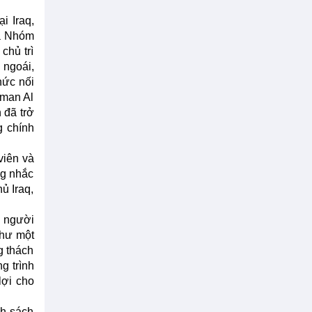
i Iraq,
ủa Nhóm
chủ trì
 ngoái,
hức nối
lman Al
n đã trở
g chính
viên và
ng nhắc
ủ Iraq,
à người
như một
g thách
g trình
lợi cho
nh sách