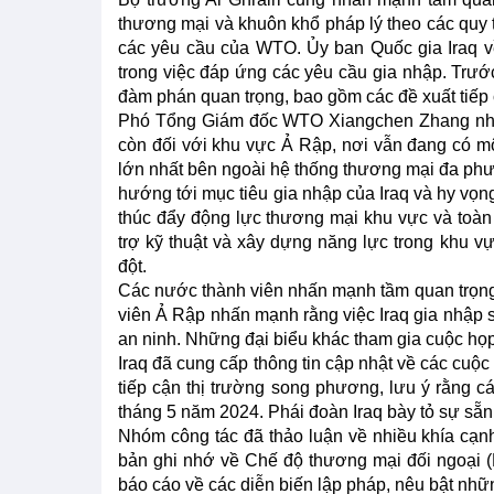
thương mại và khuôn khổ pháp lý theo các quy 
các yêu cầu của WTO. Ủy ban Quốc gia Iraq v
trong việc đáp ứng các yêu cầu gia nhập. Trước
đàm phán quan trọng, bao gồm các đề xuất tiếp 
Phó Tổng Giám đốc WTO Xiangchen Zhang nhấn
còn đối với khu vực Ả Rập, nơi vẫn đang có m
lớn nhất bên ngoài hệ thống thương mại đa phươ
hướng tới mục tiêu gia nhập của Iraq và hy v
thúc đẩy động lực thương mại khu vực và toà
trợ kỹ thuật và xây dựng năng lực trong khu vực
đột.
Các nước thành viên nhấn mạnh tầm quan trọng
viên Ả Rập nhấn mạnh rằng việc Iraq gia nhập 
an ninh. Những đại biểu khác tham gia cuộc họp
Iraq đã cung cấp thông tin cập nhật về các cuộ
tiếp cận thị trường song phương, lưu ý rằng c
tháng 5 năm 2024. Phái đoàn Iraq bày tỏ sự sẵn
Nhóm công tác đã thảo luận về nhiều khía cạn
bản ghi nhớ về Chế độ thương mại đối ngoại (M
báo cáo về các diễn biến lập pháp, nêu bật nhữ