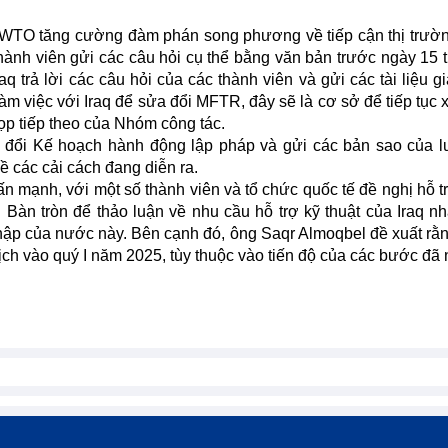
n WTO tăng cường đàm phán song phương về tiếp cận thị trườ
thành viên gửi các câu hỏi cụ thể bằng văn bản trước ngày 15 
trả lời các câu hỏi của các thành viên và gửi các tài liệu g
m việc với Iraq để sửa đổi MFTR, đây sẽ là cơ sở để tiếp tục 
họp tiếp theo của Nhóm công tác.
 đổi Kế hoạch hành động lập pháp và gửi các bản sao của lu
 các cải cách đang diễn ra.
n mạnh, với một số thành viên và tổ chức quốc tế đề nghị hỗ t
Bàn tròn để thảo luận về nhu cầu hỗ trợ kỹ thuật của Iraq n
nhập của nước này. Bên cạnh đó, ông Saqr Almoqbel đề xuất rằ
ịch vào quý I năm 2025, tùy thuộc vào tiến độ của các bước đã 