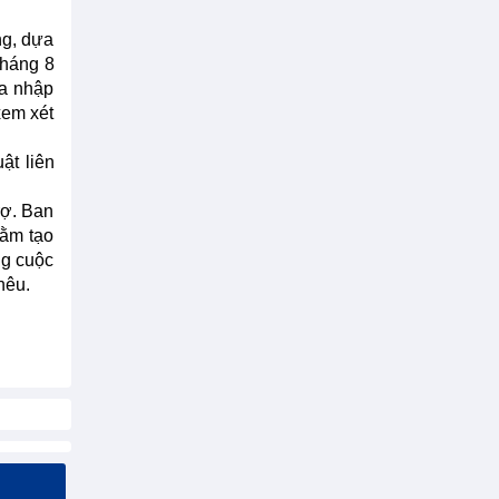
ng, dựa
tháng 8
ia nhập
xem xét
ật liên
rợ. Ban
hằm tạo
ng cuộc
nêu.