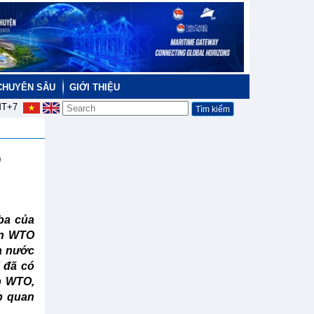
CHUYÊN SÂU
GIỚI THIỆU
T+7
p
 ba của
ên WTO
ủa nước
ì đã có
ập WTO,
p quan