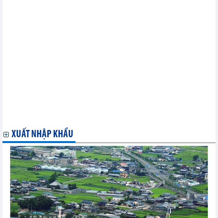
WTO và EIF chủ trì thảo luận về chính sách thương mại và trao
quyền kinh tế cho phụ nữ
Tổng Giám đốc Okonjo-Iweala khen ngợi công việc MC13, kêu
gọi các thành viên nhanh chóng hoàn thành công việc còn dang dở
Các cuộc đàm phán về việc Costa Rica gia nhập thỏa thuận mua
sắm chính phủ được tăng cường
STDF thúc đẩy thương mại an toàn để phát triển ở Châu Phi
nhân Ngày Quốc tế Pháp ngữ
Các thành viên ủng hộ Hiệp định Tạo thuận lợi Đầu tư cho Phát
triển thảo luận các bước tiếp theo
Nhóm công tác doanh nghiệp nhỏ bàn hướng đi tiếp theo sau
MC13, chào đón thành viên thứ 99
Nhật Bản đóng góp 115.000 EUR hỗ trợ nâng cao năng lực
thương mại của các nền kinh tế đang phát triển
XUẤT NHẬP KHẨU