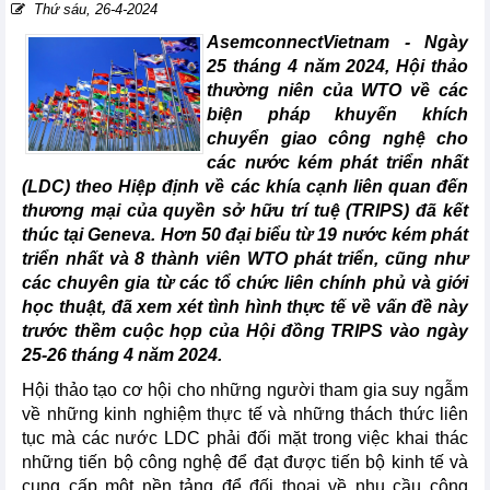
Thứ sáu, 26-4-2024
AsemconnectVietnam - Ngày
25 tháng 4 năm 2024, Hội thảo
thường niên của WTO về các
biện pháp khuyến khích
chuyển giao công nghệ cho
các nước kém phát triển nhất
(LDC) theo Hiệp định về các khía cạnh liên quan đến
thương mại của quyền sở hữu trí tuệ (TRIPS) đã kết
thúc tại Geneva. Hơn 50 đại biểu từ 19 nước kém phát
triển nhất và 8 thành viên WTO phát triển, cũng như
các chuyên gia từ các tổ chức liên chính phủ và giới
học thuật, đã xem xét tình hình thực tế về vấn đề này
trước thềm cuộc họp của Hội đồng TRIPS vào ngày
25-26 tháng 4 năm 2024.
Hội thảo tạo cơ hội cho những người tham gia suy ngẫm
về những kinh nghiệm thực tế và những thách thức liên
tục mà các nước LDC phải đối mặt trong việc khai thác
những tiến bộ công nghệ để đạt được tiến bộ kinh tế và
cung cấp một nền tảng để đối thoại về nhu cầu công