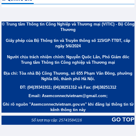
© Trung tâm Thông tin Công Nghiệp và Thương mại (VITIC) - Bộ Công
Thương
Giấy phép của Bộ Thông tin và Truyền thông số 115/GP-TTĐT, cấp
ngày 5/6/2024
Người chịu trách nhiệm chính: Nguyễn Quốc Lân, Phó Giám đốc
Trung tâm Thông tin Công nghiệp và Thương mại
Địa chỉ: Tòa nhà Bộ Công Thương, số 655 Phạm Văn Đồng, phường
Nghĩa Đô, thành phố Hà Nội.
ĐT: (04)39341911; (04)38251312 và Fax: (04)38251312
Email: Asemconnectvietnam@gmail.com;
Ghi rõ nguồn "Asemconnectvietnam.gov.vn" khi đăng lại thông tin từ
kênh thông tin này
GO TOP
Số lượt truy cập: 25743584116