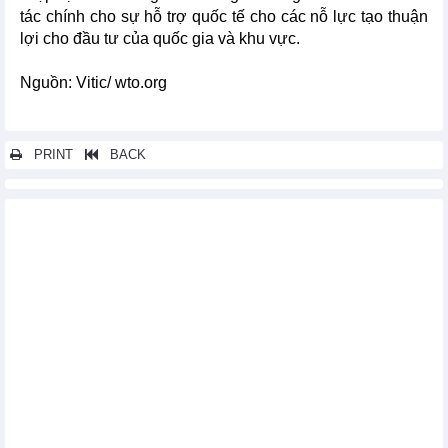
tác chính cho sự hỗ trợ quốc tế cho các nỗ lực tạo thuận
lợi cho đầu tư của quốc gia và khu vực.
Nguồn: Vitic/ wto.org
PRINT
BACK
Các tin khác...
Hơn 60 sinh viên tham gia Mô hình WTO phiên bản 2024
Canada đóng góp 250.000 CAD để thúc đẩy xuất khẩu thực
phẩm an toàn từ các nền kinh tế đang phát triển
WTO và EIF chủ trì thảo luận về chính sách thương mại và trao
quyền kinh tế cho phụ nữ
Tổng Giám đốc Okonjo-Iweala khen ngợi công việc MC13, kêu
gọi các thành viên nhanh chóng hoàn thành công việc còn dang dở
Các cuộc đàm phán về việc Costa Rica gia nhập thỏa thuận mua
sắm chính phủ được tăng cường
STDF thúc đẩy thương mại an toàn để phát triển ở Châu Phi
nhân Ngày Quốc tế Pháp ngữ