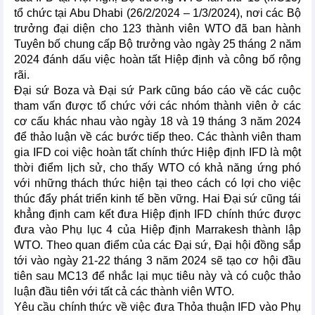
tổ chức tại Abu Dhabi (26/2/2024 – 1/3/2024), nơi các Bộ
trưởng đại diện cho 123 thành viên WTO đã ban hành
Tuyên bố chung cấp Bộ trưởng vào ngày 25 tháng 2 năm
2024 đánh dấu việc hoàn tất Hiệp định và công bố rộng
rãi.
Đại sứ Boza và Đại sứ Park cũng báo cáo về các cuộc
tham vấn được tổ chức với các nhóm thành viên ở các
cơ cấu khác nhau vào ngày 18 và 19 tháng 3 năm 2024
để thảo luận về các bước tiếp theo. Các thành viên tham
gia IFD coi việc hoàn tất chính thức Hiệp định IFD là một
thời điểm lịch sử, cho thấy WTO có khả năng ứng phó
với những thách thức hiện tại theo cách có lợi cho việc
thúc đẩy phát triển kinh tế bền vững. Hai Đại sứ cũng tái
khẳng định cam kết đưa Hiệp định IFD chính thức được
đưa vào Phụ lục 4 của Hiệp định Marrakesh thành lập
WTO. Theo quan điểm của các Đại sứ, Đại hội đồng sắp
tới vào ngày 21-22 tháng 3 năm 2024 sẽ tạo cơ hội đầu
tiên sau MC13 để nhắc lại mục tiêu này và có cuộc thảo
luận đầu tiên với tất cả các thành viên WTO.
Yêu cầu chính thức về việc đưa Thỏa thuận IFD vào Phụ