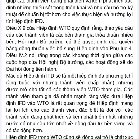
giúp các thành viên đang phát triển và kém phát triển xác
định những thiếu sót trong triển khai và nhu cầu hỗ trợ kỹ
thuật để chuẩn bị tốt hơn cho việc thực hiện và hưởng lợi
từ Hiệp định IFD.
Điều X.9 của Hiệp định WTO quy định rằng, theo yêu cầu
của các thành viên là các bên tham gia thỏa thuận nhiều
bên, Hội nghị Bộ trưởng có thể quyết định độc quyền
bằng đồng thuận việc bổ sung Hiệp định vào Phụ lục 4.
Điều IV.2 nói rằng trong các khoảng thời gian giữa các
cuộc họp của Hội nghị Bộ trưởng, các hoạt động sẽ do
Đại hội đồng tiến hành.
Mặc dù Hiệp định IFD sẽ là một hiệp định đa phương (chỉ
ràng buộc với những thành viên chấp nhận), nhưng
được mở cho tất cả các thành viên WTO tham gia. Các
thành viên tham gia đã nhấn mạnh rằng việc đưa Hiệp
định IFD vào WTO là rất quan trọng để Hiệp định mang
lại lợi ích cho các thành viên, đặc biệt là đối với các
thành viên đang phát triển và kém phát triển nhất, những
nước có nhu cầu lớn nhất về dòng đầu tư bền vững và
có tác động hơn.
Hiệp định IFD trong WTO cũng sẽ đóng vai trò là chất xúc