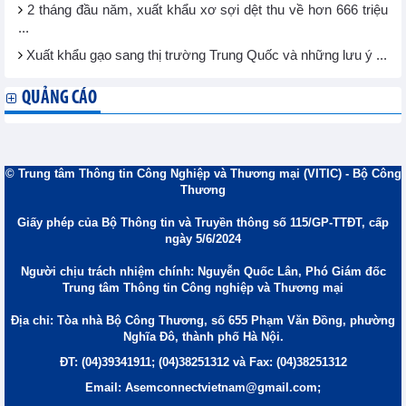
2 tháng đầu năm, xuất khẩu xơ sợi dệt thu về hơn 666 triệu
...
Xuất khẩu gạo sang thị trường Trung Quốc và những lưu ý ...
QUẢNG CÁO
© Trung tâm Thông tin Công Nghiệp và Thương mại (VITIC) - Bộ Công
Thương
Giấy phép của Bộ Thông tin và Truyền thông số 115/GP-TTĐT, cấp
ngày 5/6/2024
Người chịu trách nhiệm chính: Nguyễn Quốc Lân, Phó Giám đốc
Trung tâm Thông tin Công nghiệp và Thương mại
Địa chỉ: Tòa nhà Bộ Công Thương, số 655 Phạm Văn Đồng, phường
Nghĩa Đô, thành phố Hà Nội.
ĐT: (04)39341911; (04)38251312 và Fax: (04)38251312
Email: Asemconnectvietnam@gmail.com;