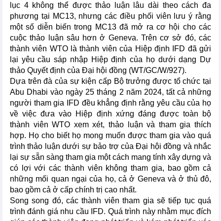
lục 4 không thể được thảo luận lâu dài theo cách đa
phương tại MC13, nhưng các điều phối viên lưu ý rằng
một số diễn biến trong MC13 đã mở ra cơ hội cho các
cuộc thảo luận sâu hơn ở Geneva. Trên cơ sở đó, các
thành viên WTO là thành viên của Hiệp định IFD đã gửi
lại yêu cầu sáp nhập Hiệp định của họ dưới dạng Dự
thảo Quyết định của Đại hội đồng (WT/GC/W/927).
Dựa trên đà của sự kiện cấp Bộ trưởng được tổ chức tại
Abu Dhabi vào ngày 25 tháng 2 năm 2024, tất cả những
người tham gia IFD đều khẳng định rằng yêu cầu của họ
về việc đưa vào Hiệp định xứng đáng được toàn bộ
thành viên WTO xem xét, thảo luận và tham gia thích
hợp. Họ cho biết họ mong muốn được tham gia vào quá
trình thảo luận dưới sự bảo trợ của Đại hội đồng và nhắc
lại sự sẵn sàng tham gia một cách mang tính xây dựng và
có lợi với các thành viên không tham gia, bao gồm cả
những mối quan ngại của họ, cả ở Geneva và ở thủ đô,
bao gồm cả ở cấp chính trị cao nhất.
Song song đó, các thành viên tham gia sẽ tiếp tục quá
trình đánh giá nhu cầu IFD. Quá trình này nhằm mục đích