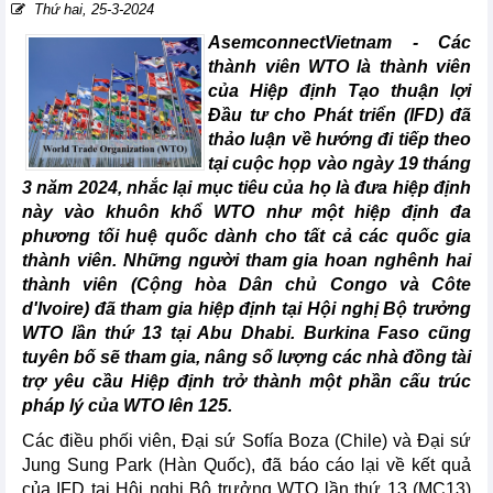
Thứ hai, 25-3-2024
AsemconnectVietnam - Các
thành viên WTO là thành viên
của Hiệp định Tạo thuận lợi
Đầu tư cho Phát triển (IFD) đã
thảo luận về hướng đi tiếp theo
tại cuộc họp vào ngày 19 tháng
3 năm 2024, nhắc lại mục tiêu của họ là đưa hiệp định
này vào khuôn khổ WTO như một hiệp định đa
phương tối huệ quốc dành cho tất cả các quốc gia
thành viên. Những người tham gia hoan nghênh hai
thành viên (Cộng hòa Dân chủ Congo và Côte
d'Ivoire) đã tham gia hiệp định tại Hội nghị Bộ trưởng
WTO lần thứ 13 tại Abu Dhabi. Burkina Faso cũng
tuyên bố sẽ tham gia, nâng số lượng các nhà đồng tài
trợ yêu cầu Hiệp định trở thành một phần cấu trúc
pháp lý của WTO lên 125.
Các điều phối viên, Đại sứ Sofía Boza (Chile) và Đại sứ
Jung Sung Park (Hàn Quốc), đã báo cáo lại về kết quả
của IFD tại Hội nghị Bộ trưởng WTO lần thứ 13 (MC13)