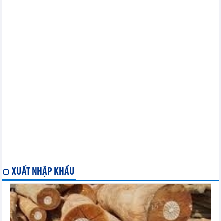
Nhóm công tác doanh nghiệp nhỏ bàn hướng đi tiếp theo sau
MC13, chào đón thành viên thứ 99
Nhật Bản đóng góp 115.000 EUR hỗ trợ nâng cao năng lực
thương mại của các nền kinh tế đang phát triển
Phó Tổng Giám đốc Ellard và Chủ tịch đàm phán trợ cấp nghề
cá chia sẻ các bước tiếp theo tại Hội nghị Thượng đỉnh Đại dương
Thế giới
EU đóng góp 1 triệu EUR nâng cao năng lực thương mại ở các
nền kinh tế đang phát triển và LDC
Phó Tổng Giám đốc Hill: Thương mại dịch vụ và kỹ thuật số
thúc đẩy sự hòa nhập kinh tế xã hội của phụ nữ
EU đóng góp 75.000 EUR cho sự tham gia của các nước LDC
vào MC13
Nam Phi chính thức chấp nhận Hiệp định trợ cấp nghề cá
Hội nghị cấp bộ trưởng lần thứ 13 của WTO tại UAE hoãn phiên
bế mạc
Thụy Điển đóng góp 27 triệu SEK hỗ trợ tăng trưởng thương
mại ở các nước LDC thông qua Khuôn khổ EIF
XUẤT NHẬP KHẨU