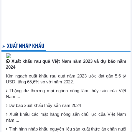
nền kinh tế đang phát triển vào thương mại thế giới
Việt Nam, EU và Bỉ thúc đẩy hợp tác xanh, bền vững
Khóa học chính sách thương mại nâng cao của WTO đang diễn
ra tại Geneva
Chủ tịch vòng đàm phán nông nghiệp giới thiệu dự thảo văn
bản đàm phán nông nghiệp trước thềm MC13
Cabo Verde chính thức chấp nhận Hiệp định về trợ cấp nghề cá
XUẤT NHẬP KHẨU
Xuất khẩu rau quả Việt Nam năm 2023 và dự báo năm
2024
Kim ngạch xuất khẩu rau quả năm 2023 ước đạt gần 5,6 tỷ
USD, tăng 65,6% so với năm 2022.
Thặng dư thương mại ngành nông lâm thủy sản của Việt
Nam ...
Dự báo xuất khẩu thủy sản năm 2024
Xuất khẩu các mặt hàng nông sản chủ lực của Việt Nam
năm ...
Tình hình nhập khẩu nguyên liệu sản xuất thức ăn chăn nuôi