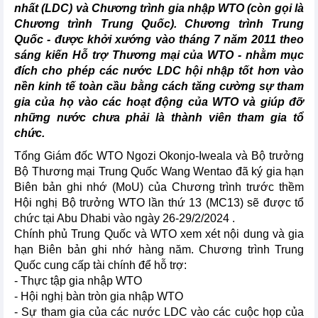
nhất (LDC) và Chương trình gia nhập WTO (còn gọi là
Chương trình Trung Quốc). Chương trình Trung
Quốc - được khởi xướng vào tháng 7 năm 2011 theo
sáng kiến Hỗ trợ Thương mại của WTO - nhằm mục
đích cho phép các nước LDC hội nhập tốt hơn vào
nền kinh tế toàn cầu bằng cách tăng cường sự tham
gia của họ vào các hoạt động của WTO và giúp đỡ
những nước chưa phải là thành viên tham gia tổ
chức.
Tổng Giám đốc WTO Ngozi Okonjo-Iweala và Bộ trưởng
Bộ Thương mại Trung Quốc Wang Wentao đã ký gia hạn
Biên bản ghi nhớ (MoU) của Chương trình trước thềm
Hội nghị Bộ trưởng WTO lần thứ 13 (MC13) sẽ được tổ
chức tại Abu Dhabi vào ngày 26-29/2/2024 .
Chính phủ Trung Quốc và WTO xem xét nội dung và gia
hạn Biên bản ghi nhớ hàng năm. Chương trình Trung
Quốc cung cấp tài chính để hỗ trợ:
- Thực tập gia nhập WTO
- Hội nghị bàn tròn gia nhập WTO
- Sự tham gia của các nước LDC vào các cuộc họp của