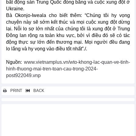
bất động sản Trung Quốc đóng băng và cuộc xung đột ở
Ukraine.
Bà Okonjo-Iweala cho biết thêm: “Chúng tôi hy vọng
chuyện này sẽ sớm kết thúc và mọi cuộc xung đột dừng
lại. Nỗi lo sợ lớn nhất của chúng tôi là xung đột ở Trung
Đông lan rộng ra toàn khu vực, bởi vì điều đó sẽ có tác
động thực sự lớn đến thương mại. Mọi người đều đang
lo lắng và hy vọng vào điều tốt nhất”./.
Nguồn:
www.vietnamplus.vn/wto-khong-lac-quan-ve-tinh-
hinh-thuong-mai-tren-toan-cau-trong-2024-
post922049.vnp
PRINT
BACK
Các tin khác...
Các thành viên tán thành gói gia nhập WTO của Timor-Leste,
sẵn sàng để thông qua chính thức tại Abu Dhabi
Gói gia nhập Comoros WTO đã sẵn sàng để đệ trình chính thức