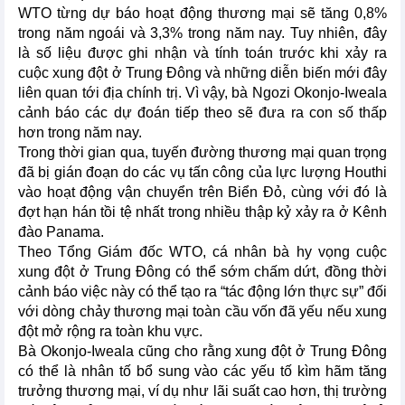
WTO từng dự báo hoạt động thương mại sẽ tăng 0,8%
trong năm ngoái và 3,3% trong năm nay. Tuy nhiên, đây
là số liệu được ghi nhận và tính toán trước khi xảy ra
cuộc xung đột ở Trung Đông và những diễn biến mới đây
liên quan tới địa chính trị. Vì vậy, bà Ngozi Okonjo-Iweala
cảnh báo các dự đoán tiếp theo sẽ đưa ra con số thấp
hơn trong năm nay.
Trong thời gian qua, tuyến đường thương mại quan trọng
đã bị gián đoạn do các vụ tấn công của lực lượng Houthi
vào hoạt động vận chuyển trên Biển Đỏ, cùng với đó là
đợt hạn hán tồi tệ nhất trong nhiều thập kỷ xảy ra ở Kênh
đào Panama.
Theo Tổng Giám đốc WTO, cá nhân bà hy vọng cuộc
xung đột ở Trung Đông có thể sớm chấm dứt, đồng thời
cảnh báo việc này có thể tạo ra “tác động lớn thực sự” đối
với dòng chảy thương mại toàn cầu vốn đã yếu nếu xung
đột mở rộng ra toàn khu vực.
Bà Okonjo-Iweala cũng cho rằng xung đột ở Trung Đông
có thể là nhân tố bổ sung vào các yếu tố kìm hãm tăng
trưởng thương mại, ví dụ như lãi suất cao hơn, thị trường