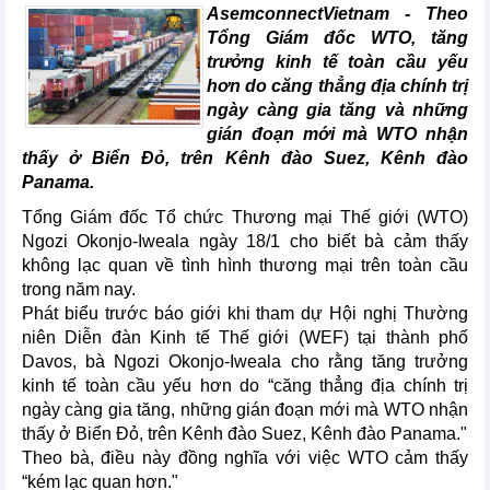
AsemconnectVietnam - Theo
Tổng Giám đốc WTO, tăng
trưởng kinh tế toàn cầu yếu
hơn do căng thẳng địa chính trị
ngày càng gia tăng và những
gián đoạn mới mà WTO nhận
thấy ở Biển Đỏ, trên Kênh đào Suez, Kênh đào
Panama.
Tổng Giám đốc Tổ chức Thương mại Thế giới (WTO)
Ngozi Okonjo-Iweala ngày 18/1 cho biết bà cảm thấy
không lạc quan về tình hình thương mại trên toàn cầu
trong năm nay.
Phát biểu trước báo giới khi tham dự Hội nghị Thường
niên Diễn đàn Kinh tế Thế giới (WEF) tại thành phố
Davos, bà Ngozi Okonjo-Iweala cho rằng tăng trưởng
kinh tế toàn cầu yếu hơn do “căng thẳng địa chính trị
ngày càng gia tăng, những gián đoạn mới mà WTO nhận
thấy ở Biển Đỏ, trên Kênh đào Suez, Kênh đào Panama."
Theo bà, điều này đồng nghĩa với việc WTO cảm thấy
“kém lạc quan hơn."