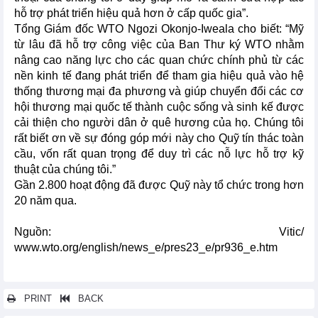
hỗ trợ phát triển hiệu quả hơn ở cấp quốc gia”.
Tổng Giám đốc WTO Ngozi Okonjo-Iweala cho biết: “Mỹ
từ lâu đã hỗ trợ công việc của Ban Thư ký WTO nhằm
nâng cao năng lực cho các quan chức chính phủ từ các
nền kinh tế đang phát triển để tham gia hiệu quả vào hệ
thống thương mại đa phương và giúp chuyển đổi các cơ
hội thương mại quốc tế thành cuộc sống và sinh kế được
cải thiện cho người dân ở quê hương của họ. Chúng tôi
rất biết ơn về sự đóng góp mới này cho Quỹ tín thác toàn
cầu, vốn rất quan trọng để duy trì các nỗ lực hỗ trợ kỹ
thuật của chúng tôi.”
Gần 2.800 hoạt động đã được Quỹ này tổ chức trong hơn
20 năm qua.
Nguồn: Vitic/
www.wto.org/english/news_e/pres23_e/pr936_e.htm
PRINT
BACK