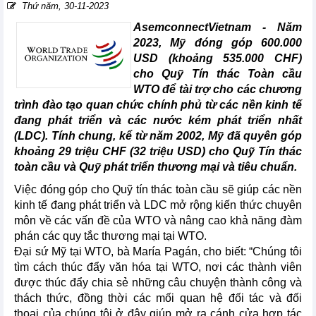
Thứ năm, 30-11-2023
AsemconnectVietnam - Năm
2023, Mỹ đóng góp 600.000
USD (khoảng 535.000 CHF)
cho Quỹ Tín thác Toàn cầu
WTO để tài trợ cho các chương
trình đào tạo quan chức chính phủ từ các nền kinh tế
đang phát triển và các nước kém phát triển nhất
(LDC). Tính chung, kể từ năm 2002, Mỹ đã quyên góp
khoảng 29 triệu CHF (32 triệu USD) cho Quỹ Tín thác
toàn cầu và Quỹ phát triển thương mại và tiêu chuẩn.
Việc đóng góp cho Quỹ tín thác toàn cầu sẽ giúp các nền
kinh tế đang phát triển và LDC mở rộng kiến thức chuyên
môn về các vấn đề của WTO và nâng cao khả năng đàm
phán các quy tắc thương mại tại WTO.
Đại sứ Mỹ tại WTO, bà María Pagán, cho biết: “Chúng tôi
tìm cách thúc đẩy văn hóa tại WTO, nơi các thành viên
được thúc đẩy chia sẻ những câu chuyện thành công và
thách thức, đồng thời các mối quan hệ đối tác và đối
thoại của chúng tôi ở đây giúp mở ra cánh cửa hợp tác