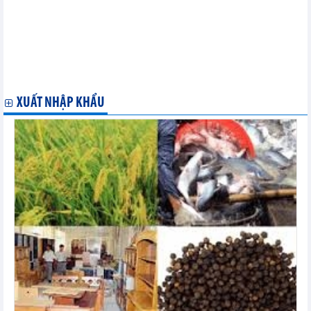
và hiệp định công nghệ thông tin mở rộng đã được phê duyệt
Việt Nam đăng cai Hội nghị-Triển lãm Công nghệ Hải quan Thế
giới
Chủ tịch Quốc hội tiếp lãnh đạo tập đoàn kinh tế Bulgaria, Đan
Mạch
Mexico kết luận điều tra chống bán phá giá thép cuộn cán nguội
từ VN
XUẤT NHẬP KHẨU