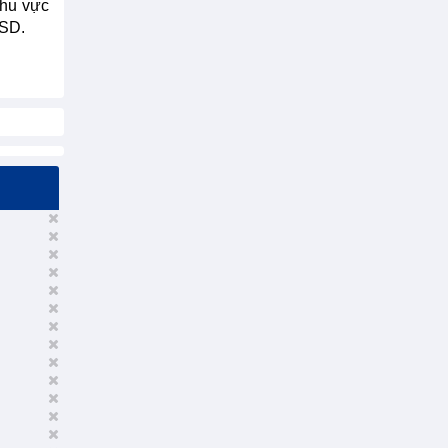
khu vực
USD.