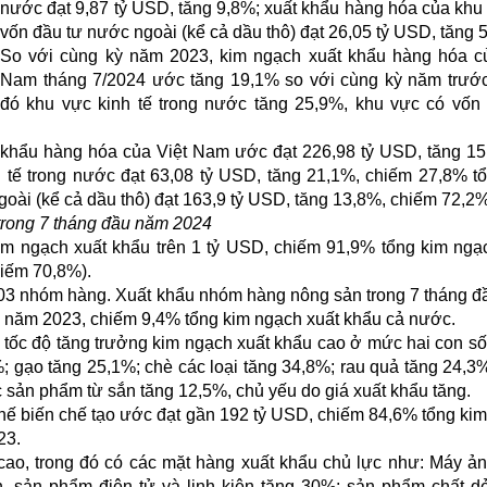
nước đạt 9,87 tỷ USD, tăng 9,8%; xuất khẩu hàng hóa của khu
vốn đầu tư nước ngoài (kể cả dầu thô) đạt 26,05 tỷ USD, tăng 
So với cùng kỳ năm 2023, kim ngạch xuất khẩu hàng hóa c
Nam tháng 7/2024 ước tăng 19,1% so với cùng kỳ năm trước
đó khu vực kinh tế trong nước tăng 25,9%, khu vực có vốn
 khẩu hàng hóa của Việt Nam ước đạt 226,98 tỷ USD, tăng 1
h tế trong nước đạt 63,08 tỷ USD, tăng 21,1%, chiếm 27,8% t
oài (kể cả dầu thô) đạt 163,9 tỷ USD, tăng 13,8%, chiếm 72,2%
trong 7 tháng đầu năm 2024
im ngạch xuất khẩu trên 1 tỷ USD, chiếm 91,9% tổng kim ngạ
hiếm 70,8%).
 03 nhóm hàng. Xuất khẩu nhóm hàng nông sản trong 7 tháng 
ỳ năm 2023, chiếm 9,4% tổng kim ngạch xuất khẩu cả nước.
tốc độ tăng trưởng kim ngạch xuất khẩu cao ở mức hai con số
; gạo tăng 25,1%; chè các loại tăng 34,8%; rau quả tăng 24,3
c sản phẩm từ sắn tăng 12,5%, chủ yếu do giá xuất khẩu tăng.
ế biến chế tạo ước đạt gần 192 tỷ USD, chiếm 84,6% tổng ki
23.
cao, trong đó có các mặt hàng xuất khẩu chủ lực như: Máy ả
nh, sản phẩm điện tử và linh kiện tăng 30%; sản phẩm chất d