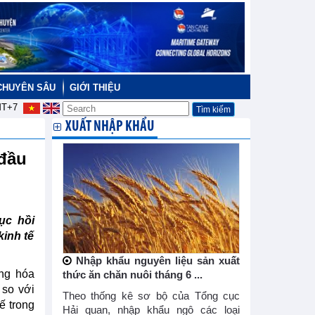
CHUYÊN SÂU
GIỚI THIỆU
T+7
XUẤT NHẬP KHẨU
 đầu
ục hồi
inh tế
Nhập khẩu nguyên liệu sản xuất
àng hóa
thức ăn chăn nuôi tháng 6 ...
 so với
Theo thống kê sơ bộ của Tổng cục
ế trong
Hải quan, nhập khẩu ngô các loại