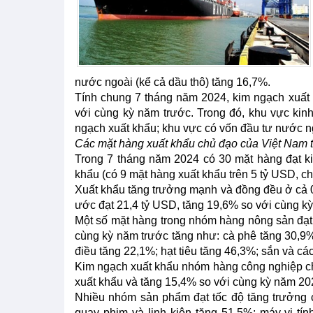
nước ngoài (kể cả dầu thô) tăng 16,7%.
Tính chung 7 tháng năm 2024, kim ngạch xuất
với cùng kỳ năm trước. Trong đó, khu vực kin
ngạch xuất khẩu; khu vực có vốn đầu tư nước ng
Các mặt hàng xuất khẩu chủ đạo của Việt Nam 
Trong 7 tháng năm 2024 có 30 mặt hàng đạt k
khẩu (có 9 mặt hàng xuất khẩu trên 5 tỷ USD, c
Xuất khẩu tăng trưởng mạnh và đồng đều ở cả
ước đạt 21,4 tỷ USD, tăng 19,6% so với cùng k
Một số mặt hàng trong nhóm hàng nông sản đạt 
cùng kỳ năm trước tăng như: cà phê tăng 30,9%
điều tăng 22,1%; hạt tiêu tăng 46,3%; sắn và cá
Kim ngạch xuất khẩu nhóm hàng công nghiệp ch
xuất khẩu và tăng 15,4% so với cùng kỳ năm 20
Nhiều nhóm sản phẩm đạt tốc độ tăng trưởng 
quay phim và linh kiện tăng 51,5%; máy vi tí