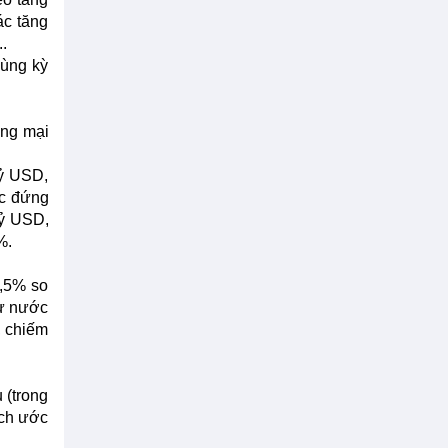
ác tăng
.
cùng kỳ
ơng mại
tỷ USD,
ốc đứng
tỷ USD,
%.
8,5% so
tư nước
, chiếm
 (trong
ạch ước