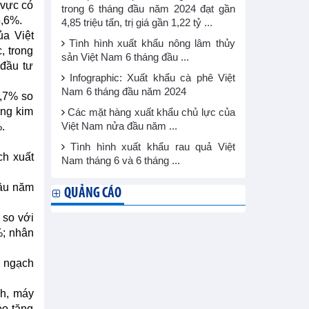
 vực có
trong 6 tháng đầu năm 2024 đạt gần
5,6%.
4,85 triệu tấn, trị giá gần 1,22 tỷ ...
ủa Việt
Tình hình xuất khẩu nông lâm thủy
, trong
sản Việt Nam 6 tháng đầu ...
 đầu tư
Infographic: Xuất khẩu cà phê Việt
Nam 6 tháng đầu năm 2024
5,7% so
ổng kim
Các mặt hàng xuất khẩu chủ lực của
.
Việt Nam nửa đầu năm ...
Tình hình xuất khẩu rau quả Việt
ch xuất
Nam tháng 6 và 6 tháng ...
đầu năm
QUẢNG CÁO
 so với
%; nhân
m ngạch
nh, máy
ẻo tăng