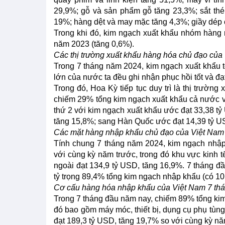
29,9%; gỗ và sản phẩm gỗ tăng 23,3%; sắt thép
19%; hàng dệt và may mặc tăng 4,3%; giầy dép cá
Trong khi đó, kim ngạch xuất khẩu nhóm hàng 
năm 2023 (tăng 0,6%).
Các thị trường xuất khẩu hàng hóa chủ đạo củ
Trong 7 tháng năm 2024, kim ngạch xuất khẩu tới
lớn của nước ta đều ghi nhận phục hồi tốt và đ
Trong đó, Hoa Kỳ tiếp tục duy trì là thị trườn
chiếm 29% tổng kim ngạch xuất khẩu cả nước v
thứ 2 với kim ngạch xuất khẩu ước đạt 33,38 tỷ
tăng 15,8%; sang Hàn Quốc ước đạt 14,39 tỷ US
Các mặt hàng nhập khẩu chủ đạo của Việt Nam
Tính chung 7 tháng năm 2024, kim ngạch nhập
với cùng kỳ năm trước, trong đó khu vực kinh 
ngoài đạt 134,9 tỷ USD, tăng 16,9%. 7 tháng đầ
tỷ trọng 89,4% tổng kim ngạch nhập khẩu (có 1
Cơ cấu hàng hóa nhập khẩu của Việt Nam 7 th
Trong 7 tháng đầu năm nay, chiếm 89% tổng ki
đó bao gồm máy móc, thiết bị, dụng cụ phụ tùng
đạt 189,3 tỷ USD, tăng 19,7% so với cùng kỳ n