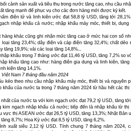
ng bối cảnh sản xuất và tiêu thụ trong nước tăng cao, nhu cầu nh
xuất tăng mạnh để phục vụ cho các đơn hàng mới được ký kết.
ẩm điện tử và linh kiện ước đạt 58,8 tỷ USD, tăng tới 28,1%
ạch nhập khẩu cả nước; nhập khẩu máy móc, thiết bị, dụng
t hàng khác cũng ghi nhận mức tăng cao ở mức hai con số nh
ác loại tăng 23,4%; dây điện và cáp điện tăng 32,4%; chất dẻo
y tăng 19,9%; vải các loại tăng 14,8%...
ập khẩu trong 7 tháng ước đạt 11,46 tỷ USD, tăng 7,2% so v
ập khẩu tăng cao như: hàng điện gia dụng và linh kiện, tăng
inh kiện tăng 14,1%.
a Việt Nam 7 tháng đầu năm 2024
u kéo theo nhu cầu nhập khẩu máy móc, thiết bị và nguyên p
 khẩu của nước ta trong 7 tháng năm 2024 từ hầu hết các thị
n nhất của nước ta với kim ngạch ước đạt 79,2 tỷ USD, tăng tớ
 kim ngạch nhập khẩu cả nước; tiếp đến là nhập khẩu từ thị
u vực thị ASEAN ước đạt 26,5 tỷ USD, tăng 13,3%; Nhật Bản 
 tăng 8,7%; Hoa Kỳ ước đạt 8,5 tỷ USD, tăng 6,2%.
nh xuất siêu 2,12 tỷ USD. Tính chung 7 tháng năm 2024, 