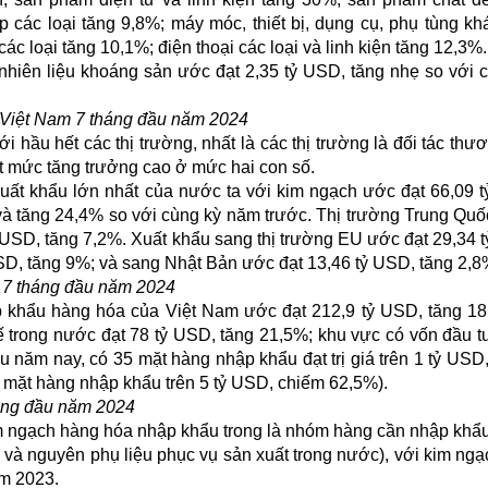
 các loại tăng 9,8%; máy móc, thiết bị, dụng cụ, phụ tùng kh
c loại tăng 10,1%; điện thoại các loại và linh kiện tăng 12,3%..
nhiên liệu khoáng sản ước đạt 2,35 tỷ USD, tăng nhẹ so với 
a Việt Nam 7 tháng đầu năm 2024
 hầu hết các thị trường, nhất là các thị trường là đối tác thư
ạt mức tăng trưởng cao ở mức hai con số.
g xuất khẩu lớn nhất của nước ta với kim ngạch ước đạt 66,09 
à tăng 24,4% so với cùng kỳ năm trước. Thị trường Trung Qu
 USD, tăng 7,2%. Xuất khẩu sang thị trường EU ước đạt 29,34 
D, tăng 9%; và sang Nhật Bản ước đạt 13,46 tỷ USD, tăng 2,8
 7 tháng đầu năm 2024
 khẩu hàng hóa của Việt Nam ước đạt 212,9 tỷ USD, tăng 1
tế trong nước đạt 78 tỷ USD, tăng 21,5%; khu vực có vốn đầu 
u năm nay, có 35 mặt hàng nhập khẩu đạt trị giá trên 1 tỷ USD
0 mặt hàng nhập khẩu trên 5 tỷ USD, chiếm 62,5%).
áng đầu năm 2024
m ngạch hàng hóa nhập khẩu trong là nhóm hàng cần nhập khẩu
 và nguyên phụ liệu phục vụ sản xuất trong nước), với kim ng
ăm 2023.