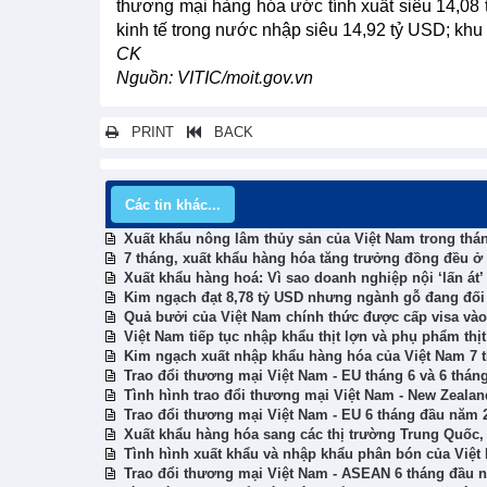
thương mại hàng hóa ước tính xuất siêu 14,08 
kinh tế trong nước nhập siêu 14,92 tỷ USD; khu
CK
Nguồn: VITIC/moit.gov.vn
PRINT
BACK
Các tin khác...
Xuất khẩu nông lâm thủy sản của Việt Nam trong thá
7 tháng, xuất khẩu hàng hóa tăng trưởng đồng đều ở
Xuất khẩu hàng hoá: Vì sao doanh nghiệp nội ‘lấn át
Kim ngạch đạt 8,78 tỷ USD nhưng ngành gỗ đang đối 
Quả bưởi của Việt Nam chính thức được cấp visa vào
Việt Nam tiếp tục nhập khẩu thịt lợn và phụ phẩm thịt
Kim ngạch xuất nhập khẩu hàng hóa của Việt Nam 7 
Trao đổi thương mại Việt Nam - EU tháng 6 và 6 thá
Tình hình trao đổi thương mại Việt Nam - New Zeala
Trao đổi thương mại Việt Nam - EU 6 tháng đầu năm 
Xuất khẩu hàng hóa sang các thị trường Trung Quốc
Tình hình xuất khẩu và nhập khẩu phân bón của Việt
Trao đổi thương mại Việt Nam - ASEAN 6 tháng đầu 