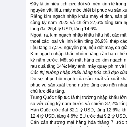
Đây là tín hiệu tích cực đối với nền kinh tế tro
nguyên vật liệu, máy móc thiết bị phục vụ sản 
Riêng kim ngạch nhập khẩu máy vi tính, sản ph
cùng kỳ năm 2023 và chiếm 27,6% tổng kim ng
tùng đạt 26,4 tỷ USD, tăng 14,6%.
Ngoài ra, kim ngạch nhập khẩu hầu hết các mặ
thoại các loại và linh kiện tăng 26,9%; thép c
liệu tăng 17,5%; nguyên phụ liệu dệt may, da giầ
Kim ngạch nhập khẩu nhóm hàng cần hạn chế nh
kỳ năm trước. Một số mặt hàng có kim ngạch nh
rau quả tăng 14%; Máy ảnh, máy quay phim và l
Các thị trường nhập khẩu hàng hóa chủ đạo củ
Do sự phục hồi mạnh của sản xuất và xuất khẩ
phục vụ sản xuất trong nước tăng cao nên nhập
chủ lực đều tăng.
Trung Quốc tiếp tục là thị trường nhập khẩu lớ
so với cùng kỳ năm trước và chiếm 37,2% tổng
Hàn Quốc ước đạt 32,1 tỷ USD, tăng 12,6%; kh
12,4 tỷ USD, tăng 4,6%; EU ước đạt 9,2 tỷ USD,
Cán cân thương mại hàng hóa tháng 7 ước tí