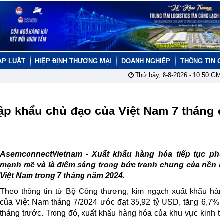
ÁP LUẬT
HIỆP ĐỊNH THƯƠNG MẠI
DOANH NGHIỆP
THÔNG TIN 
Thứ bảy, 8-8-2026 -
10:50
GM
ập khẩu chủ đạo của Việt Nam 7 tháng
AsemconnectVietnam -
Xuất khẩu hàng hóa tiếp tục ph
mạnh mẽ và là điểm sáng trong bức tranh chung của nền k
Việt Nam trong 7 tháng năm 2024.
Theo thông tin từ Bộ Công thương, kim ngạch xuất khẩu h
của Việt Nam tháng 7/2024 ước đạt 35,92 tỷ USD, tăng 6,7%
tháng trước. Trong đó, xuất khẩu hàng hóa của khu vực kinh t