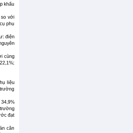
ập khẩu
 so với
 cụ phụ
ư: điện
 nguyên
ới cùng
 22,1%;
hụ liệu
 trường
i 34,9%
 trường
ước đạt
cán cân